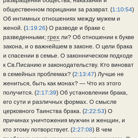
развращении общества, наказании и
общественном порицании за разврат. (
1:10:54
)
Об интимных отношениях между мужем и
женой. (
1:19:26
) О разводе и браке с
разведенными;
грех
ли? Об отношении к букве
закона, и о важнейшем в законе. О цели брака
и спасении в семье. О законническом подходе
к Св.Писанию и законодательству. Кто виноват
в семейных проблемах? (
2:13:47
) Лучше не
жениться, быть как монах? — Что из этого
получится. (
2:17:39
) Об установлении брака,
его сути и различных формах. О смысле
церковного Таинства брака. (
2:22:53
) О
причинах уничтожения мужчин и женщин, и
кто этому потворствует. (
2:27:08
) В чем