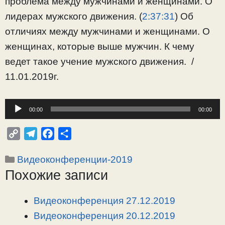
проблема между мужчинами и женщинами. О
лидерах мужского движения. (
2:37:31
) Об
отличиях между мужчинами и женщинами. О
женщинах, которые выше мужчин. К чему
ведет такое учение мужского движения. /
11.01.2019г.
Аудиоплеер
00:00
00:00
C
T
F
О
o
e
a
т
Рубрики
Видеоконференции-2019
p
l
c
п
Похожие записи
y
e
e
р
L
g
b
а
i
r
o
в
Видеоконференция 27.12.2019
n
a
o
и
Видеоконференция 20.12.2019
k
m
k
т