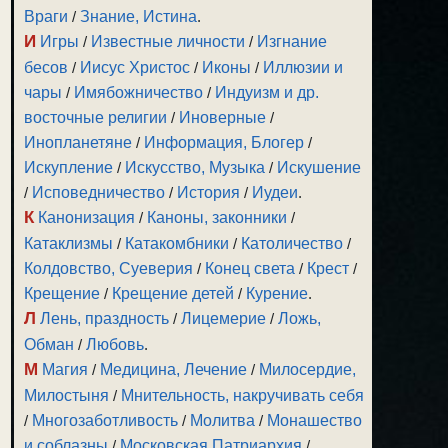
Враги
/
Знание, Истина
.
И
Игры
/
Известные личности
/
Изгнание
бесов
/
Иисус Христос
/
Иконы
/
Иллюзии и
чары
/
Имябожничество
/
Индуизм и др.
восточные религии
/
Иноверные
/
Инопланетяне
/
Информация, Блогер
/
Искупление
/
Искусство, Музыка
/
Искушение
/
Исповедничество
/
История
/
Иудеи
.
К
Канонизация
/
Каноны, законники
/
Катаклизмы
/
Катакомбники
/
Католичество
/
Колдовство, Суеверия
/
Конец света
/
Крест
/
Крещение
/
Крещение детей
/
Курение
.
Л
Лень, праздность
/
Лицемерие
/
Ложь,
Обман
/
Любовь
.
М
Магия
/
Медицина, Лечение
/
Милосердие,
Милостыня
/
Мнительность, накручивать себя
/
Многозаботливость
/
Молитва
/
Монашество
и соблазны
/
Московская Патриархия
/