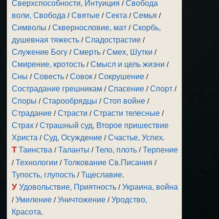
Сверхспособности, Интуиция
/
Свобода
воли, Свобода
/
Святые
/
Секта
/
Семья
/
Символы
/
Сквернословие, мат
/
Скорбь,
душевная тяжесть
/
Сладострастие
/
Служение Богу
/
Смерть
/
Смех, Шутки
/
Смирение, кротость
/
Смысл и цель жизни
/
Сны
/
Совесть
/
Совок
/
Сокрушение
/
Сострадание грешникам
/
Спасение
/
Спорт
/
Споры
/
Старообрядцы
/
Стоп войне
/
Страдание
/
Страсти
/
Страсти телесные
/
Страх
/
Страшный суд, Второе пришествие
Христа
/
Суд, Осуждение
/
Счастье, Успех
.
Т
Таинства
/
Таланты
/
Тело, плоть
/
Терпение
/
Технологии
/
Толкование Св.Писания
/
Тупость, глупость
/
Тщеславие
.
У
Удовольствие, Приятность
/
Украина, война
/
Умиление
/
Уничтожение
/
Уродство,
Красота
.