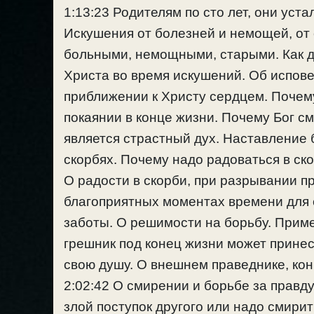
1:13:23 Родителям по сто лет, они уст
Искушения от болезней и немощей, от
больными, немощными, старыми. Как дь
Христа во время искушений. Об испов
приближении к Христу сердцем. Почему
покаянии в конце жизни. Почему Бог 
является страстный дух. Наставление 
скорбях. Почему надо радоваться в ск
О радости в скорби, при разрывании п
благоприятных моментах времени для 
заботы. О решимости на борьбу. Приме
грешник под конец жизни может принес
свою душу. О внешнем праведнике, кон
2:02:42 О смирении и борьбе за правд
злой поступок другого или надо смири