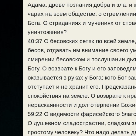
Адама, древе познания добра и зла, и
чарах на всем обществе, о стремлении
Бога. О страданиях и мучениях от стр
уничтожения?
40:37 О бесовских сетях по всей земле
бесов, отдавать им внимание своего ум
смирении бесовском и послушании дья
Богу. О возврате к Богу и его заповед
оказывается в руках у Бога; кого Бог з
отступает и не хранит его. Предсказа
спокойствия на земле. О возврате к н
нераскаянности и долготерпении Божи
59:22 О видимости фарисейского благоч
О душевном сладострастии, сладком зл
простому человеку? Что надо делать 