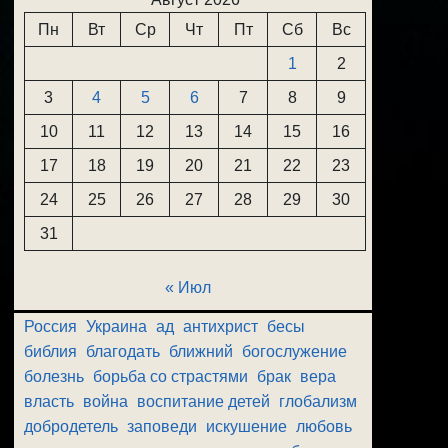
Пн
Вт
Ср
Чт
Пт
Сб
Вс
1
2
3
4
5
6
7
8
9
10
11
12
13
14
15
16
17
18
19
20
21
22
23
24
25
26
27
28
29
30
31
« Июл
Россия
Украина
ад
антихрист
бесы
библия
благодать
ближний
богослужение
болезнь
борьба со страстями
брак
вера
власть
война
воспитание детей
глобализм
добродетель
заповеди
искушение
любовь