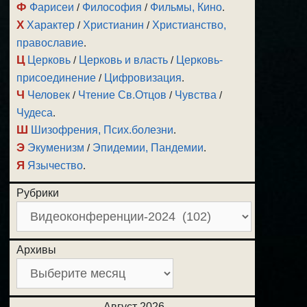
Ф
Фарисеи
/
Философия
/
Фильмы, Кино
.
Х
Характер
/
Христианин
/
Христианство,
православие
.
Ц
Церковь
/
Церковь и власть
/
Церковь-
присоединение
/
Цифровизация
.
Ч
Человек
/
Чтение Св.Отцов
/
Чувства
/
Чудеса
.
Ш
Шизофрения, Псих.болезни
.
Э
Экуменизм
/
Эпидемии, Пандемии
.
Я
Язычество
.
Рубрики
Архивы
Август 2026