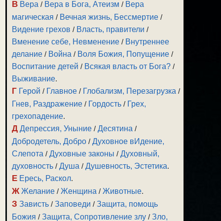
В
Вера
/
Вера в Бога, Атеизм
/
Вера
магическая
/
Вечная жизнь, Бессмертие
/
Видение грехов
/
Власть, правители
/
Вменение себе, Невменение
/
Внутреннее
делание
/
Война
/
Воля Божия, Попущение
/
Воспитание детей
/
Всякая власть от Бога?
/
Выживание
.
Г
Герой
/
Главное
/
Глобализм, Перезагрузка
/
Гнев, Раздражение
/
Гордость
/
Грех,
грехопадение
.
Д
Депрессия, Уныние
/
Десятина
/
Добродетель, Добро
/
Духовное вИдение,
Слепота
/
Духовные законы
/
Духовный,
духовность
/
Душа
/
Душевность, Эстетика
.
Е
Ересь, Раскол
.
Ж
Желание
/
Женщина
/
Животные
.
З
Зависть
/
Заповеди
/
Защита, помощь
Божия
/
Защита, Сопротивление злу
/
Зло,