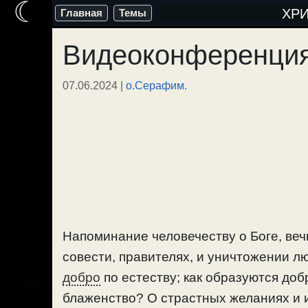
☾
Перейти
ХР
Главная
Темы
к
Видеоконференция
содержимому
07.06.2024
|
о.Серафим.
Напоминание человечеству о Боге, ве
совести, правителях, и уничтожении лю
добро
по естеству; как образуются доб
блаженство? О страстных желаниях и 