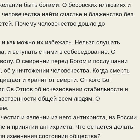
 желании быть богами. О бесовских иллюзиях и
 человечества найти счастье и блаженство без
астей. Почему человечество дошло до
, и как можно их избежать. Нельзя слушать
а, и вступать с ними в собеседование. О
волу. О смирении перед Богом и послушании
ям, об уничтожении человечества. Когда
смерть
ащищает и хранит от смерти. От кого Бог
ния Св.Отцов об исчезновении стабильности и
равственности общей всем людям. О
ем.
естия и явлении из него антихриста, из России.
е и принятии антихриста. Что остается делать
для изменения состояния общества?