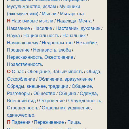
Мусульманство, ислам
/
Мученики
(лжемученики)
/
Мысли
/
Мытарства
.
Н
Навязчивые мысли
/
Надежда, Мечта
/
Наказание
/
Насилие
/
Наставник, духовник
/
Наука
/
Национальность
/
Начальник
/
Начинающему
/
Недовольство
/
Незлобие,
Прощение
/
Ненависть, злоба
/
Нераскаянность, Ожесточение
/
Нравственность
.
О
О нас
/
Обещание, Забывчивость
/
Обида,
Оскорбление
/
Обличение, вразумление
/
Обряды, внешнее, традиции
/
Общение,
Разговоры
/
Общество
/
Община
/
Одежда,
Внешний вид
/
Откровение
/
Отчужденность,
Отрешенность
/
Отшельник, уединение,
одиночество
.
П
Падения
/
Переживание
/
Пища,