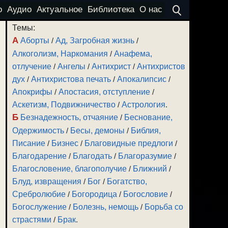
о
Аудио
Актуальное
Библиотека
О нас
Темы:
А
Аборты
/
Ад, Загробная жизнь
/
Алкоголизм, Наркомания
/
Анафема,
отлучение
/
Ангелы
/
Антихрист
/
Антихристов
дух
/
Антихристова печать
/
Апокалипсис
/
Апокрифы
/
Апостасия, отступление
/
Аскетизм, Подвижничество
/
Астрология
.
Б
Безнадежность, отчаяние
/
Беснование,
Одержимость
/
Бесы, демоны
/
Библия,
Писание
/
Бизнес
/
Благовидные предлоги
/
Благодарение
/
Благодать
/
Благоразумие
/
Благословение, благополучие
/
Ближний
/
Блуд, извращения
/
Бог
/
Богатство,
Сребролюбие
/
Богородица
/
Богословие
/
Богослужение
/
Болезнь, немощь
/
Борьба со
страстями
/
Брак
.