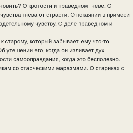
тановить? О кротости и праведном гневе. О
чувства гнева от страсти. О покаянии в примеси
родетельному чувству. О деле праведном и
к старому, который забывает, ему что-то
б утешении его, когда он изливает дух
сти самооправдания, когда это бесполезно.
икам со старческими маразмами. О стариках с