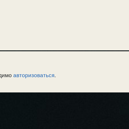
одимо
авторизоваться
.