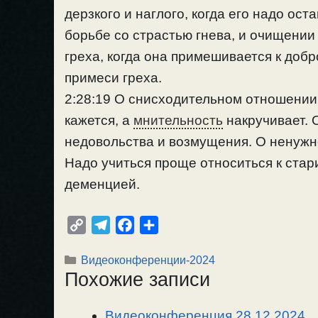
дерзкого и наглого, когда его надо ос
борьбе со страстью гнева, и очищении 
греха, когда она примешивается к доб
примеси греха.
2:28:19 О снисходительном отношении 
кажется, а
мнительность
накручивает. О
недовольства и возмущения. О ненужно
Надо учиться проще относиться к стар
деменцией.
C
T
F
О
o
e
a
т
Рубрики
Видеоконференции-2024
p
l
c
п
Похожие записи
y
e
e
р
L
g
b
а
Видеоконференция 28.12.2024
i
r
o
в