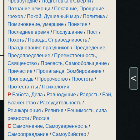
Чревоугодие
/
Подготовка к Смерти
/
Познание немощи
/
Покаяние, Прощение
грехов
/
Покой, Душевный мир
/
Политика
/
Поминовение, умершие
/
Понятия
/
Последнее время
/
Послушание
/
Пост
/
Похоть
/
Правда, Справедливость
/
Празднование праздников
/
Предведение,
Предопределение
/
Преемственность,
Священство
/
Прелесть, Самообольщение
/
Причастие
/
Пропаганда, Зомбирование
/
<
Проповедь
/
Пророчество
/
Простота
/
Протестанты
/
Психология
.
Р
Работа, Дела
/
Равнодушие
/
Радость
/
Рай,
Блаженство
/
Рассудительность
/
Реинкарнация
/
Религия
/
Решимость, сила
ревности
/
Россия
.
С
Самомнение, Самоуверенность
/
Самооправдание
/
Самоубийство
/