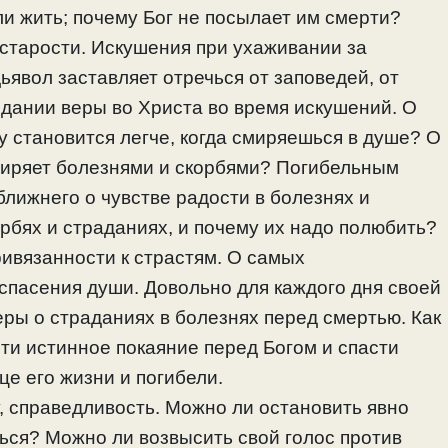
али жить; почему Бог не посылает им смерти?
 старости. Искушения при ухаживании за
явол заставляет отречься от заповедей, от
едании веры во Христа во время искушений. О
 становится легче, когда смиряешься в душе? О
смиряет болезнями и скорбями? Погибельным
ближнего о чувстве радости в болезнях и
орбях и страданиях, и почему их надо полюбить?
ривязанности к страстям. О самых
спасения души. Довольно для каждого дня своей
ры о страданиях в болезнях перед смертью. Как
ти истинное покаяние перед Богом и спасти
це его жизни и погибели.
у, справедливость. Можно ли остановить явно
ться? Можно ли возвысить свой голос против