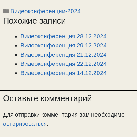
o
e
a
т
Рубрики
Видеоконференции-2024
p
l
c
п
Похожие записи
y
e
e
р
L
g
b
а
i
r
o
в
Видеоконференция 28.12.2024
n
a
o
и
Видеоконференция 29.12.2024
k
m
k
т
Видеоконференция 21.12.2024
ь
Видеоконференция 22.12.2024
Видеоконференция 14.12.2024
Оставьте комментарий
Для отправки комментария вам необходимо
авторизоваться
.