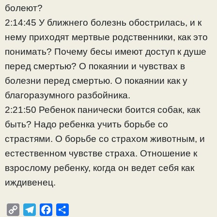
болеют?
2:14:45 У ближнего болезнь обострилась, и к
нему приходят мертвые родственники, как это
понимать? Почему бесы имеют доступ к душе
перед смертью? О покаянии и чувствах в
болезни перед смертью. О покаянии как у
благоразумного разбойника.
2:21:50 Ребенок панически боится собак, как
быть? Надо ребенка учить борьбе со
страстями. О борьбе со страхом животным, и
естественном чувстве страха. Отношение к
взрослому ребенку, когда он ведет себя как
иждивенец.
C
T
F
О