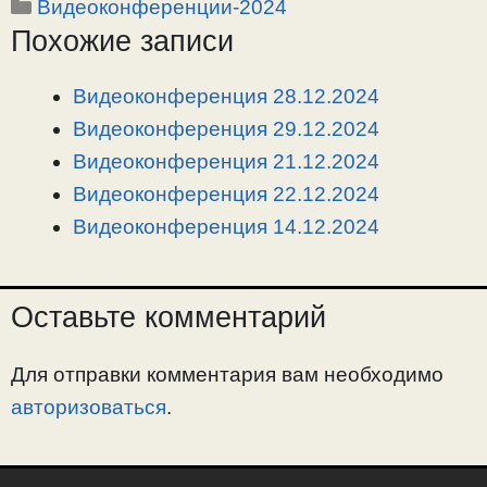
Рубрики
Видеоконференции-2024
p
l
c
п
Похожие записи
y
e
e
р
L
g
b
а
i
r
o
в
Видеоконференция 28.12.2024
n
a
o
и
Видеоконференция 29.12.2024
k
m
k
т
Видеоконференция 21.12.2024
ь
Видеоконференция 22.12.2024
Видеоконференция 14.12.2024
Оставьте комментарий
Для отправки комментария вам необходимо
авторизоваться
.