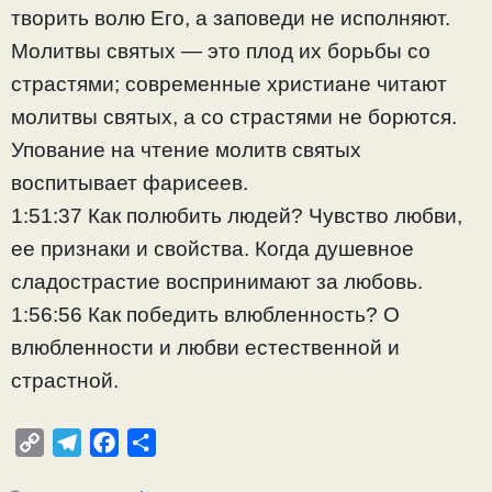
творить волю Его, а заповеди не исполняют.
Молитвы святых — это плод их борьбы со
страстями; современные христиане читают
молитвы святых, а со страстями не борются.
Упование на чтение молитв святых
воспитывает фарисеев.
1:51:37 Как полюбить людей? Чувство любви,
ее признаки и свойства. Когда душевное
сладострастие воспринимают за любовь.
1:56:56 Как победить влюбленность? О
влюбленности и любви естественной и
страстной.
C
T
F
О
o
e
a
т