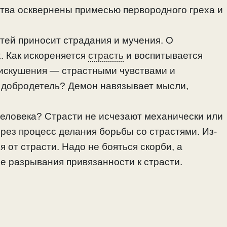
ства осквернены примесью первородного греха и
тей приносит страдания и мучения. О
. Как искореняется
страсть
и воспитывается
 искушения — страстными чувствами и
и добродетель? Демон навязывает мысли,
 человека? Страсти не исчезают механически или
ерез процесс делания борьбы со страстями. Из-
я от страсти. Надо не бояться скорби, а
ре разрывания привязанности к страсти.