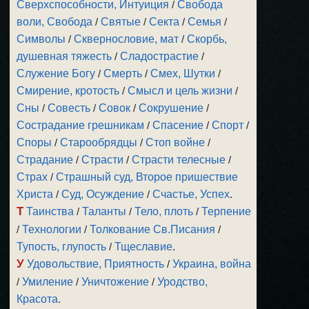
Сверхспособности, Интуиция
/
Свобода
воли, Свобода
/
Святые
/
Секта
/
Семья
/
Символы
/
Сквернословие, мат
/
Скорбь,
душевная тяжесть
/
Сладострастие
/
Служение Богу
/
Смерть
/
Смех, Шутки
/
Смирение, кротость
/
Смысл и цель жизни
/
Сны
/
Совесть
/
Совок
/
Сокрушение
/
Сострадание грешникам
/
Спасение
/
Спорт
/
Споры
/
Старообрядцы
/
Стоп войне
/
Страдание
/
Страсти
/
Страсти телесные
/
Страх
/
Страшный суд, Второе пришествие
Христа
/
Суд, Осуждение
/
Счастье, Успех
.
Т
Таинства
/
Таланты
/
Тело, плоть
/
Терпение
/
Технологии
/
Толкование Св.Писания
/
Тупость, глупость
/
Тщеславие
.
У
Удовольствие, Приятность
/
Украина, война
/
Умиление
/
Уничтожение
/
Уродство,
Красота
.