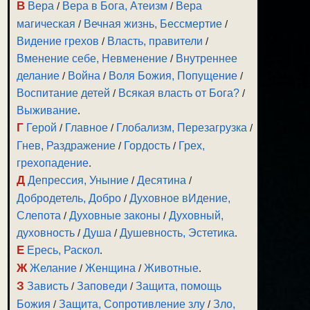
В
Вера
/
Вера в Бога, Атеизм
/
Вера
магическая
/
Вечная жизнь, Бессмертие
/
Видение грехов
/
Власть, правители
/
Вменение себе, Невменение
/
Внутреннее
делание
/
Война
/
Воля Божия, Попущение
/
Воспитание детей
/
Всякая власть от Бога?
/
Выживание
.
Г
Герой
/
Главное
/
Глобализм, Перезагрузка
/
Гнев, Раздражение
/
Гордость
/
Грех,
грехопадение
.
Д
Депрессия, Уныние
/
Десятина
/
Добродетель, Добро
/
Духовное вИдение,
Слепота
/
Духовные законы
/
Духовный,
духовность
/
Душа
/
Душевность, Эстетика
.
Е
Ересь, Раскол
.
Ж
Желание
/
Женщина
/
Животные
.
З
Зависть
/
Заповеди
/
Защита, помощь
Божия
/
Защита, Сопротивление злу
/
Зло,