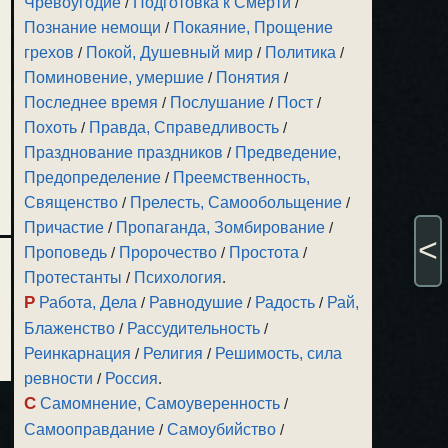
Чревоугодие
/
Подготовка к Смерти
/
Познание немощи
/
Покаяние, Прощение
грехов
/
Покой, Душевный мир
/
Политика
/
Поминовение, умершие
/
Понятия
/
Последнее время
/
Послушание
/
Пост
/
Похоть
/
Правда, Справедливость
/
Празднование праздников
/
Предведение,
Предопределение
/
Преемственность,
Священство
/
Прелесть, Самообольщение
/
Причастие
/
Пропаганда, Зомбирование
/
<
Проповедь
/
Пророчество
/
Простота
/
Протестанты
/
Психология
.
Р
Работа, Дела
/
Равнодушие
/
Радость
/
Рай,
Блаженство
/
Рассудительность
/
Реинкарнация
/
Религия
/
Решимость, сила
ревности
/
Россия
.
С
Самомнение, Самоуверенность
/
Самооправдание
/
Самоубийство
/