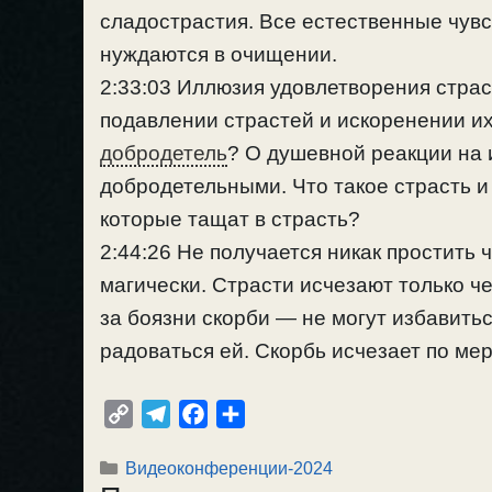
сладострастия. Все естественные чув
нуждаются в очищении.
2:33:03 Иллюзия удовлетворения страс
подавлении страстей и искоренении их
добродетель
? О душевной реакции на
добродетельными. Что такое страсть 
которые тащат в страсть?
2:44:26 Не получается никак простить
магически. Страсти исчезают только ч
за боязни скорби — не могут избавитьс
радоваться ей. Скорбь исчезает по ме
C
T
F
О
o
e
a
т
Рубрики
Видеоконференции-2024
p
l
c
п