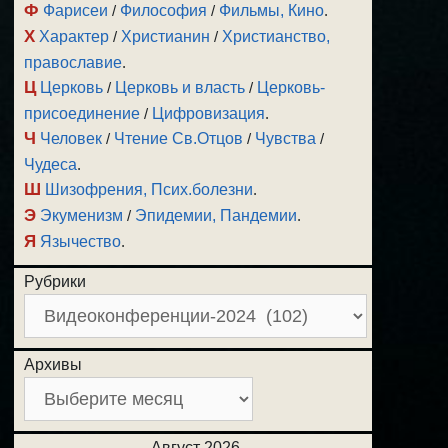
Ф
Фарисеи
/
Философия
/
Фильмы, Кино
.
Х
Характер
/
Христианин
/
Христианство,
православие
.
Ц
Церковь
/
Церковь и власть
/
Церковь-
присоединение
/
Цифровизация
.
Ч
Человек
/
Чтение Св.Отцов
/
Чувства
/
Чудеса
.
Ш
Шизофрения, Псих.болезни
.
Э
Экуменизм
/
Эпидемии, Пандемии
.
Я
Язычество
.
Рубрики
Архивы
Август 2026