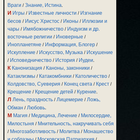
Враги
/
Знание, Истина
.
И
Игры
/
Известные личности
/
Изгнание
бесов
/
Иисус Христос
/
Иконы
/
Иллюзии и
чары
/
Имябожничество
/
Индуизм и др.
восточные религии
/
Иноверные
/
Инопланетяне
/
Информация, Блогер
/
Искупление
/
Искусство, Музыка
/
Искушение
/
Исповедничество
/
История
/
Иудеи
.
К
Канонизация
/
Каноны, законники
/
Катаклизмы
/
Катакомбники
/
Католичество
/
Колдовство, Суеверия
/
Конец света
/
Крест
/
Крещение
/
Крещение детей
/
Курение
.
Л
Лень, праздность
/
Лицемерие
/
Ложь,
Обман
/
Любовь
.
М
Магия
/
Медицина, Лечение
/
Милосердие,
Милостыня
/
Мнительность, накручивать себя
/
Многозаботливость
/
Молитва
/
Монашество
и соблазны
/
Московская Патриархия
/