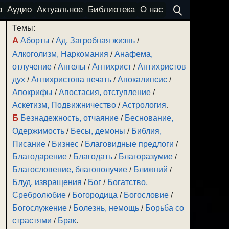
о
Аудио
Актуальное
Библиотека
О нас
Темы:
А
Аборты
/
Ад, Загробная жизнь
/
Алкоголизм, Наркомания
/
Анафема,
отлучение
/
Ангелы
/
Антихрист
/
Антихристов
дух
/
Антихристова печать
/
Апокалипсис
/
Апокрифы
/
Апостасия, отступление
/
Аскетизм, Подвижничество
/
Астрология
.
Б
Безнадежность, отчаяние
/
Беснование,
Одержимость
/
Бесы, демоны
/
Библия,
Писание
/
Бизнес
/
Благовидные предлоги
/
Благодарение
/
Благодать
/
Благоразумие
/
Благословение, благополучие
/
Ближний
/
Блуд, извращения
/
Бог
/
Богатство,
Сребролюбие
/
Богородица
/
Богословие
/
Богослужение
/
Болезнь, немощь
/
Борьба со
страстями
/
Брак
.