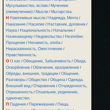
Мусульманство, ислам
/
Мученики
(лжемученики)
/
Мысли
/
Мытарства
.
Н
Навязчивые мысли
/
Надежда, Мечта
/
Наказание
/
Насилие
/
Наставник, духовник
/
Наука
/
Национальность
/
Начальник
/
Начинающему
/
Недовольство
/
Незлобие,
Прощение
/
Ненависть, злоба
/
Нераскаянность, Ожесточение
/
Нравственность
.
О
О нас
/
Обещание, Забывчивость
/
Обида,
Оскорбление
/
Обличение, вразумление
/
Обряды, внешнее, традиции
/
Общение,
Разговоры
/
Общество
/
Община
/
Одежда,
Внешний вид
/
Откровение
/
Отчужденность,
Отрешенность
/
Отшельник, уединение,
одиночество
.
П
Падения
/
Переживание
/
Пища,