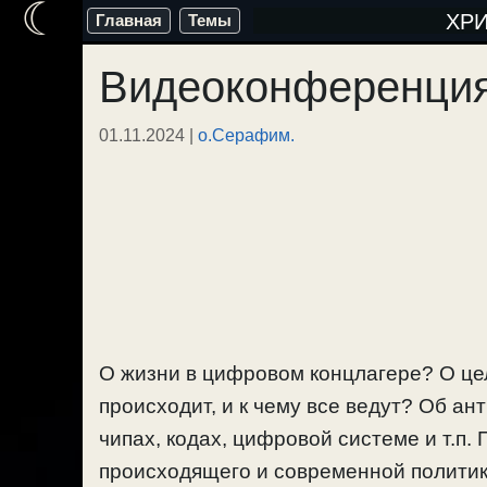
☾
Перейти
ХР
Главная
Темы
к
Видеоконференция
содержимому
01.11.2024
|
о.Серафим.
О жизни в цифровом концлагере? О цел
происходит, и к чему все ведут? Об ант
чипах, кодах, цифровой системе и т.п. 
происходящего и современной полити