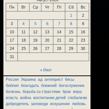
Пн
Вт
Ср
Чт
Пт
Сб
Вс
1
2
3
4
5
6
7
8
9
10
11
12
13
14
15
16
17
18
19
20
21
22
23
24
25
26
27
28
29
30
31
« Июл
Россия
Украина
ад
антихрист
бесы
библия
благодать
ближний
богослужение
болезнь
борьба со страстями
брак
вера
власть
война
воспитание детей
глобализм
добродетель
заповеди
искушение
любовь