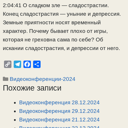
2:04:41 О сладком зле — сладострастии.
Конец сладострастия — уныние и депрессия.
Земные приятности носят временный
характер. Почему бывает плохо от игры,
которая не греховна сама по себе? Об
искании сладострастия, и депрессии от него.
C
T
F
О
o
e
a
т
Рубрики
Видеоконференции-2024
p
l
c
п
Похожие записи
y
e
e
р
L
g
b
а
i
r
o
в
Видеоконференция 28.12.2024
n
a
o
и
Видеоконференция 29.12.2024
k
m
k
т
Видеоконференция 21.12.2024
ь