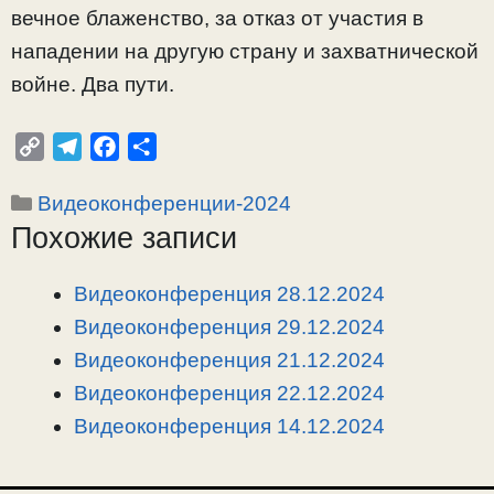
вечное блаженство, за отказ от участия в
нападении на другую страну и захватнической
войне. Два пути.
C
T
F
О
o
e
a
т
Рубрики
Видеоконференции-2024
p
l
c
п
Похожие записи
y
e
e
р
L
g
b
а
i
r
o
в
Видеоконференция 28.12.2024
n
a
o
и
Видеоконференция 29.12.2024
k
m
k
т
Видеоконференция 21.12.2024
ь
Видеоконференция 22.12.2024
Видеоконференция 14.12.2024