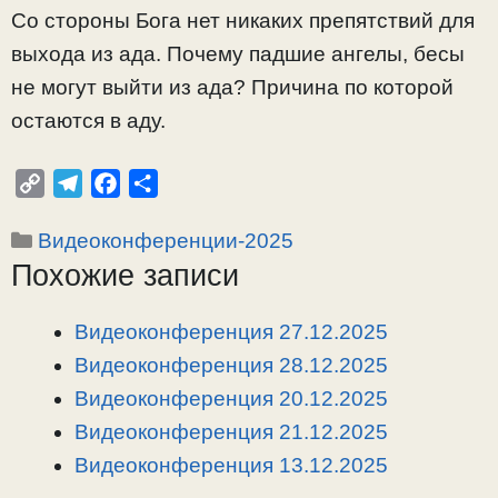
Со стороны Бога нет никаких препятствий для
выхода из ада. Почему падшие ангелы, бесы
не могут выйти из ада? Причина по которой
остаются в аду.
C
T
F
О
o
e
a
т
Рубрики
Видеоконференции-2025
p
l
c
п
Похожие записи
y
e
e
р
L
g
b
а
i
r
o
в
Видеоконференция 27.12.2025
n
a
o
и
Видеоконференция 28.12.2025
k
m
k
т
Видеоконференция 20.12.2025
ь
Видеоконференция 21.12.2025
Видеоконференция 13.12.2025