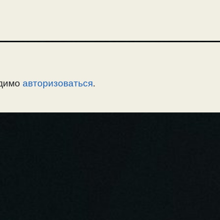
одимо
авторизоваться
.