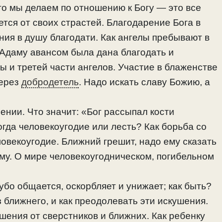
что мы делаем по отношению к Богу — это все
ется от своих страстей. Благодарение Бога в
ния в душу благодати. Как ангелы пребывают в
 Адаму авансом была дана благодать и
ы и третей части ангелов. Участие в блаженстве
через
добродетель
. Надо искать славу Божию, а
ении. Что значит: «Бог рассыпал кости
Когда человекоугодие или лесть? Как борьба со
овекоугодие. Ближний грешит, надо ему сказать
уму. О мире человекоугодническом, погибельном
рубо общается, оскорбляет и унижает; как быть?
 ближнего, и как преодолевать эти искушения.
шения от сверстников и ближних. Как ребенку