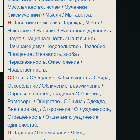
Мусульманство, ислам
/
Мученики
(лжемученики)
/
Мысли
/
Мытарства
.
Н
Навязчивые мысли
/
Надежда, Мечта
/
Наказание
/
Насилие
/
Наставник, духовник
/
Наука
/
Национальность
/
Начальник
/
Начинающему
/
Недовольство
/
Незлобие,
Прощение
/
Ненависть, злоба
/
Нераскаянность, Ожесточение
/
Нравственность
.
О
О нас
/
Обещание, Забывчивость
/
Обида,
Оскорбление
/
Обличение, вразумление
/
Обряды, внешнее, традиции
/
Общение,
Разговоры
/
Общество
/
Община
/
Одежда,
Внешний вид
/
Откровение
/
Отчужденность,
Отрешенность
/
Отшельник, уединение,
одиночество
.
П
Падения
/
Переживание
/
Пища,