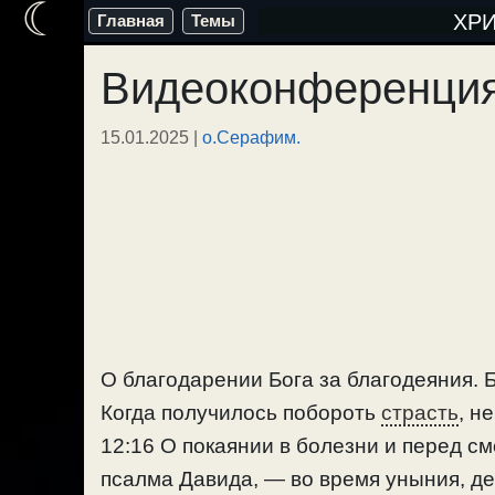
☾
Перейти
ХР
Главная
Темы
к
Видеоконференция
содержимому
15.01.2025
|
о.Серафим.
О благодарении Бога за благодеяния. 
Когда получилось побороть
страсть
, н
12:16 О покаянии в болезни и перед см
псалма Давида, — во время уныния, де