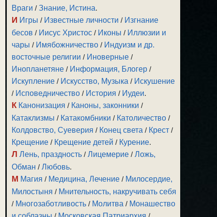
Враги
/
Знание, Истина
.
И
Игры
/
Известные личности
/
Изгнание
бесов
/
Иисус Христос
/
Иконы
/
Иллюзии и
чары
/
Имябожничество
/
Индуизм и др.
восточные религии
/
Иноверные
/
Инопланетяне
/
Информация, Блогер
/
Искупление
/
Искусство, Музыка
/
Искушение
/
Исповедничество
/
История
/
Иудеи
.
К
Канонизация
/
Каноны, законники
/
Катаклизмы
/
Катакомбники
/
Католичество
/
Колдовство, Суеверия
/
Конец света
/
Крест
/
Крещение
/
Крещение детей
/
Курение
.
Л
Лень, праздность
/
Лицемерие
/
Ложь,
Обман
/
Любовь
.
М
Магия
/
Медицина, Лечение
/
Милосердие,
Милостыня
/
Мнительность, накручивать себя
/
Многозаботливость
/
Молитва
/
Монашество
и соблазны
/
Московская Патриархия
/