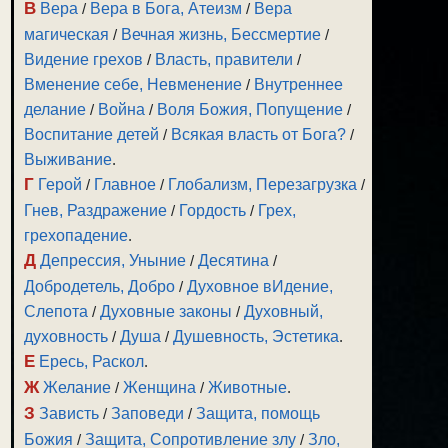
В
Вера
/
Вера в Бога, Атеизм
/
Вера
магическая
/
Вечная жизнь, Бессмертие
/
Видение грехов
/
Власть, правители
/
Вменение себе, Невменение
/
Внутреннее
делание
/
Война
/
Воля Божия, Попущение
/
Воспитание детей
/
Всякая власть от Бога?
/
Выживание
.
Г
Герой
/
Главное
/
Глобализм, Перезагрузка
/
Гнев, Раздражение
/
Гордость
/
Грех,
грехопадение
.
Д
Депрессия, Уныние
/
Десятина
/
Добродетель, Добро
/
Духовное вИдение,
Слепота
/
Духовные законы
/
Духовный,
духовность
/
Душа
/
Душевность, Эстетика
.
Е
Ересь, Раскол
.
Ж
Желание
/
Женщина
/
Животные
.
З
Зависть
/
Заповеди
/
Защита, помощь
Божия
/
Защита, Сопротивление злу
/
Зло,