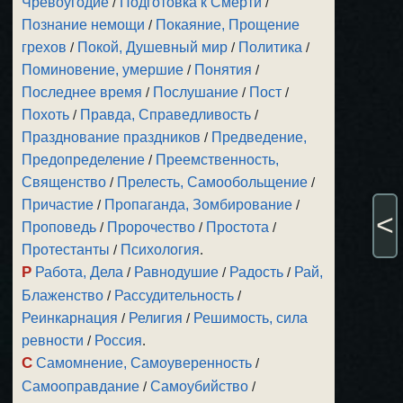
Чревоугодие
/
Подготовка к Смерти
/
Познание немощи
/
Покаяние, Прощение
грехов
/
Покой, Душевный мир
/
Политика
/
Поминовение, умершие
/
Понятия
/
Последнее время
/
Послушание
/
Пост
/
Похоть
/
Правда, Справедливость
/
Празднование праздников
/
Предведение,
Предопределение
/
Преемственность,
Священство
/
Прелесть, Самообольщение
/
Причастие
/
Пропаганда, Зомбирование
/
<
Проповедь
/
Пророчество
/
Простота
/
Протестанты
/
Психология
.
Р
Работа, Дела
/
Равнодушие
/
Радость
/
Рай,
Блаженство
/
Рассудительность
/
Реинкарнация
/
Религия
/
Решимость, сила
ревности
/
Россия
.
С
Самомнение, Самоуверенность
/
Самооправдание
/
Самоубийство
/