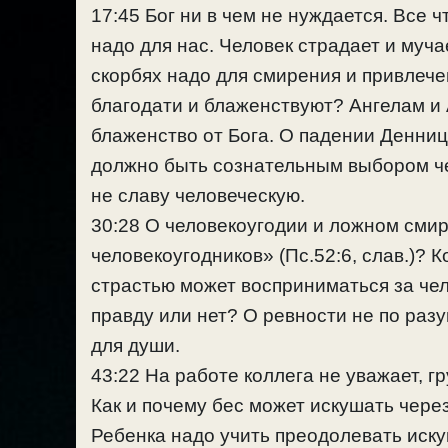
17:45 Бог ни в чем не нуждается. Все 
надо для нас. Человек страдает и муча
скорбях надо для смирения и привлече
благодати и блаженствуют? Ангелам и
блаженство от Бога. О падении Денниц
должно быть сознательным выбором 
не славу человеческую.
30:28 О человекоугодии и ложном смир
человeкоугодников» (Пс.52:6, слав.)? 
страстью может восприниматься за чел
правду или нет? О ревности не по раз
для души.
43:22 На работе коллега не уважает, г
Как и почему бес может искушать через
Ребенка надо учить преодолевать иску