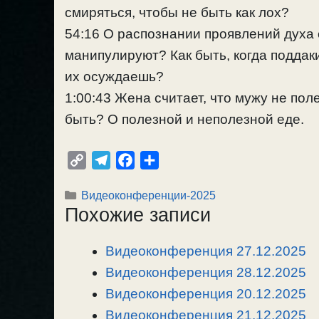
смиряться, чтобы не быть как лох?
54:16 О распознании проявлений духа 
манипулируют? Как быть, когда подда
их осуждаешь?
1:00:43 Жена считает, что мужу не поле
быть? О полезной и неполезной еде.
C
T
F
О
o
e
a
т
Рубрики
Видеоконференции-2025
p
l
c
п
Похожие записи
y
e
e
р
L
g
b
а
Видеоконференция 27.12.2025
i
r
o
в
n
Видеоконференция 28.12.2025
a
o
и
k
m
k
т
Видеоконференция 20.12.2025
ь
Видеоконференция 21.12.2025