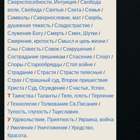
Сверхспособности, Интуиция
/
Свобода
воли, Свобода
/
Святые
/
Секта
/
Семья
/
Символы
/
Сквернословие, мат
/
Скорбь,
душевная тяжесть
/
Сладострастие
/
Служение Богу
/
Смерть
/
Смех, Шутки
/
Смирение, кротость
/
Смысл и цель жизни
/
Сны
/
Совесть
/
Совок
/
Сокрушение
/
Сострадание грешникам
/
Спасение
/
Спорт
/
Споры
/
Старообрядцы
/
Стоп войне
/
Страдание
/
Страсти
/
Страсти телесные
/
Страх
/
Страшный суд, Второе пришествие
Христа
/
Суд, Осуждение
/
Счастье, Успех
.
Т
Таинства
/
Таланты
/
Тело, плоть
/
Терпение
/
Технологии
/
Толкование Св.Писания
/
Тупость, глупость
/
Тщеславие
.
У
Удовольствие, Приятность
/
Украина, война
/
Умиление
/
Уничтожение
/
Уродство,
Красота
.