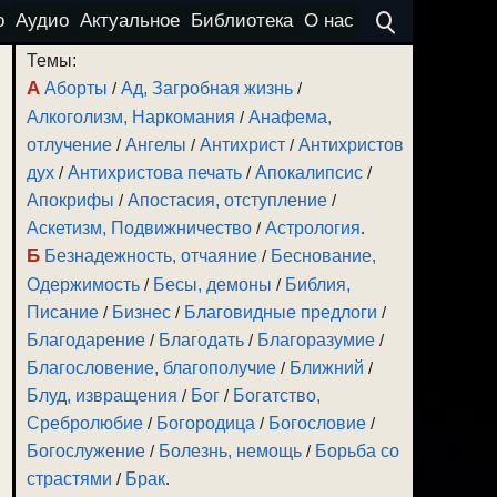
о
Аудио
Актуальное
Библиотека
О нас
Темы:
А
Аборты
/
Ад, Загробная жизнь
/
Алкоголизм, Наркомания
/
Анафема,
отлучение
/
Ангелы
/
Антихрист
/
Антихристов
дух
/
Антихристова печать
/
Апокалипсис
/
Апокрифы
/
Апостасия, отступление
/
Аскетизм, Подвижничество
/
Астрология
.
Б
Безнадежность, отчаяние
/
Беснование,
Одержимость
/
Бесы, демоны
/
Библия,
Писание
/
Бизнес
/
Благовидные предлоги
/
Благодарение
/
Благодать
/
Благоразумие
/
Благословение, благополучие
/
Ближний
/
Блуд, извращения
/
Бог
/
Богатство,
Сребролюбие
/
Богородица
/
Богословие
/
Богослужение
/
Болезнь, немощь
/
Борьба со
страстями
/
Брак
.