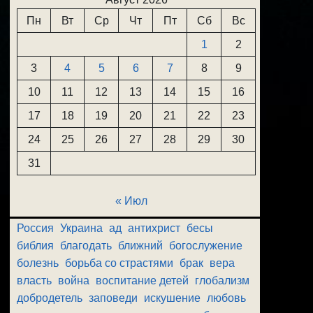
Пн
Вт
Ср
Чт
Пт
Сб
Вс
1
2
3
4
5
6
7
8
9
10
11
12
13
14
15
16
17
18
19
20
21
22
23
24
25
26
27
28
29
30
31
« Июл
Россия
Украина
ад
антихрист
бесы
библия
благодать
ближний
богослужение
болезнь
борьба со страстями
брак
вера
власть
война
воспитание детей
глобализм
добродетель
заповеди
искушение
любовь