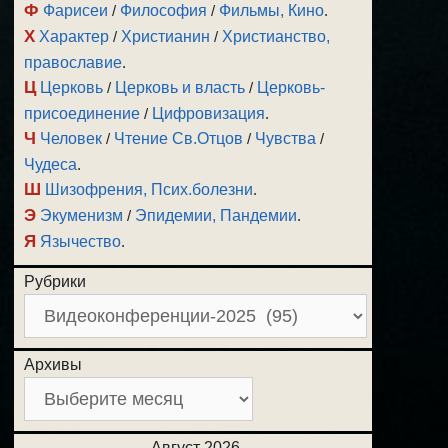
Ф
Фарисеи
/
Философия
/
Фильмы, Кино
.
Х
Характер
/
Христианин
/
Христианство,
православие
.
Ц
Церковь
/
Церковь и власть
/
Церковь-
присоединение
/
Цифровизация
.
Ч
Человек
/
Чтение Св.Отцов
/
Чувства
/
Чудеса
.
Ш
Шизофрения, Псих.болезни
.
Э
Экуменизм
/
Эпидемии, Пандемии
.
Я
Язычество
.
Рубрики
Архивы
Август 2026