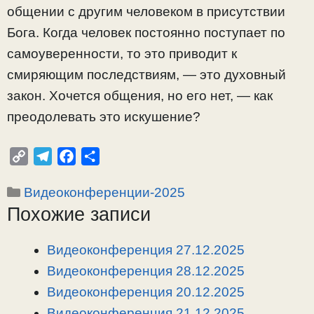
общении с другим человеком в присутствии
Бога. Когда человек постоянно поступает по
самоуверенности, то это приводит к
смиряющим последствиям, — это духовный
закон. Хочется общения, но его нет, — как
преодолевать это искушение?
C
T
F
О
o
e
a
т
Рубрики
Видеоконференции-2025
p
l
c
п
Похожие записи
y
e
e
р
L
g
b
а
i
r
o
в
Видеоконференция 27.12.2025
n
a
o
и
Видеоконференция 28.12.2025
k
m
k
т
Видеоконференция 20.12.2025
ь
Видеоконференция 21.12.2025