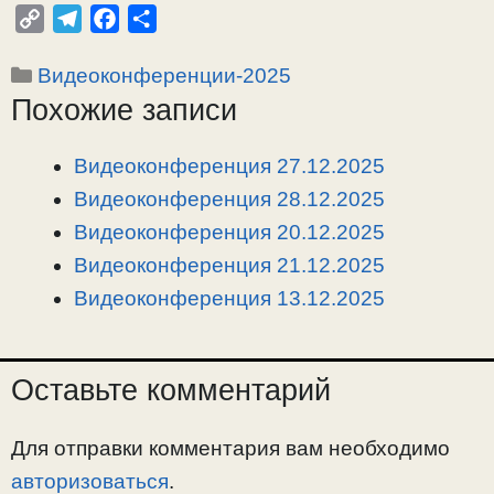
C
T
F
О
o
e
a
т
Рубрики
Видеоконференции-2025
p
l
c
п
Похожие записи
y
e
e
р
L
g
b
а
i
r
o
в
Видеоконференция 27.12.2025
n
a
o
и
Видеоконференция 28.12.2025
k
m
k
т
Видеоконференция 20.12.2025
ь
Видеоконференция 21.12.2025
Видеоконференция 13.12.2025
Оставьте комментарий
Для отправки комментария вам необходимо
авторизоваться
.