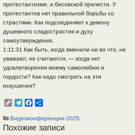
протестантизме, и бесовской прелести. У
протестантов нет правильной борьбы со
страстями. Как подсоединяют к демону
душевного сладострастия и духу
самоутверждения.
1:11:31 Как быть, когда вменили ни во что, не
уважают, не считаются, — когда нет
удовлетворения моему самолюбию и
гордости? Как надо смотреть на эти
искушения?
C
T
F
О
o
e
a
т
Рубрики
Видеоконференции-2025
p
l
c
п
Похожие записи
y
e
e
р
L
g
b
а