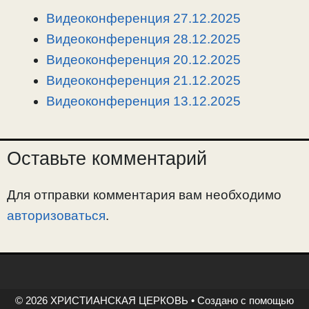
i
r
o
в
Видеоконференция 27.12.2025
n
a
o
и
Видеоконференция 28.12.2025
k
m
k
т
Видеоконференция 20.12.2025
ь
Видеоконференция 21.12.2025
Видеоконференция 13.12.2025
Оставьте комментарий
Для отправки комментария вам необходимо
авторизоваться
.
© 2026 ХРИСТИАНСКАЯ ЦЕРКОВЬ
• Создано с помощью