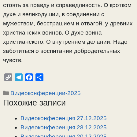
стоять за правду и справедливость. О кротком
духе и великодушии, в соединении с
мужеством, бесстрашием и отвагой, у древних
христианских воинов. О духе воина
христианского. О внутреннем делании. Надо
заботиться о воспитании добродетельных
чувств.
C
T
F
О
o
e
a
т
Рубрики
Видеоконференции-2025
p
l
c
п
Похожие записи
y
e
e
р
L
g
b
а
i
r
o
в
Видеоконференция 27.12.2025
n
a
o
и
Видеоконференция 28.12.2025
k
m
k
т
Видеоконференция 20.12.2025