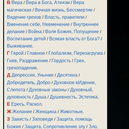
В
Вера
/
Вера в Бога, Атеизм
/
Вера
магическая
/
Вечная жизнь, Бессмертие
/
Видение грехов
/
Власть, правители
/
Вменение себе, Невменение
/
Внутреннее
делание
/
Война
/
Воля Божия, Попущение
/
Воспитание детей
/
Всякая власть от Бога?
/
Выживание
.
Г
Герой
/
Главное
/
Глобализм, Перезагрузка
/
Гнев, Раздражение
/
Гордость
/
Грех,
грехопадение
.
Д
Депрессия, Уныние
/
Десятина
/
Добродетель, Добро
/
Духовное вИдение,
Слепота
/
Духовные законы
/
Духовный,
духовность
/
Душа
/
Душевность, Эстетика
.
Е
Ересь, Раскол
.
Ж
Желание
/
Женщина
/
Животные
.
З
Зависть
/
Заповеди
/
Защита, помощь
Божия
/
Защита, Сопротивление злу
/
Зло,