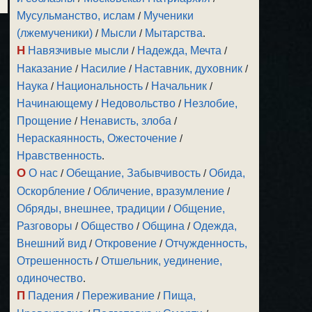
Мусульманство, ислам
/
Мученики
(лжемученики)
/
Мысли
/
Мытарства
.
Н
Навязчивые мысли
/
Надежда, Мечта
/
Наказание
/
Насилие
/
Наставник, духовник
/
Наука
/
Национальность
/
Начальник
/
Начинающему
/
Недовольство
/
Незлобие,
Прощение
/
Ненависть, злоба
/
Нераскаянность, Ожесточение
/
Нравственность
.
О
О нас
/
Обещание, Забывчивость
/
Обида,
Оскорбление
/
Обличение, вразумление
/
Обряды, внешнее, традиции
/
Общение,
Разговоры
/
Общество
/
Община
/
Одежда,
Внешний вид
/
Откровение
/
Отчужденность,
Отрешенность
/
Отшельник, уединение,
одиночество
.
П
Падения
/
Переживание
/
Пища,