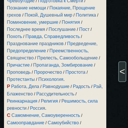
Чревоугодие
/
Подготовка к Смерти
/
Познание немощи
/
Покаяние, Прощение
грехов
/
Покой, Душевный мир
/
Политика
/
Поминовение, умершие
/
Понятия
/
Последнее время
/
Послушание
/
Пост
/
Похоть
/
Правда, Справедливость
/
Празднование праздников
/
Предведение,
Предопределение
/
Преемственность,
Священство
/
Прелесть, Самообольщение
/
Причастие
/
Пропаганда, Зомбирование
/
<
Проповедь
/
Пророчество
/
Простота
/
Протестанты
/
Психология
.
Р
Работа, Дела
/
Равнодушие
/
Радость
/
Рай,
Блаженство
/
Рассудительность
/
Реинкарнация
/
Религия
/
Решимость, сила
ревности
/
Россия
.
С
Самомнение, Самоуверенность
/
Самооправдание
/
Самоубийство
/