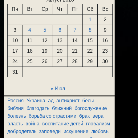
Пн
Вт
Ср
Чт
Пт
Сб
Вс
1
2
3
4
5
6
7
8
9
10
11
12
13
14
15
16
17
18
19
20
21
22
23
24
25
26
27
28
29
30
31
« Июл
Россия
Украина
ад
антихрист
бесы
библия
благодать
ближний
богослужение
болезнь
борьба со страстями
брак
вера
власть
война
воспитание детей
глобализм
добродетель
заповеди
искушение
любовь