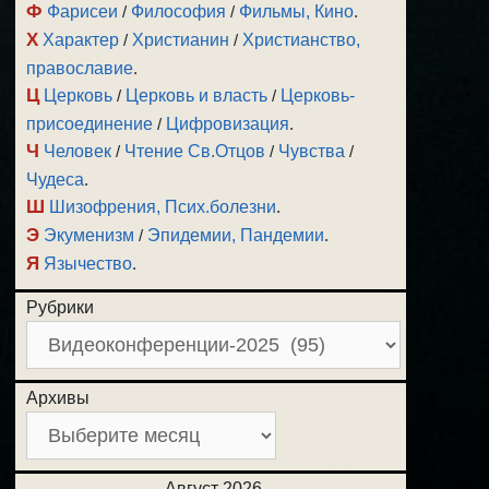
Ф
Фарисеи
/
Философия
/
Фильмы, Кино
.
Х
Характер
/
Христианин
/
Христианство,
православие
.
Ц
Церковь
/
Церковь и власть
/
Церковь-
присоединение
/
Цифровизация
.
Ч
Человек
/
Чтение Св.Отцов
/
Чувства
/
Чудеса
.
Ш
Шизофрения, Псих.болезни
.
Э
Экуменизм
/
Эпидемии, Пандемии
.
Я
Язычество
.
Рубрики
Архивы
Август 2026