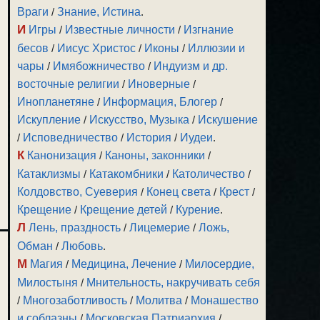
Враги
/
Знание, Истина
.
И
Игры
/
Известные личности
/
Изгнание
бесов
/
Иисус Христос
/
Иконы
/
Иллюзии и
чары
/
Имябожничество
/
Индуизм и др.
восточные религии
/
Иноверные
/
Инопланетяне
/
Информация, Блогер
/
Искупление
/
Искусство, Музыка
/
Искушение
/
Исповедничество
/
История
/
Иудеи
.
К
Канонизация
/
Каноны, законники
/
Катаклизмы
/
Катакомбники
/
Католичество
/
Колдовство, Суеверия
/
Конец света
/
Крест
/
Крещение
/
Крещение детей
/
Курение
.
Л
Лень, праздность
/
Лицемерие
/
Ложь,
Обман
/
Любовь
.
М
Магия
/
Медицина, Лечение
/
Милосердие,
Милостыня
/
Мнительность, накручивать себя
/
Многозаботливость
/
Молитва
/
Монашество
и соблазны
/
Московская Патриархия
/