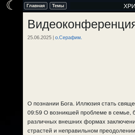
☾
Перейти
ХР
Главная
Темы
к
Видеоконференция
содержимому
25.06.2025
|
о.Серафим.
О познании Бога. Иллюзия стать свящ
09:59 О возникшей проблеме в семье, 
различных внешних формах заключения
страстей и неправильном преодолении