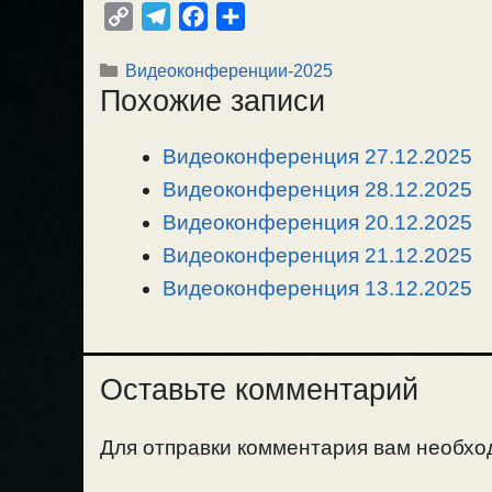
C
T
F
О
o
e
a
т
Рубрики
Видеоконференции-2025
p
l
c
п
Похожие записи
y
e
e
р
L
g
b
а
Видеоконференция 27.12.2025
i
r
o
в
n
Видеоконференция 28.12.2025
a
o
и
k
m
k
т
Видеоконференция 20.12.2025
ь
Видеоконференция 21.12.2025
Видеоконференция 13.12.2025
Оставьте комментарий
Для отправки комментария вам необх