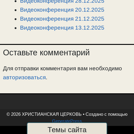
Видеоконференция 28.12.2025
k
m
k
т
Видеоконференция 20.12.2025
ь
Видеоконференция 21.12.2025
Видеоконференция 13.12.2025
Оставьте комментарий
Для отправки комментария вам необходимо
авторизоваться
.
© 2026 ХРИСТИАНСКАЯ ЦЕРКОВЬ
• Создано с помощью
GeneratePress
Темы сайта