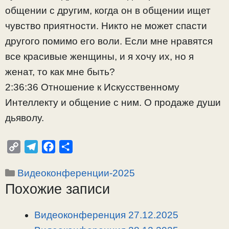
общении с другим, когда он в общении ищет
чувство приятности. Никто не может спасти
другого помимо его воли. Если мне нравятся
все красивые женщины, и я хочу их, но я
женат, то как мне быть?
2:36:36 Отношение к Искусственному
Интеллекту и общение с ним. О продаже души
дьяволу.
C
T
F
О
o
e
a
т
Рубрики
Видеоконференции-2025
p
l
c
п
Похожие записи
y
e
e
р
L
g
b
а
i
r
o
в
Видеоконференция 27.12.2025
n
a
o
и