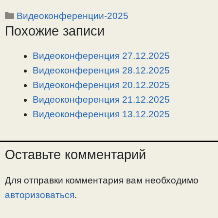
o
e
a
т
Рубрики
Видеоконференции-2025
p
l
c
п
Похожие записи
y
e
e
р
L
g
b
а
i
r
o
в
Видеоконференция 27.12.2025
n
a
o
и
Видеоконференция 28.12.2025
k
m
k
т
Видеоконференция 20.12.2025
ь
Видеоконференция 21.12.2025
Видеоконференция 13.12.2025
Оставьте комментарий
Для отправки комментария вам необходимо
авторизоваться
.