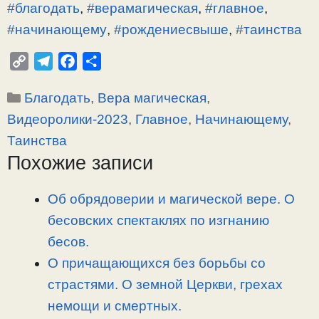
#благодать
,
#верамагическая
,
#главное
,
#начинающему
,
#рождениесвыше
,
#таинства
C
T
F
О
o
e
a
т
Рубрики
Благодать
,
Вера магическая
,
p
l
c
п
y
e
e
р
Видеоролики-2023
,
Главное
,
Начинающему
,
L
g
b
а
Таинства
i
r
o
в
Похожие записи
n
a
o
и
k
m
k
т
Об обрядоверии и магической вере. О
ь
бесовских спектаклях по изгнанию
бесов.
О причащающихся без борьбы со
страстями. О земной Церкви, грехах
немощи и смертных.