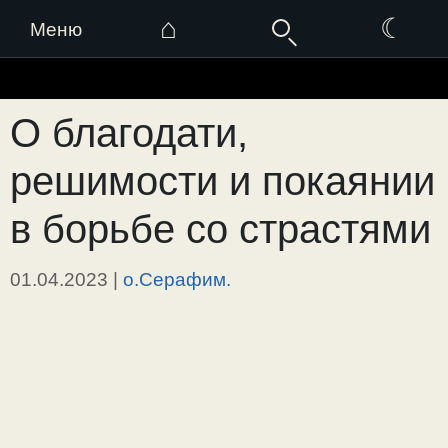
⌂
☾
Меню
Перейти
к
О благодати,
содержимому
решимости и покаянии
в борьбе со страстями
01.04.2023
|
о.Серафим.