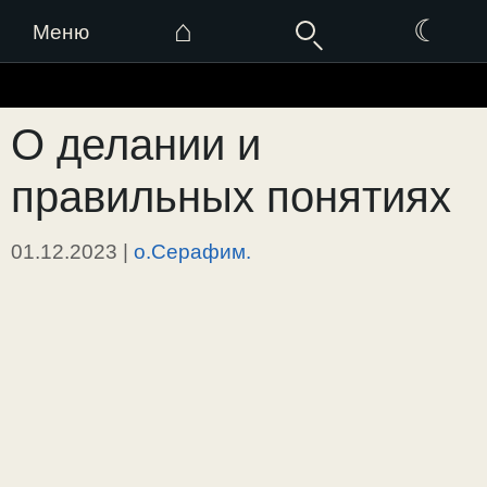
⌂
☾
Меню
Перейти
к
О делании и
содержимому
правильных понятиях
01.12.2023
|
о.Серафим.