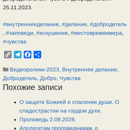
25.11.2023.
#внутреннееделание
,
#делание
,
#добродетель
,
#заповеди
,
#искушение
,
#местовремяимера
,
#чувства
C
T
F
О
o
e
a
т
Рубрики
Видеоролики-2023
,
Внутреннее делание
,
p
l
c
п
y
e
e
р
Добродетель, Добро
,
Чувства
L
g
b
а
Похожие записи
i
r
o
в
n
a
o
и
О защите Божией и спасении души. О
k
m
k
т
сладострастии на гордом духе.
ь
Проповедь 2.08.2026.
Апологетам проповедникам, о