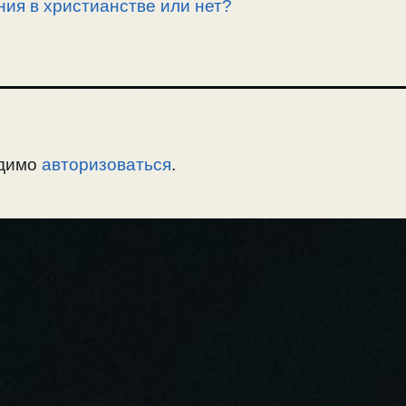
ния в христианстве или нет?
одимо
авторизоваться
.