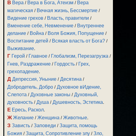
В
Вера
/
Вера в Бога, Атеизм
/
Вера
магическая
/
Вечная жизнь, Бессмертие
/
Видение грехов
/
Власть, правители
/
Вменение себе, Невменение
/
Внутреннее
делание
/
Война
/
Воля Божия, Попущение
/
Воспитание детей
/
Всякая власть от Бога?
/
Выживание
.
Г
Герой
/
Главное
/
Глобализм, Перезагрузка
/
Гнев, Раздражение
/
Гордость
/
Грех,
грехопадение
.
Д
Депрессия, Уныние
/
Десятина
/
Добродетель, Добро
/
Духовное вИдение,
Слепота
/
Духовные законы
/
Духовный,
духовность
/
Душа
/
Душевность, Эстетика
.
Е
Ересь, Раскол
.
Ж
Желание
/
Женщина
/
Животные
.
З
Зависть
/
Заповеди
/
Защита, помощь
Божия
/
Защита, Сопротивление злу
/
Зло,