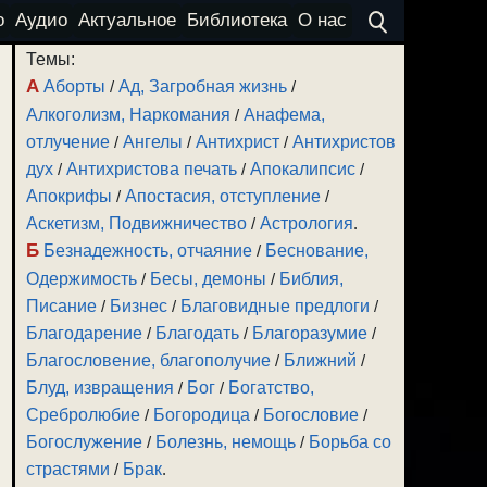
о
Аудио
Актуальное
Библиотека
О нас
Темы:
А
Аборты
/
Ад, Загробная жизнь
/
Алкоголизм, Наркомания
/
Анафема,
отлучение
/
Ангелы
/
Антихрист
/
Антихристов
дух
/
Антихристова печать
/
Апокалипсис
/
Апокрифы
/
Апостасия, отступление
/
Аскетизм, Подвижничество
/
Астрология
.
Б
Безнадежность, отчаяние
/
Беснование,
Одержимость
/
Бесы, демоны
/
Библия,
Писание
/
Бизнес
/
Благовидные предлоги
/
Благодарение
/
Благодать
/
Благоразумие
/
Благословение, благополучие
/
Ближний
/
Блуд, извращения
/
Бог
/
Богатство,
Сребролюбие
/
Богородица
/
Богословие
/
Богослужение
/
Болезнь, немощь
/
Борьба со
страстями
/
Брак
.