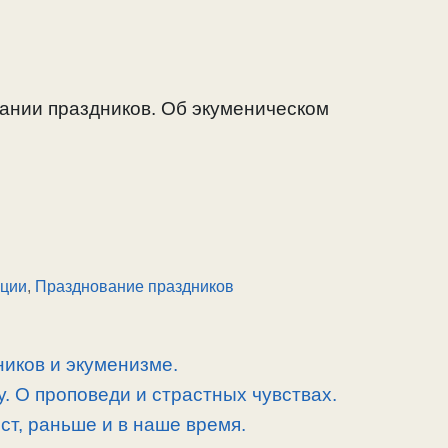
вании праздников. Об экуменическом
иции
,
Празднование праздников
ников и экуменизме.
. О проповеди и страстных чувствах.
т, раньше и в наше время.