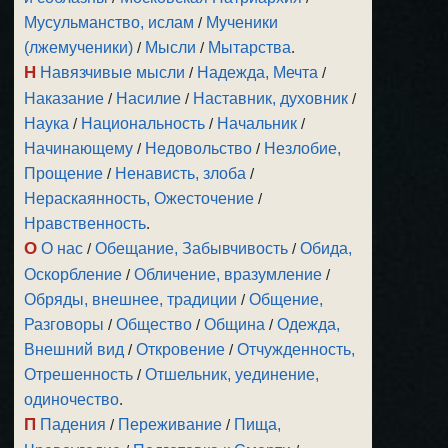
Мусульманство, ислам
/
Мученики
(лжемученики)
/
Мысли
/
Мытарства
.
Н
Навязчивые мысли
/
Надежда, Мечта
/
Наказание
/
Насилие
/
Наставник, духовник
/
Наука
/
Национальность
/
Начальник
/
Начинающему
/
Недовольство
/
Незлобие,
Прощение
/
Ненависть, злоба
/
Нераскаянность, Ожесточение
/
Нравственность
.
О
О нас
/
Обещание, Забывчивость
/
Обида,
Оскорбление
/
Обличение, вразумление
/
Обряды, внешнее, традиции
/
Общение,
Разговоры
/
Общество
/
Община
/
Одежда,
Внешний вид
/
Откровение
/
Отчужденность,
Отрешенность
/
Отшельник, уединение,
одиночество
.
П
Падения
/
Переживание
/
Пища,