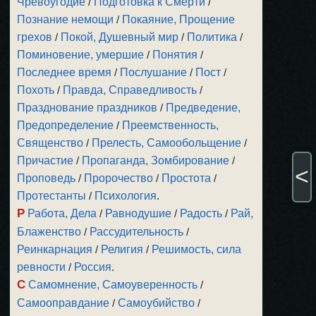
Чревоугодие
/
Подготовка к Смерти
/
Познание немощи
/
Покаяние, Прощение
грехов
/
Покой, Душевный мир
/
Политика
/
Поминовение, умершие
/
Понятия
/
Последнее время
/
Послушание
/
Пост
/
Похоть
/
Правда, Справедливость
/
Празднование праздников
/
Предведение,
Предопределение
/
Преемственность,
Священство
/
Прелесть, Самообольщение
/
Причастие
/
Пропаганда, Зомбирование
/
<
Проповедь
/
Пророчество
/
Простота
/
Протестанты
/
Психология
.
Р
Работа, Дела
/
Равнодушие
/
Радость
/
Рай,
Блаженство
/
Рассудительность
/
Реинкарнация
/
Религия
/
Решимость, сила
ревности
/
Россия
.
С
Самомнение, Самоуверенность
/
Самооправдание
/
Самоубийство
/