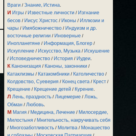
Враги
/
Знание, Истина
.
И
Игры
/
Известные личности
/
Изгнание
бесов
/
Иисус Христос
/
Иконы
/
Иллюзии и
чары
/
Имябожничество
/
Индуизм и др.
восточные религии
/
Иноверные
/
Инопланетяне
/
Информация, Блогер
/
Искупление
/
Искусство, Музыка
/
Искушение
/
Исповедничество
/
История
/
Иудеи
.
К
Канонизация
/
Каноны, законники
/
Катаклизмы
/
Катакомбники
/
Католичество
/
Колдовство, Суеверия
/
Конец света
/
Крест
/
Крещение
/
Крещение детей
/
Курение
.
Л
Лень, праздность
/
Лицемерие
/
Ложь,
Обман
/
Любовь
.
М
Магия
/
Медицина, Лечение
/
Милосердие,
Милостыня
/
Мнительность, накручивать себя
/
Многозаботливость
/
Молитва
/
Монашество
и соблазны
/
Московская Патриархия
/