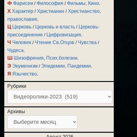
Ф
Фарисеи
/
Философия
/
Фильмы, Кино
.
Х
Характер
/
Христианин
/
Христианство,
православие
.
Ц
Церковь
/
Церковь и власть
/
Церковь-
присоединение
/
Цифровизация
.
Ч
Человек
/
Чтение Св.Отцов
/
Чувства
/
Чудеса
.
Ш
Шизофрения, Псих.болезни
.
Э
Экуменизм
/
Эпидемии, Пандемии
.
Я
Язычество
.
Рубрики
Архивы
Август 2026