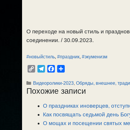
О переходе на новый стиль и праздно
соединении. / 30.09.2023.
#новыйстиль
,
#праздник
,
#экуменизм
C
T
F
О
o
e
a
т
Рубрики
Видеоролики-2023
,
Обряды, внешнее, трад
p
l
c
п
Похожие записи
y
e
e
р
L
g
b
а
О праздниках иноверцев, отступ
i
r
o
в
n
Как посвящать седьмой день Богу
a
o
и
k
m
k
т
О мощах и посещении святых мес
ь