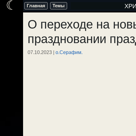
☾
Перейти
ХР
Главная
Темы
к
О переходе на нов
содержимому
праздновании праз
07.10.2023
|
о.Серафим.