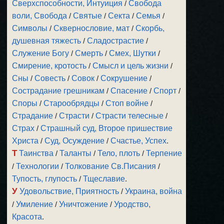
Сверхспособности, Интуиция
/
Свобода
воли, Свобода
/
Святые
/
Секта
/
Семья
/
Символы
/
Сквернословие, мат
/
Скорбь,
душевная тяжесть
/
Сладострастие
/
Служение Богу
/
Смерть
/
Смех, Шутки
/
Смирение, кротость
/
Смысл и цель жизни
/
Сны
/
Совесть
/
Совок
/
Сокрушение
/
Сострадание грешникам
/
Спасение
/
Спорт
/
Споры
/
Старообрядцы
/
Стоп войне
/
Страдание
/
Страсти
/
Страсти телесные
/
Страх
/
Страшный суд, Второе пришествие
Христа
/
Суд, Осуждение
/
Счастье, Успех
.
Т
Таинства
/
Таланты
/
Тело, плоть
/
Терпение
/
Технологии
/
Толкование Св.Писания
/
Тупость, глупость
/
Тщеславие
.
У
Удовольствие, Приятность
/
Украина, война
/
Умиление
/
Уничтожение
/
Уродство,
Красота
.