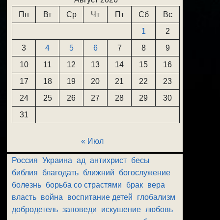
Пн
Вт
Ср
Чт
Пт
Сб
Вс
1
2
3
4
5
6
7
8
9
10
11
12
13
14
15
16
17
18
19
20
21
22
23
24
25
26
27
28
29
30
31
« Июл
Россия
Украина
ад
антихрист
бесы
библия
благодать
ближний
богослужение
болезнь
борьба со страстями
брак
вера
власть
война
воспитание детей
глобализм
добродетель
заповеди
искушение
любовь