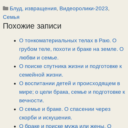
o
e
a
т
Рубрики
Блуд, извращения
,
Видеоролики-2023
,
p
l
c
п
y
e
e
р
Семья
L
g
b
а
Похожие записи
i
r
o
в
n
a
o
и
О тонкоматериальных телах в Раю. О
k
m
k
т
грубом теле, похоти и браке на земле. О
ь
любви и семье.
О поиске спутника жизни и подготовке к
семейной жизни.
О воспитании детей и происходящем в
мире; о цели брака, семье и подготовке к
вечности.
О семье и браке. О спасении через
скорби и искушения.
О браке и поиске мужа или жены. О