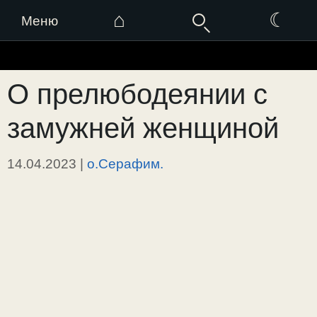
⌂
☾
Меню
Перейти
к
О прелюбодеянии с
содержимому
замужней женщиной
14.04.2023
|
о.Серафим.