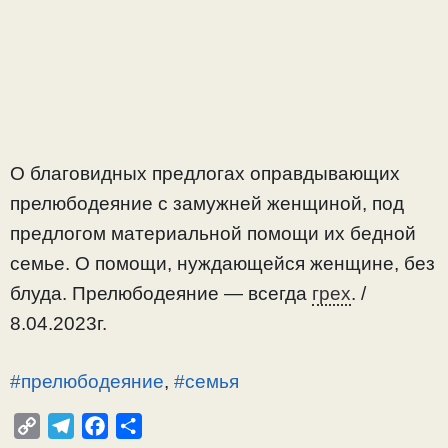
О благовидных предлогах оправдывающих
прелюбодеяние с замужней женщиной, под
предлогом материальной помощи их бедной
семье. О помощи, нуждающейся женщине, без
блуда. Прелюбодеяние — всегда
грех
. /
8.04.2023г.
#прелюбодеяние
,
#семья
C
T
F
О