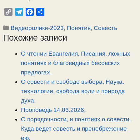
C
T
F
О
o
e
a
т
Рубрики
Видеоролики-2023
,
Понятия
,
Совесть
p
l
c
п
Похожие записи
y
e
e
р
L
g
b
а
i
r
o
в
О чтении Евангелия, Писания, ложных
n
a
o
и
понятиях и благовидных бесовских
k
m
k
т
предлогах.
ь
О совести и свободе выбора. Наука,
технологии, свобода воли и природа
духа.
Проповедь 14.06.2026.
О порядочности, и понятиях о совести.
Куда ведет совесть и пренебрежение
ею.