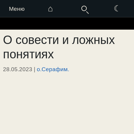
⌂
☾
Меню
Перейти
к
О совести и ложных
содержимому
понятиях
28.05.2023
|
о.Серафим.