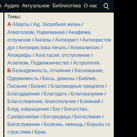
о
Аудио
Актуальное
Библиотека
О нас
Темы:
А
Аборты
/
Ад, Загробная жизнь
/
Алкоголизм, Наркомания
/
Анафема,
отлучение
/
Ангелы
/
Антихрист
/
Антихристов
дух
/
Антихристова печать
/
Апокалипсис
/
Апокрифы
/
Апостасия, отступление
/
Аскетизм, Подвижничество
/
Астрология
.
Б
Безнадежность, отчаяние
/
Беснование,
Одержимость
/
Бесы, демоны
/
Библия,
Писание
/
Бизнес
/
Благовидные предлоги
/
Благодарение
/
Благодать
/
Благоразумие
/
Благословение, благополучие
/
Ближний
/
Блуд, извращения
/
Бог
/
Богатство,
Сребролюбие
/
Богородица
/
Богословие
/
Богослужение
/
Болезнь, немощь
/
Борьба со
страстями
/
Брак
.