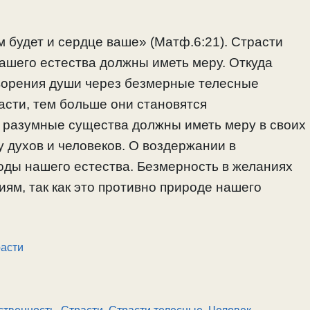
м будет и сердце ваше» (Матф.6:21). Страсти
шего естества должны иметь меру. Откуда
ворения души через безмерные телесные
асти, тем больше они становятся
 разумные существа должны иметь меру в своих
у духов и человеков. О воздержании в
оды нашего естества. Безмерность в желаниях
иям, так как это противно природе нашего
расти
ственность
,
Страсти
,
Страсти телесные
,
Человек