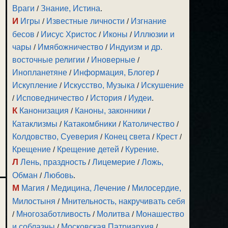
Враги
/
Знание, Истина
.
И
Игры
/
Известные личности
/
Изгнание
бесов
/
Иисус Христос
/
Иконы
/
Иллюзии и
чары
/
Имябожничество
/
Индуизм и др.
восточные религии
/
Иноверные
/
Инопланетяне
/
Информация, Блогер
/
Искупление
/
Искусство, Музыка
/
Искушение
/
Исповедничество
/
История
/
Иудеи
.
К
Канонизация
/
Каноны, законники
/
Катаклизмы
/
Катакомбники
/
Католичество
/
Колдовство, Суеверия
/
Конец света
/
Крест
/
Крещение
/
Крещение детей
/
Курение
.
Л
Лень, праздность
/
Лицемерие
/
Ложь,
Обман
/
Любовь
.
М
Магия
/
Медицина, Лечение
/
Милосердие,
Милостыня
/
Мнительность, накручивать себя
/
Многозаботливость
/
Молитва
/
Монашество
и соблазны
/
Московская Патриархия
/