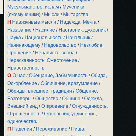
Мусульманство, ислам
/
Мученики
(лжемученики)
/
Мысли
/
Мытарства
.
Н
Навязчивые мысли
/
Надежда, Мечта
/
Наказание
/
Насилие
/
Наставник, духовник
/
Наука
/
Национальность
/
Начальник
/
Начинающему
/
Недовольство
/
Незлобие,
Прощение
/
Ненависть, злоба
/
Нераскаянность, Ожесточение
/
Нравственность
.
О
О нас
/
Обещание, Забывчивость
/
Обида,
Оскорбление
/
Обличение, вразумление
/
Обряды, внешнее, традиции
/
Общение,
Разговоры
/
Общество
/
Община
/
Одежда,
Внешний вид
/
Откровение
/
Отчужденность,
Отрешенность
/
Отшельник, уединение,
одиночество
.
П
Падения
/
Переживание
/
Пища,