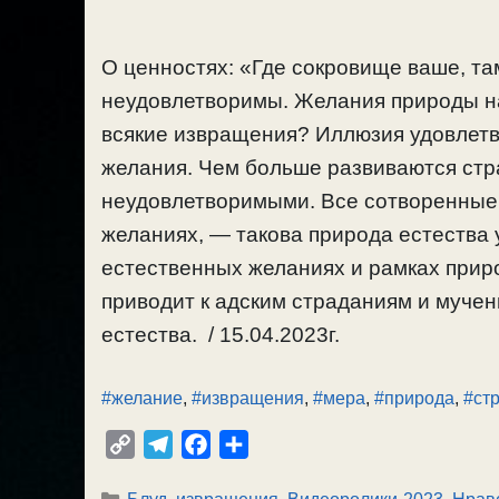
О ценностях: «Где сокровище ваше, та
неудовлетворимы. Желания природы на
всякие извращения? Иллюзия удовлет
желания. Чем больше развиваются стр
неудовлетворимыми. Все сотворенные
желаниях, — такова природа естества 
естественных желаниях и рамках прир
приводит к адским страданиям и мучен
естества. / 15.04.2023г.
#желание
,
#извращения
,
#мера
,
#природа
,
#ст
C
T
F
О
o
e
a
т
Рубрики
Блуд, извращения
,
Видеоролики-2023
,
Нрав