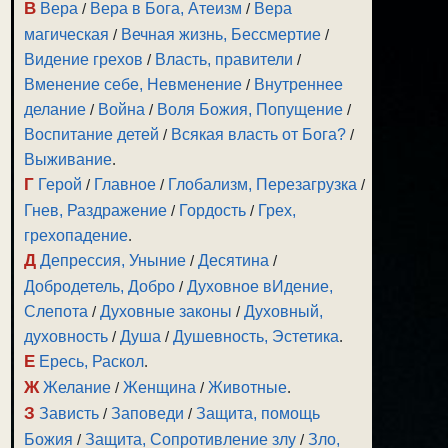
В
Вера
/
Вера в Бога, Атеизм
/
Вера
магическая
/
Вечная жизнь, Бессмертие
/
Видение грехов
/
Власть, правители
/
Вменение себе, Невменение
/
Внутреннее
делание
/
Война
/
Воля Божия, Попущение
/
Воспитание детей
/
Всякая власть от Бога?
/
Выживание
.
Г
Герой
/
Главное
/
Глобализм, Перезагрузка
/
Гнев, Раздражение
/
Гордость
/
Грех,
грехопадение
.
Д
Депрессия, Уныние
/
Десятина
/
Добродетель, Добро
/
Духовное вИдение,
Слепота
/
Духовные законы
/
Духовный,
духовность
/
Душа
/
Душевность, Эстетика
.
Е
Ересь, Раскол
.
Ж
Желание
/
Женщина
/
Животные
.
З
Зависть
/
Заповеди
/
Защита, помощь
Божия
/
Защита, Сопротивление злу
/
Зло,