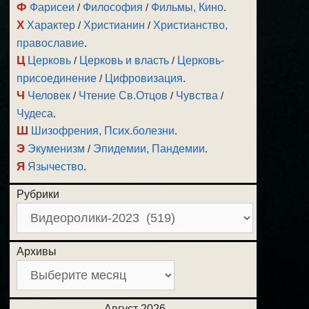
Ф
Фарисеи
/
Философия
/
Фильмы, Кино
.
Х
Характер
/
Христианин
/
Христианство,
православие
.
Ц
Церковь
/
Церковь и власть
/
Церковь-
присоединение
/
Цифровизация
.
Ч
Человек
/
Чтение Св.Отцов
/
Чувства
/
Чудеса
.
Ш
Шизофрения, Псих.болезни
.
Э
Экуменизм
/
Эпидемии, Пандемии
.
Я
Язычество
.
Рубрики
Архивы
Август 2026