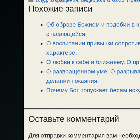
p
l
c
п
Похожие записи
y
e
e
р
L
g
b
а
Об образе Божием и подобии в 
i
r
o
в
n
спасающейся.
a
o
и
k
m
k
т
О воспитании привычки сопротив
ь
характере.
О любви к себе и ближнему. О п
О развращенном уме. О разрыван
делании покаяния.
Почему Бог попускает бесам иск
Оставьте комментарий
Для отправки комментария вам необх