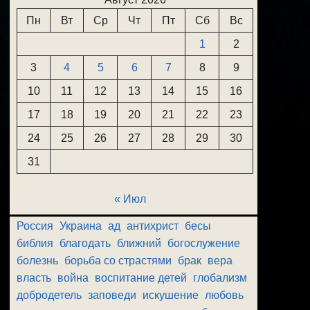
Пн
Вт
Ср
Чт
Пт
Сб
Вс
1
2
3
4
5
6
7
8
9
10
11
12
13
14
15
16
17
18
19
20
21
22
23
24
25
26
27
28
29
30
31
« Июл
Россия
Украина
ад
антихрист
бесы
библия
благодать
ближний
богослужение
болезнь
борьба со страстями
брак
вера
власть
война
воспитание детей
глобализм
добродетель
заповеди
искушение
любовь