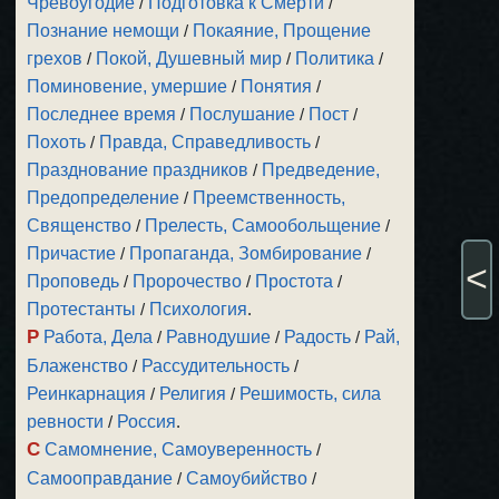
Чревоугодие
/
Подготовка к Смерти
/
Познание немощи
/
Покаяние, Прощение
грехов
/
Покой, Душевный мир
/
Политика
/
Поминовение, умершие
/
Понятия
/
Последнее время
/
Послушание
/
Пост
/
Похоть
/
Правда, Справедливость
/
Празднование праздников
/
Предведение,
Предопределение
/
Преемственность,
Священство
/
Прелесть, Самообольщение
/
Причастие
/
Пропаганда, Зомбирование
/
<
Проповедь
/
Пророчество
/
Простота
/
Протестанты
/
Психология
.
Р
Работа, Дела
/
Равнодушие
/
Радость
/
Рай,
Блаженство
/
Рассудительность
/
Реинкарнация
/
Религия
/
Решимость, сила
ревности
/
Россия
.
С
Самомнение, Самоуверенность
/
Самооправдание
/
Самоубийство
/