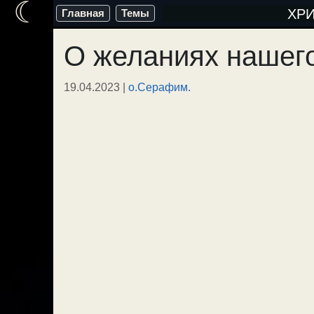
☾
Перейти
ХР
Главная
Темы
к
О желаниях нашего
содержимому
19.04.2023
|
о.Серафим.