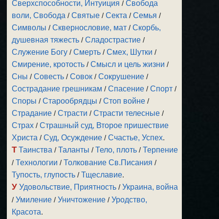
Сверхспособности, Интуиция
/
Свобода
воли, Свобода
/
Святые
/
Секта
/
Семья
/
Символы
/
Сквернословие, мат
/
Скорбь,
душевная тяжесть
/
Сладострастие
/
Служение Богу
/
Смерть
/
Смех, Шутки
/
Смирение, кротость
/
Смысл и цель жизни
/
Сны
/
Совесть
/
Совок
/
Сокрушение
/
Сострадание грешникам
/
Спасение
/
Спорт
/
Споры
/
Старообрядцы
/
Стоп войне
/
Страдание
/
Страсти
/
Страсти телесные
/
Страх
/
Страшный суд, Второе пришествие
Христа
/
Суд, Осуждение
/
Счастье, Успех
.
Т
Таинства
/
Таланты
/
Тело, плоть
/
Терпение
/
Технологии
/
Толкование Св.Писания
/
Тупость, глупость
/
Тщеславие
.
У
Удовольствие, Приятность
/
Украина, война
/
Умиление
/
Уничтожение
/
Уродство,
Красота
.