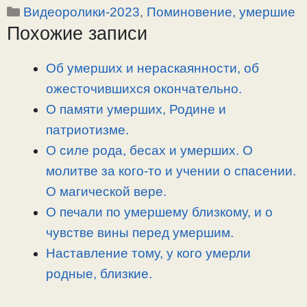
Рубрики
Видеоролики-2023
,
Поминовение, умершие
p
l
c
п
Похожие записи
y
e
e
р
L
g
b
а
i
r
o
в
Об умерших и нераскаянности, об
n
a
o
и
ожесточившихся окончательно.
k
m
k
т
О памяти умерших, Родине и
ь
патриотизме.
О силе рода, бесах и умерших. О
молитве за кого-то и учении о спасении.
О магической вере.
О печали по умершему близкому, и о
чувстве вины перед умершим.
Наставление тому, у кого умерли
родные, близкие.