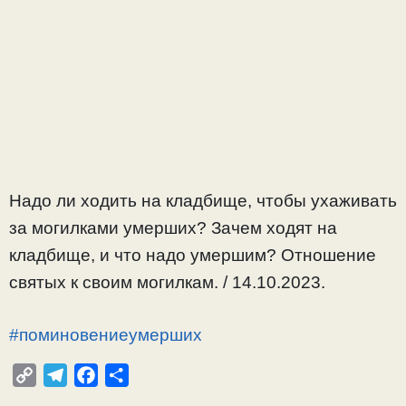
Надо ли ходить на кладбище, чтобы ухаживать
за могилками умерших? Зачем ходят на
кладбище, и что надо умершим? Отношение
святых к своим могилкам. / 14.10.2023.
#поминовениеумерших
C
T
F
О
o
e
a
т