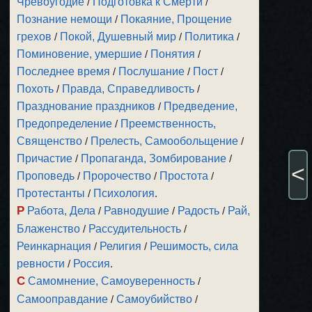
Чревоугодие
/
Подготовка к Смерти
/
Познание немощи
/
Покаяние, Прощение
грехов
/
Покой, Душевный мир
/
Политика
/
Поминовение, умершие
/
Понятия
/
Последнее время
/
Послушание
/
Пост
/
Похоть
/
Правда, Справедливость
/
Празднование праздников
/
Предведение,
Предопределение
/
Преемственность,
Священство
/
Прелесть, Самообольщение
/
Причастие
/
Пропаганда, Зомбирование
/
<
Проповедь
/
Пророчество
/
Простота
/
Протестанты
/
Психология
.
Р
Работа, Дела
/
Равнодушие
/
Радость
/
Рай,
Блаженство
/
Рассудительность
/
Реинкарнация
/
Религия
/
Решимость, сила
ревности
/
Россия
.
С
Самомнение, Самоуверенность
/
Самооправдание
/
Самоубийство
/