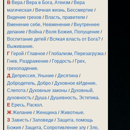
В
Вера
/
Вера в Бога, Атеизм
/
Вера
магическая
/
Вечная жизнь, Бессмертие
/
Видение грехов
/
Власть, правители
/
Вменение себе, Невменение
/
Внутреннее
делание
/
Война
/
Воля Божия, Попущение
/
Воспитание детей
/
Всякая власть от Бога?
/
Выживание
.
Г
Герой
/
Главное
/
Глобализм, Перезагрузка
/
Гнев, Раздражение
/
Гордость
/
Грех,
грехопадение
.
Д
Депрессия, Уныние
/
Десятина
/
Добродетель, Добро
/
Духовное вИдение,
Слепота
/
Духовные законы
/
Духовный,
духовность
/
Душа
/
Душевность, Эстетика
.
Е
Ересь, Раскол
.
Ж
Желание
/
Женщина
/
Животные
.
З
Зависть
/
Заповеди
/
Защита, помощь
Божия
/
Защита, Сопротивление злу
/
Зло,