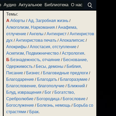
о
Аудио
Актуальное
Библиотека
О нас
Темы:
А
Аборты
/
Ад, Загробная жизнь
/
Алкоголизм, Наркомания
/
Анафема,
отлучение
/
Ангелы
/
Антихрист
/
Антихристов
дух
/
Антихристова печать
/
Апокалипсис
/
Апокрифы
/
Апостасия, отступление
/
Аскетизм, Подвижничество
/
Астрология
.
Б
Безнадежность, отчаяние
/
Беснование,
Одержимость
/
Бесы, демоны
/
Библия,
Писание
/
Бизнес
/
Благовидные предлоги
/
Благодарение
/
Благодать
/
Благоразумие
/
Благословение, благополучие
/
Ближний
/
Блуд, извращения
/
Бог
/
Богатство,
Сребролюбие
/
Богородица
/
Богословие
/
Богослужение
/
Болезнь, немощь
/
Борьба со
страстями
/
Брак
.