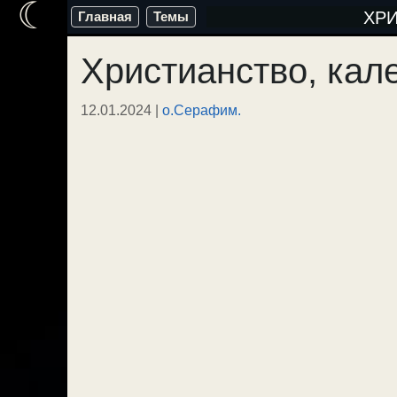
☾
Перейти
ХР
Главная
Темы
к
Христианство, кал
содержимому
12.01.2024
|
о.Серафим.