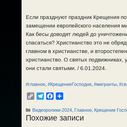
Если празднуют праздник Крещения по 
замещении европейского населения ми
Как бесы доводят людей до уничтожени
спасаться? Христианство это не обряды
главном в христианстве, и второстепе
христианство. О святых подвижниках, у
они стали святыми. / 6.01.2024.
#главное
,
#КрещениеГосподне
,
#мигранты
,
#св
C
T
F
О
o
e
a
т
Рубрики
Видеоролики-2024
,
Главное
,
Крещение Госп
p
l
c
п
Похожие записи
y
e
e
р
L
g
b
а