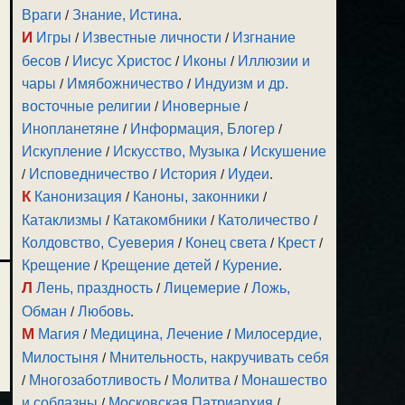
Враги
/
Знание, Истина
.
И
Игры
/
Известные личности
/
Изгнание
бесов
/
Иисус Христос
/
Иконы
/
Иллюзии и
чары
/
Имябожничество
/
Индуизм и др.
восточные религии
/
Иноверные
/
Инопланетяне
/
Информация, Блогер
/
Искупление
/
Искусство, Музыка
/
Искушение
/
Исповедничество
/
История
/
Иудеи
.
К
Канонизация
/
Каноны, законники
/
Катаклизмы
/
Катакомбники
/
Католичество
/
Колдовство, Суеверия
/
Конец света
/
Крест
/
Крещение
/
Крещение детей
/
Курение
.
Л
Лень, праздность
/
Лицемерие
/
Ложь,
Обман
/
Любовь
.
М
Магия
/
Медицина, Лечение
/
Милосердие,
Милостыня
/
Мнительность, накручивать себя
/
Многозаботливость
/
Молитва
/
Монашество
и соблазны
/
Московская Патриархия
/