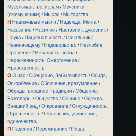
Мусульманство, ислам
/
Мученики
(лжемученики)
/
Мысли
/
Мытарства
.
Н
Навязчивые мысли
/
Надежда, Мечта
/
Наказание
/
Насилие
/
Наставник, духовник
/
Наука
/
Национальность
/
Начальник
/
Начинающему
/
Недовольство
/
Незлобие,
Прощение
/
Ненависть, злоба
/
Нераскаянность, Ожесточение
/
Нравственность
.
О
О нас
/
Обещание, Забывчивость
/
Обида,
Оскорбление
/
Обличение, вразумление
/
Обряды, внешнее, традиции
/
Общение,
Разговоры
/
Общество
/
Община
/
Одежда,
Внешний вид
/
Откровение
/
Отчужденность,
Отрешенность
/
Отшельник, уединение,
одиночество
.
П
Падения
/
Переживание
/
Пища,