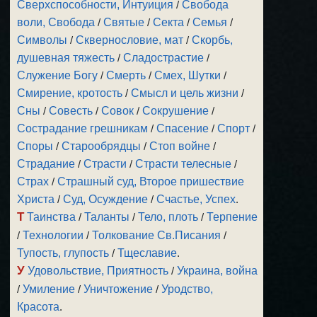
Сверхспособности, Интуиция
/
Свобода
воли, Свобода
/
Святые
/
Секта
/
Семья
/
Символы
/
Сквернословие, мат
/
Скорбь,
душевная тяжесть
/
Сладострастие
/
Служение Богу
/
Смерть
/
Смех, Шутки
/
Смирение, кротость
/
Смысл и цель жизни
/
Сны
/
Совесть
/
Совок
/
Сокрушение
/
Сострадание грешникам
/
Спасение
/
Спорт
/
Споры
/
Старообрядцы
/
Стоп войне
/
Страдание
/
Страсти
/
Страсти телесные
/
Страх
/
Страшный суд, Второе пришествие
Христа
/
Суд, Осуждение
/
Счастье, Успех
.
Т
Таинства
/
Таланты
/
Тело, плоть
/
Терпение
/
Технологии
/
Толкование Св.Писания
/
Тупость, глупость
/
Тщеславие
.
У
Удовольствие, Приятность
/
Украина, война
/
Умиление
/
Уничтожение
/
Уродство,
Красота
.