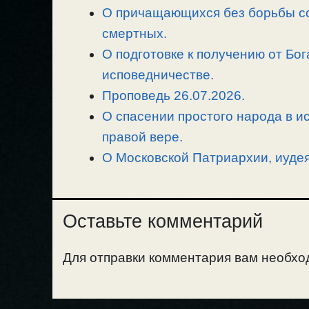
О причащающихся без борьбы со
i
r
o
в
n
смертных.
a
o
и
k
m
k
т
О подготовке к получению от Бог
ь
исповедничестве.
Проповедь 26.07.2026.
О спасении простого народа в ис
правой вере.
О Московской Патриархии, иудеях
Оставьте комментарий
Для отправки комментария вам необх