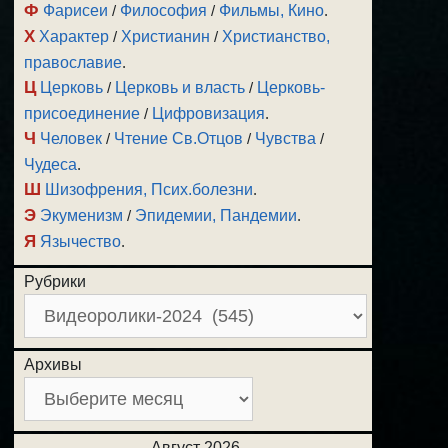
Ф
Фарисеи
/
Философия
/
Фильмы, Кино
.
Х
Характер
/
Христианин
/
Христианство,
православие
.
Ц
Церковь
/
Церковь и власть
/
Церковь-
присоединение
/
Цифровизация
.
Ч
Человек
/
Чтение Св.Отцов
/
Чувства
/
Чудеса
.
Ш
Шизофрения, Псих.болезни
.
Э
Экуменизм
/
Эпидемии, Пандемии
.
Я
Язычество
.
Рубрики
Архивы
Август 2026