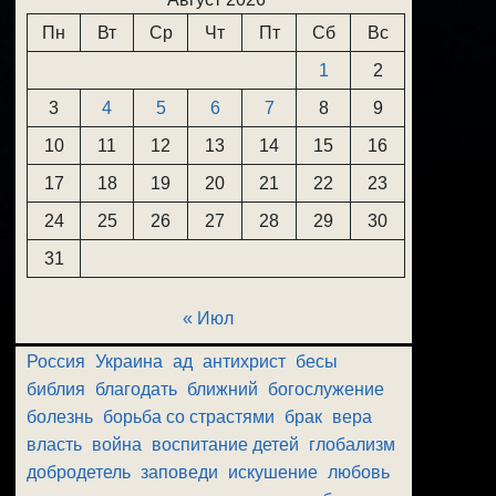
Пн
Вт
Ср
Чт
Пт
Сб
Вс
1
2
3
4
5
6
7
8
9
10
11
12
13
14
15
16
17
18
19
20
21
22
23
24
25
26
27
28
29
30
31
« Июл
Россия
Украина
ад
антихрист
бесы
библия
благодать
ближний
богослужение
болезнь
борьба со страстями
брак
вера
власть
война
воспитание детей
глобализм
добродетель
заповеди
искушение
любовь