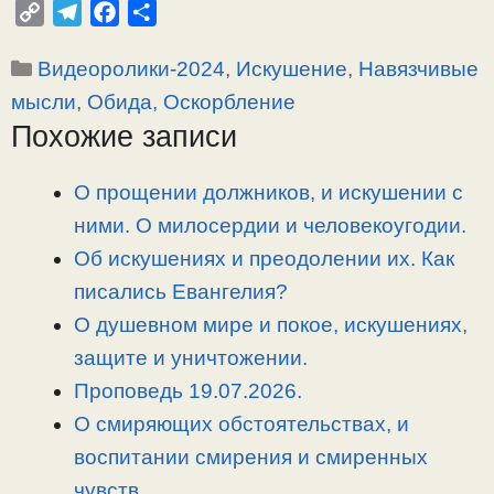
C
T
F
О
o
e
a
т
Рубрики
Видеоролики-2024
,
Искушение
,
Навязчивые
p
l
c
п
y
e
e
р
мысли
,
Обида, Оскорбление
L
g
b
а
Похожие записи
i
r
o
в
n
a
o
и
О прощении должников, и искушении с
k
m
k
т
ними. О милосердии и человекоугодии.
ь
Об искушениях и преодолении их. Как
писались Евангелия?
О душевном мире и покое, искушениях,
защите и уничтожении.
Проповедь 19.07.2026.
О смиряющих обстоятельствах, и
воспитании смирения и смиренных
чувств.