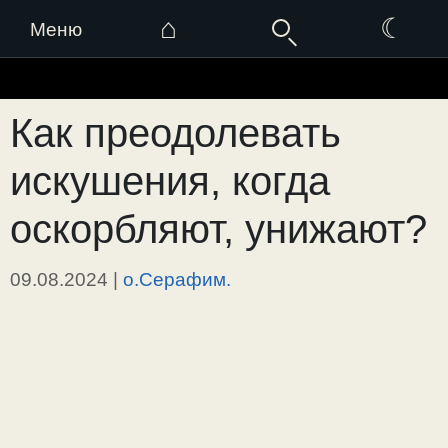
⌂
☾
Меню
Перейти
к
Как преодолевать
содержимому
искушения, когда
оскорбляют, унижают?
09.08.2024
|
о.Серафим.