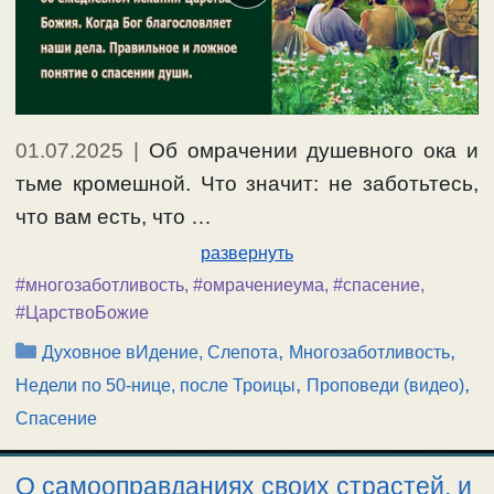
01.07.2025
|
Об омрачении душевного ока и
тьме кромешной. Что значит: не заботьтесь,
что вам есть, что …
развернуть
#многозаботливость
,
#омрачениеума
,
#спасение
,
#ЦарствоБожие
Рубрики
,
,
Духовное вИдение, Слепота
Многозаботливость
,
,
Недели по 50-нице, после Троицы
Проповеди (видео)
Спасение
О самооправданиях своих страстей, и