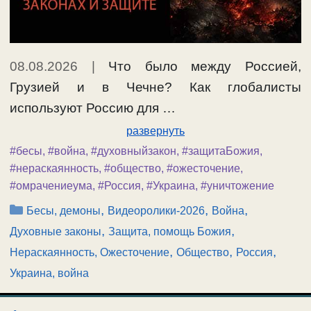
08.08.2026
|
Что было между Россией,
Грузией и в Чечне? Как глобалисты
используют Россию для …
развернуть
#бесы
,
#война
,
#духовныйзакон
,
#защитаБожия
,
#нераскаянность
,
#общество
,
#ожесточение
,
#омрачениеума
,
#Россия
,
#Украина
,
#уничтожение
Рубрики
,
,
,
Бесы, демоны
Видеоролики-2026
Война
,
,
Духовные законы
Защита, помощь Божия
,
,
,
Нераскаянность, Ожесточение
Общество
Россия
Украина, война