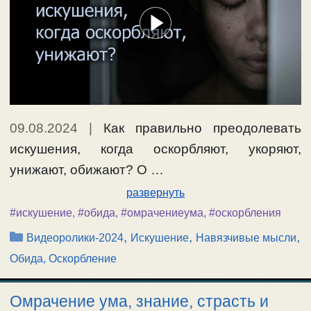
09.08.2024
|
Как правильно преодолевать
искушения, когда оскорбляют, укоряют,
унижают, обижают? О …
развернуть
#искушение
,
#обида
,
#омрачениеума
,
#оскорбления
Рубрики
,
,
,
Видеоролики-2024
Искушение
Навязчивые мысли
Обида, Оскорбление
Омрачение ума, знание, страсть и