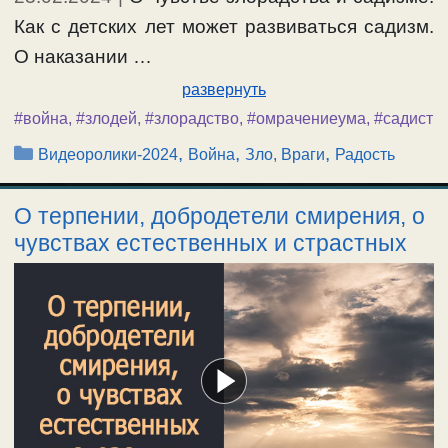
Как с детских лет может развиваться садизм.
О наказании …
развернуть
#война
,
#злодей
,
#злорадство
,
#омрачениеума
,
#садист
Рубрики
,
,
,
Видеоролики-2024
Война
Зло, Враги
Радость
О терпении, добродетели смирения, о
чувствах естественных и страстных