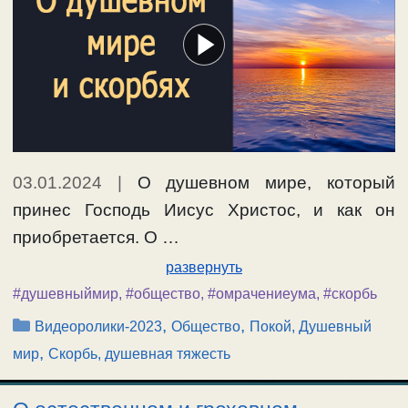
03.01.2024
|
О душевном мире, который
принес Господь Иисус Христос, и как он
приобретается. О …
развернуть
#душевныймир
,
#общество
,
#омрачениеума
,
#скорбь
Рубрики
,
,
Видеоролики-2023
Общество
Покой, Душевный
,
мир
Скорбь, душевная тяжесть