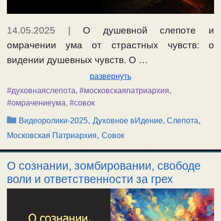
14.05.2025
|
О душевной слепоте и
омрачении ума от страстных чувств: о
видении душевных чувств. О …
развернуть
#духовнаяслепота
,
#московскаяпатриархия
,
#омрачениеума
,
#совок
Рубрики
,
,
Видеоролики-2025
Духовное вИдение, Слепота
,
Московская Патриархия
Совок
О сознании, зомбировании, свободе
воли и ответственности за грех