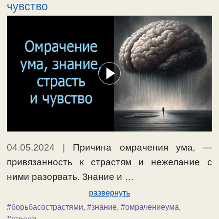
чувство
04.05.2024
|
Причина омрачения ума, —
привязанность к страстям и нежелание с
ними разорвать. Знание и …
развернуть
#борьбасострастями
,
#знание
,
#омрачениеума
,