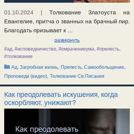
01.10.2024
|
Толкование Златоуста на
Евангелие, притча о званных на брачный пир.
Благодать призывает к …
развернуть
#ад
,
#исповедничество
,
#омрачениеума
,
#прелесть
,
#толкование
Рубрики
,
,
Ад, Загробная жизнь
Прелесть, Самообольщение
,
Проповеди (видео)
Толкование Св.Писания
Как преодолевать искушения, когда
оскорбляют, унижают?