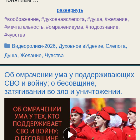
развернуть
#воображение
,
#духовнаяслепота
,
#душа
,
#желание
,
#мечтательность
,
#омрачениеума
,
#подсознание
,
#чувства
Рубрики
,
,
Видеоролики-2026
Духовное вИдение, Слепота
,
,
Душа
Желание
Чувства
Об омрачении ума у поддерживающих
СВО и войну; о бесовщине,
затягивании во зло и уничтожении.