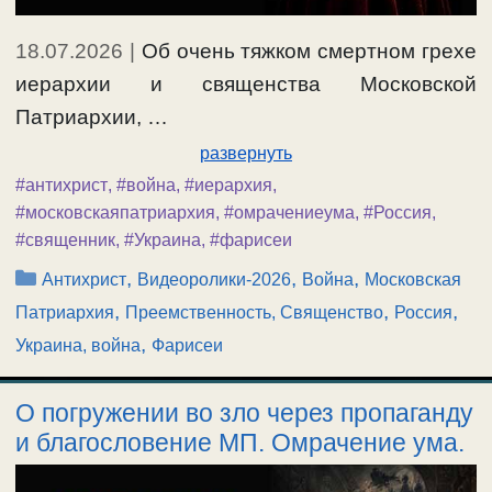
18.07.2026
|
Об очень тяжком смертном грехе
иерархии и священства Московской
Патриархии, …
развернуть
#антихрист
,
#война
,
#иерархия
,
#московскаяпатриархия
,
#омрачениеума
,
#Россия
,
#священник
,
#Украина
,
#фарисеи
Рубрики
,
,
,
Антихрист
Видеоролики-2026
Война
Московская
,
,
,
Патриархия
Преемственность, Священство
Россия
,
Украина, война
Фарисеи
О погружении во зло через пропаганду
и благословение МП. Омрачение ума.