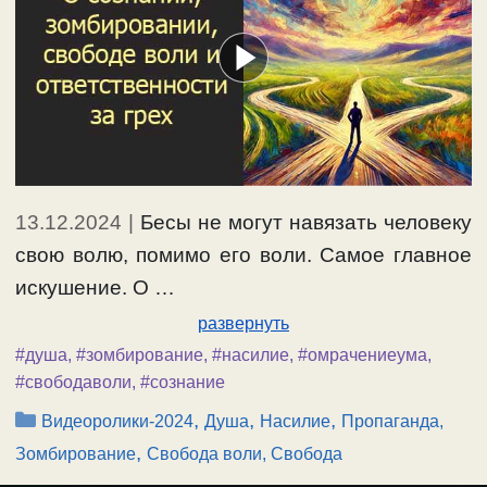
13.12.2024
|
Бесы не могут навязать человеку
свою волю, помимо его воли. Самое главное
искушение. О …
развернуть
#душа
,
#зомбирование
,
#насилие
,
#омрачениеума
,
#свободаволи
,
#сознание
Рубрики
,
,
,
Видеоролики-2024
Душа
Насилие
Пропаганда,
,
Зомбирование
Свобода воли, Свобода