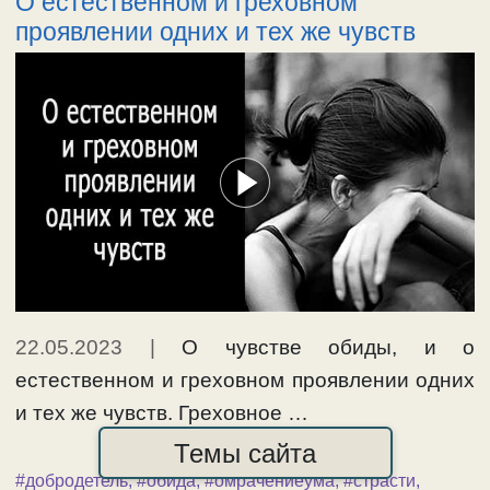
О естественном и греховном
проявлении одних и тех же чувств
22.05.2023
|
О чувстве обиды, и о
естественном и греховном проявлении одних
и тех же чувств. Греховное …
Темы сайта
развернуть
#добродетель
,
#обида
,
#омрачениеума
,
#страсти
,