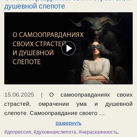
душевной слепоте
15.06.2025
|
О самооправданиях своих
страстей, омрачении ума и душевной
слепоте. Самооправдание своего …
развернуть
#депрессия
,
#духовнаяслепота
,
#нераскаянность
,