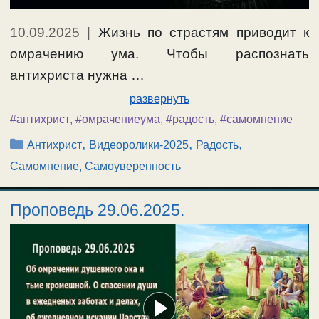
10.09.2025
|
Жизнь по страстям приводит к
омрачению ума. Чтобы распознать
антихриста нужна …
развернуть
#антихрист
,
#омрачениеума
,
#радость
,
#самомнение
Рубрики
,
,
,
Антихрист
Видеоролики-2025
Радость
Самомнение, Самоуверенность
Проповедь 29.06.2025.