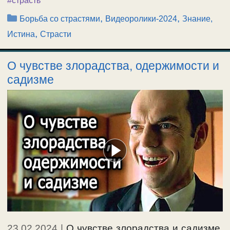
#страсть
Рубрики
,
,
Борьба со страстями
Видеоролики-2024
Знание,
,
Истина
Страсти
О чувстве злорадства, одержимости и
садизме
23.02.2024
|
О чувстве злорадства и садизме.