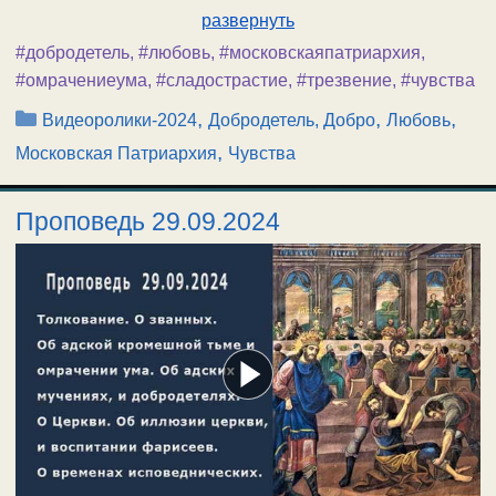
развернуть
#добродетель
,
#любовь
,
#московскаяпатриархия
,
#омрачениеума
,
#сладострастие
,
#трезвение
,
#чувства
Рубрики
,
,
,
Видеоролики-2024
Добродетель, Добро
Любовь
,
Московская Патриархия
Чувства
Проповедь 29.09.2024