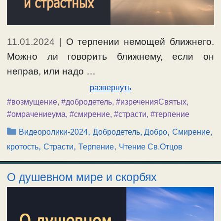
11.01.2024
|
О терпении немощей ближнего.
Можно ли говорить ближнему, если он
неправ, или надо …
развернуть
#возмущение
,
#добродетель
,
#изреченияСвятых
,
#омрачениеума
,
#смирение
,
#страсти
,
#терпение
Рубрики
,
,
Видеоролики-2024
Добродетель, Добро
Смирение,
,
,
,
кротость
Страсти
Терпение
Чтение Св.Отцов
О душевном мире и скорбях