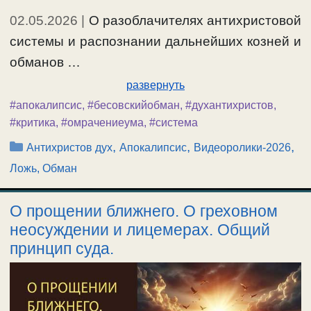
02.05.2026
|
О разоблачителях антихристовой
системы и распознании дальнейших козней и
обманов …
развернуть
#апокалипсис
,
#бесовскийобман
,
#духантихристов
,
#критика
,
#омрачениеума
,
#система
Рубрики
,
,
,
Антихристов дух
Апокалипсис
Видеоролики-2026
Ложь, Обман
О прощении ближнего. О греховном
неосуждении и лицемерах. Общий
принцип суда.