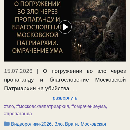
15.07.2026
|
О погружении во зло через
пропаганду и благословение Московской
Патриархии на убийства. …
развернуть
#зло
,
#московскаяпатриархия
,
#омрачениеума
,
#пропаганда
Рубрики
,
,
Видеоролики-2026
Зло, Враги
Московская