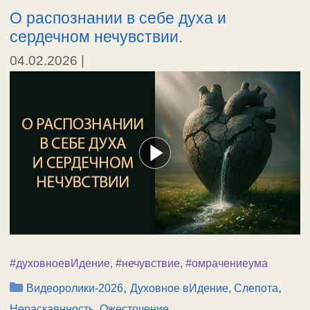
О распознании в себе духа и
сердечном нечувствии.
04.02.2026
|
#духовноевИдение
,
#нечувствие
,
#омрачениеума
Рубрики
,
,
Видеоролики-2026
Духовное вИдение, Слепота
Нераскаянность, Ожесточение