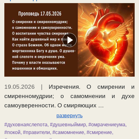
19.05.2026
|
Изречения. О смирении и
смиренномудрии; о самомнении и духе
самоуверенности. О смиряющих …
развернуть
#духовнаяслепота
,
#душевныймир
,
#омрачениеума
,
#покой
,
#правители
,
#самомнение
,
#смирение
,