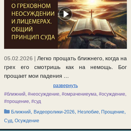
05.02.2026
|
Легко прощать ближнего, когда на
грех его смотришь как на немощь. Бог
прощает мои падения …
развернуть
#ближний
,
#неосуждение
,
#омрачениеума
,
#осуждение
,
#прощение
,
#суд
Рубрики
,
,
,
Ближний
Видеоролики-2026
Незлобие, Прощение
Суд, Осуждение