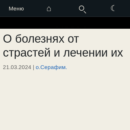
⌂
☾
Меню
Перейти
к
О болезнях от
содержимому
страстей и лечении их
21.03.2024
|
о.Серафим.