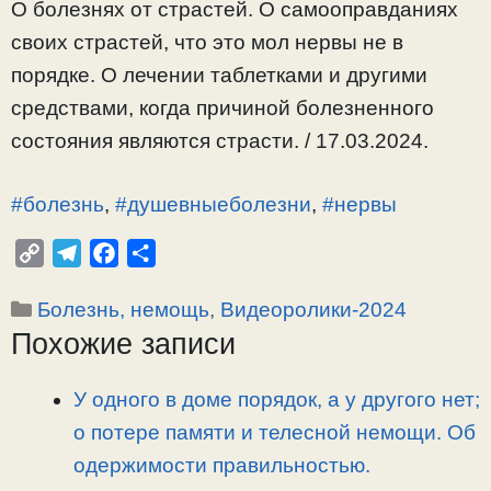
О болезнях от страстей. О самооправданиях
своих страстей, что это мол нервы не в
порядке. О лечении таблетками и другими
средствами, когда причиной болезненного
состояния являются страсти. / 17.03.2024.
#болезнь
,
#душевныеболезни
,
#нервы
C
T
F
О
o
e
a
т
Рубрики
Болезнь, немощь
,
Видеоролики-2024
p
l
c
п
Похожие записи
y
e
e
р
L
g
b
а
i
r
o
в
У одного в доме порядок, а у другого нет;
n
a
o
и
о потере памяти и телесной немощи. Об
k
m
k
т
одержимости правильностью.
ь