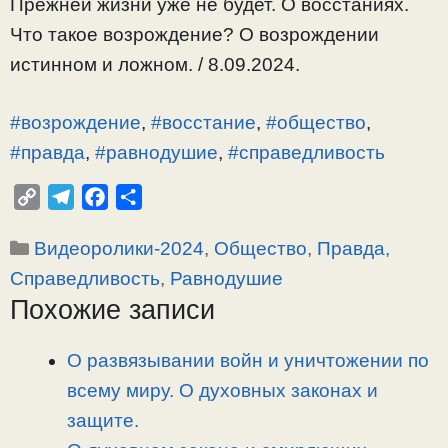
Прежней жизни уже не будет. О восстаниях.
Что такое возрождение? О возрождении
истинном и ложном. / 8.09.2024.
#возрождение
,
#восстание
,
#общество
,
#правда
,
#равнодушие
,
#справедливость
C
T
F
О
o
e
a
т
Рубрики
Видеоролики-2024
,
Общество
,
Правда,
p
l
c
п
y
e
e
р
Справедливость
,
Равнодушие
L
g
b
а
Похожие записи
i
r
o
в
n
a
o
и
О развязывании войн и уничтожении по
k
m
k
т
всему миру. О духовных законах и
ь
защите.