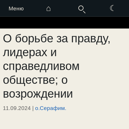
⌂
☾
Меню
Перейти
к
О борьбе за правду,
содержимому
лидерах и
справедливом
обществе; о
возрождении
11.09.2024
|
о.Серафим.