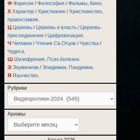
Ф
Фарисеи
/
Философия
/
Фильмы, Кино
.
Х
Характер
/
Христианин
/
Христианство,
православие
.
Ц
Церковь
/
Церковь и власть
/
Церковь-
присоединение
/
Цифровизация
.
Ч
Человек
/
Чтение Св.Отцов
/
Чувства
/
Чудеса
.
Ш
Шизофрения, Псих.болезни
.
Э
Экуменизм
/
Эпидемии, Пандемии
.
Я
Язычество
.
Рубрики
Архивы
Август 2026