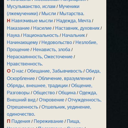
Мусульманство, ислам
/
Мученики
(лжемученики)
/
Мысли
/
Мытарства
.
Н
Навязчивые мысли
/
Надежда, Мечта
/
Наказание
/
Насилие
/
Наставник, духовник
/
Наука
/
Национальность
/
Начальник
/
Начинающему
/
Недовольство
/
Незлобие,
Прощение
/
Ненависть, злоба
/
Нераскаянность, Ожесточение
/
Нравственность
.
О
О нас
/
Обещание, Забывчивость
/
Обида,
Оскорбление
/
Обличение, вразумление
/
Обряды, внешнее, традиции
/
Общение,
Разговоры
/
Общество
/
Община
/
Одежда,
Внешний вид
/
Откровение
/
Отчужденность,
Отрешенность
/
Отшельник, уединение,
одиночество
.
П
Падения
/
Переживание
/
Пища,