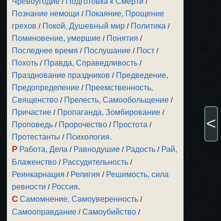
Чревоугодие
/
Подготовка к Смерти
/
Познание немощи
/
Покаяние, Прощение
грехов
/
Покой, Душевный мир
/
Политика
/
Поминовение, умершие
/
Понятия
/
Последнее время
/
Послушание
/
Пост
/
Похоть
/
Правда, Справедливость
/
Празднование праздников
/
Предведение,
Предопределение
/
Преемственность,
Священство
/
Прелесть, Самообольщение
/
Причастие
/
Пропаганда, Зомбирование
/
<
Проповедь
/
Пророчество
/
Простота
/
Протестанты
/
Психология
.
Р
Работа, Дела
/
Равнодушие
/
Радость
/
Рай,
Блаженство
/
Рассудительность
/
Реинкарнация
/
Религия
/
Решимость, сила
ревности
/
Россия
.
С
Самомнение, Самоуверенность
/
Самооправдание
/
Самоубийство
/