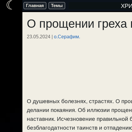
☾
Перейти
ХР
Главная
Темы
к
О прощении греха 
содержимому
23.05.2024
|
о.Серафим.
О душевных болезнях, страстях. О про
делании покаяния. Об иллюзии прощен
наставник. Исчезновение правильной б
безблагодатности таинств и отпадени