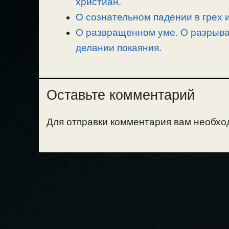
христиан.
О сознательном падении в грех и
О развращенном уме. О разрыван
делании покаяния.
Оставьте комментарий
Для отправки комментария вам необх