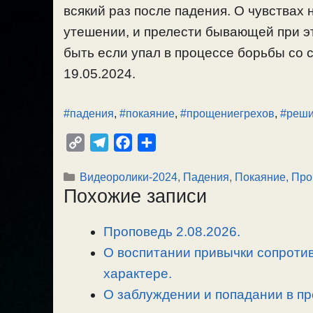
всякий раз после падения. О чувствах
утешении, и прелести бывающей при эт
быть если упал в процессе борьбы со с
19.05.2024.
#падения
,
#покаяние
,
#прощениегрехов
,
#реши
C
T
F
О
o
e
a
т
Рубрики
Видеоролики-2024
,
Падения
,
Покаяние, Про
p
l
c
п
Похожие записи
y
e
e
р
L
g
b
а
Проповедь 2.08.2026.
i
r
o
в
n
О воспитании привычки сопротив
a
o
и
k
m
k
т
характере.
ь
О заблуждении и попадании в пр