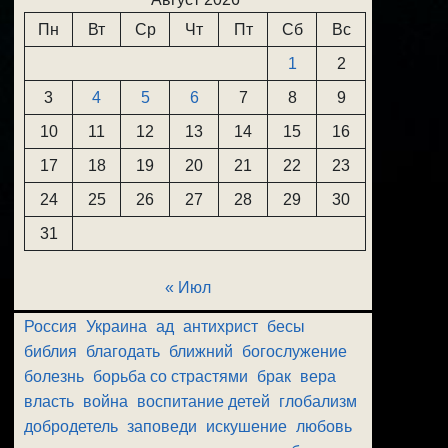
Пн
Вт
Ср
Чт
Пт
Сб
Вс
1
2
3
4
5
6
7
8
9
10
11
12
13
14
15
16
17
18
19
20
21
22
23
24
25
26
27
28
29
30
31
« Июл
Россия
Украина
ад
антихрист
бесы
библия
благодать
ближний
богослужение
болезнь
борьба со страстями
брак
вера
власть
война
воспитание детей
глобализм
добродетель
заповеди
искушение
любовь