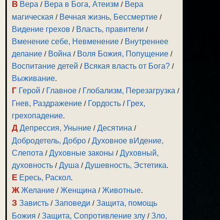
В
Вера
/
Вера в Бога, Атеизм
/
Вера
магическая
/
Вечная жизнь, Бессмертие
/
Видение грехов
/
Власть, правители
/
Вменение себе, Невменение
/
Внутреннее
делание
/
Война
/
Воля Божия, Попущение
/
Воспитание детей
/
Всякая власть от Бога?
/
Выживание
.
Г
Герой
/
Главное
/
Глобализм, Перезагрузка
/
Гнев, Раздражение
/
Гордость
/
Грех,
грехопадение
.
Д
Депрессия, Уныние
/
Десятина
/
Добродетель, Добро
/
Духовное вИдение,
Слепота
/
Духовные законы
/
Духовный,
духовность
/
Душа
/
Душевность, Эстетика
.
Е
Ересь, Раскол
.
Ж
Желание
/
Женщина
/
Животные
.
З
Зависть
/
Заповеди
/
Защита, помощь
Божия
/
Защита, Сопротивление злу
/
Зло,