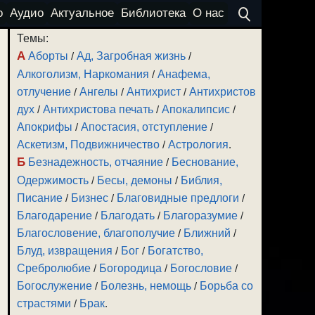
о
Аудио
Актуальное
Библиотека
О нас
Темы:
А
Аборты
/
Ад, Загробная жизнь
/
Алкоголизм, Наркомания
/
Анафема,
отлучение
/
Ангелы
/
Антихрист
/
Антихристов
дух
/
Антихристова печать
/
Апокалипсис
/
Апокрифы
/
Апостасия, отступление
/
Аскетизм, Подвижничество
/
Астрология
.
Б
Безнадежность, отчаяние
/
Беснование,
Одержимость
/
Бесы, демоны
/
Библия,
Писание
/
Бизнес
/
Благовидные предлоги
/
Благодарение
/
Благодать
/
Благоразумие
/
Благословение, благополучие
/
Ближний
/
Блуд, извращения
/
Бог
/
Богатство,
Сребролюбие
/
Богородица
/
Богословие
/
Богослужение
/
Болезнь, немощь
/
Борьба со
страстями
/
Брак
.