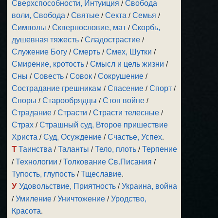
Сверхспособности, Интуиция
/
Свобода
воли, Свобода
/
Святые
/
Секта
/
Семья
/
Символы
/
Сквернословие, мат
/
Скорбь,
душевная тяжесть
/
Сладострастие
/
Служение Богу
/
Смерть
/
Смех, Шутки
/
Смирение, кротость
/
Смысл и цель жизни
/
Сны
/
Совесть
/
Совок
/
Сокрушение
/
Сострадание грешникам
/
Спасение
/
Спорт
/
Споры
/
Старообрядцы
/
Стоп войне
/
Страдание
/
Страсти
/
Страсти телесные
/
Страх
/
Страшный суд, Второе пришествие
Христа
/
Суд, Осуждение
/
Счастье, Успех
.
Т
Таинства
/
Таланты
/
Тело, плоть
/
Терпение
/
Технологии
/
Толкование Св.Писания
/
Тупость, глупость
/
Тщеславие
.
У
Удовольствие, Приятность
/
Украина, война
/
Умиление
/
Уничтожение
/
Уродство,
Красота
.