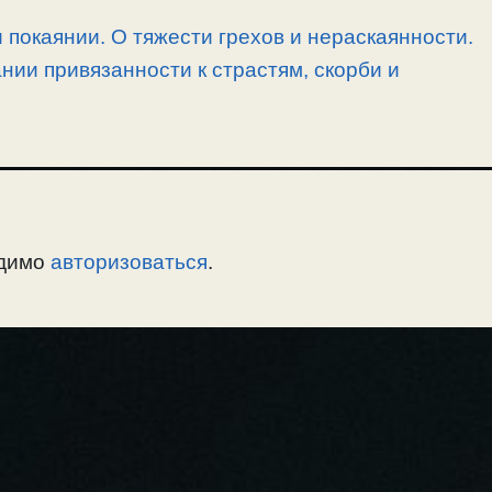
 покаянии. О тяжести грехов и нераскаянности.
ии привязанности к страстям, скорби и
одимо
авторизоваться
.