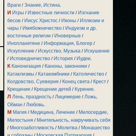
Враги
/
Знание, Истина
.
И
Игры
/
Известные личности
/
Изгнание
бесов
/
Иисус Христос
/
Иконы
/
Иллюзии и
чары
/
Имябожничество
/
Индуизм и др.
восточные религии
/
Иноверные
/
Инопланетяне
/
Информация, Блогер
/
Искупление
/
Искусство, Музыка
/
Искушение
/
Исповедничество
/
История
/
Иудеи
.
К
Канонизация
/
Каноны, законники
/
Катаклизмы
/
Катакомбники
/
Католичество
/
Колдовство, Суеверия
/
Конец света
/
Крест
/
Крещение
/
Крещение детей
/
Курение
.
Л
Лень, праздность
/
Лицемерие
/
Ложь,
Обман
/
Любовь
.
М
Магия
/
Медицина, Лечение
/
Милосердие,
Милостыня
/
Мнительность, накручивать себя
/
Многозаботливость
/
Молитва
/
Монашество
и соблазны
/
Московская Патриархия
/