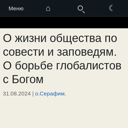
⌂
☾
Меню
Перейти
к
О жизни общества по
содержимому
совести и заповедям.
О борьбе глобалистов
с Богом
31.08.2024
|
о.Серафим.