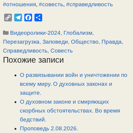
#отношения
,
#совесть
,
#справедливость
C
T
F
О
o
e
a
т
Рубрики
Видеоролики-2024
,
Глобализм,
p
l
c
п
y
e
e
р
Перезагрузка
,
Заповеди
,
Общество
,
Правда,
L
g
b
а
Справедливость
,
Совесть
i
r
o
в
Похожие записи
n
a
o
и
k
m
k
т
О развязывании войн и уничтожении по
ь
всему миру. О духовных законах и
защите.
О духовном законе и смиряющих
скорбных обстоятельствах. Во время
бедствий.
Проповедь 2.08.2026.