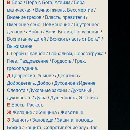
В
Вера
/
Вера в Бога, Атеизм
/
Вера
магическая
/
Вечная жизнь, Бессмертие
/
Видение грехов
/
Власть, правители
/
Вменение себе, Невменение
/
Внутреннее
делание
/
Война
/
Воля Божия, Попущение
/
Воспитание детей
/
Всякая власть от Бога?
/
Выживание
.
Г
Герой
/
Главное
/
Глобализм, Перезагрузка
/
Гнев, Раздражение
/
Гордость
/
Грех,
грехопадение
.
Д
Депрессия, Уныние
/
Десятина
/
Добродетель, Добро
/
Духовное вИдение,
Слепота
/
Духовные законы
/
Духовный,
духовность
/
Душа
/
Душевность, Эстетика
.
Е
Ересь, Раскол
.
Ж
Желание
/
Женщина
/
Животные
.
З
Зависть
/
Заповеди
/
Защита, помощь
Божия
/
Защита, Сопротивление злу
/
Зло,