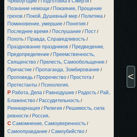
Чревоугодие
/
Подготовка к Смерти
/
Познание немощи
/
Покаяние, Прощение
грехов
/
Покой, Душевный мир
/
Политика
/
Поминовение, умершие
/
Понятия
/
Последнее время
/
Послушание
/
Пост
/
Похоть
/
Правда, Справедливость
/
Празднование праздников
/
Предведение,
Предопределение
/
Преемственность,
Священство
/
Прелесть, Самообольщение
/
Причастие
/
Пропаганда, Зомбирование
/
<
Проповедь
/
Пророчество
/
Простота
/
Протестанты
/
Психология
.
Р
Работа, Дела
/
Равнодушие
/
Радость
/
Рай,
Блаженство
/
Рассудительность
/
Реинкарнация
/
Религия
/
Решимость, сила
ревности
/
Россия
.
С
Самомнение, Самоуверенность
/
Самооправдание
/
Самоубийство
/