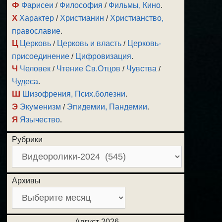
Ф
Фарисеи
/
Философия
/
Фильмы, Кино
.
Х
Характер
/
Христианин
/
Христианство,
православие
.
Ц
Церковь
/
Церковь и власть
/
Церковь-
присоединение
/
Цифровизация
.
Ч
Человек
/
Чтение Св.Отцов
/
Чувства
/
Чудеса
.
Ш
Шизофрения, Псих.болезни
.
Э
Экуменизм
/
Эпидемии, Пандемии
.
Я
Язычество
.
Рубрики
Архивы
Август 2026