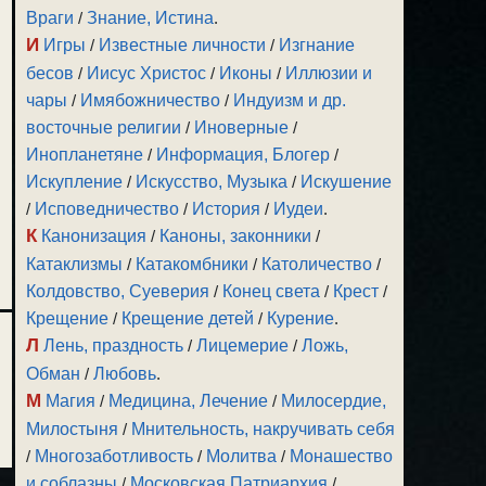
Враги
/
Знание, Истина
.
И
Игры
/
Известные личности
/
Изгнание
бесов
/
Иисус Христос
/
Иконы
/
Иллюзии и
чары
/
Имябожничество
/
Индуизм и др.
восточные религии
/
Иноверные
/
Инопланетяне
/
Информация, Блогер
/
Искупление
/
Искусство, Музыка
/
Искушение
/
Исповедничество
/
История
/
Иудеи
.
К
Канонизация
/
Каноны, законники
/
Катаклизмы
/
Катакомбники
/
Католичество
/
Колдовство, Суеверия
/
Конец света
/
Крест
/
Крещение
/
Крещение детей
/
Курение
.
Л
Лень, праздность
/
Лицемерие
/
Ложь,
Обман
/
Любовь
.
М
Магия
/
Медицина, Лечение
/
Милосердие,
Милостыня
/
Мнительность, накручивать себя
/
Многозаботливость
/
Молитва
/
Монашество
и соблазны
/
Московская Патриархия
/