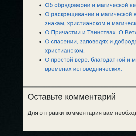
Об обрядоверии и магической ве
i
r
o
в
n
О раскрещивании и магической в
a
o
и
k
m
k
т
знакам, христианском и магичес
ь
О Причастии и Таинствах. О Вет
О спасении, заповедях и доброд
христианском.
О простой вере, благодатной и м
временах исповеднических.
Оставьте комментарий
Для отправки комментария вам необх