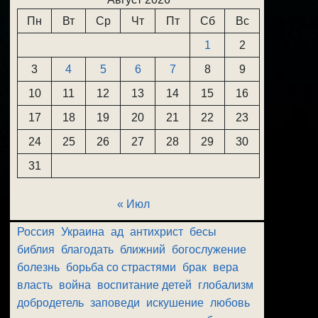
Пн
Вт
Ср
Чт
Пт
Сб
Вс
1
2
3
4
5
6
7
8
9
10
11
12
13
14
15
16
17
18
19
20
21
22
23
24
25
26
27
28
29
30
31
« Июл
Россия
Украина
ад
антихрист
бесы
библия
благодать
ближний
богослужение
болезнь
борьба со страстями
брак
вера
власть
война
воспитание детей
глобализм
добродетель
заповеди
искушение
любовь