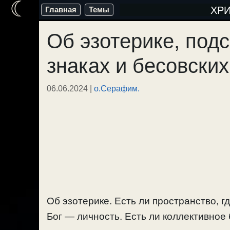
☾
Перейти
ХР
Главная
Темы
к
Об эзотерике, под
содержимому
знаках и бесовски
06.06.2024
|
о.Серафим.
Об эзотерике. Есть ли пространство, г
Бог — личность. Есть ли коллективно