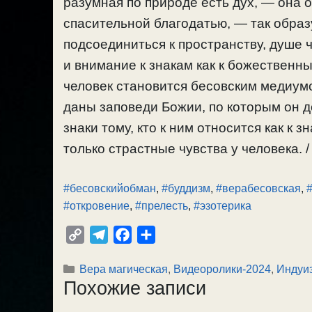
разумная по природе есть дух, — она 
спасительной благодатью, — так обра
подсоединиться к пространству, душе 
и внимание к знакам как к божественн
человек становится бесовским медиумо
даны заповеди Божии, по которым он д
знаки тому, кто к ним относится как к 
только страстные чувства у человека. /
#бесовскийобман
,
#буддизм
,
#верабесовская
,
#откровение
,
#прелесть
,
#эзотерика
C
T
F
О
o
e
a
т
Рубрики
Вера магическая
,
Видеоролики-2024
,
Индуиз
p
l
c
п
Похожие записи
y
e
e
р
L
g
b
а