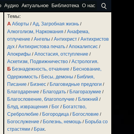
о
Аудио
Актуальное
Библиотека
О нас
Темы:
А
Аборты
/
Ад, Загробная жизнь
/
Алкоголизм, Наркомания
/
Анафема,
отлучение
/
Ангелы
/
Антихрист
/
Антихристов
дух
/
Антихристова печать
/
Апокалипсис
/
Апокрифы
/
Апостасия, отступление
/
Аскетизм, Подвижничество
/
Астрология
.
Б
Безнадежность, отчаяние
/
Беснование,
Одержимость
/
Бесы, демоны
/
Библия,
Писание
/
Бизнес
/
Благовидные предлоги
/
Благодарение
/
Благодать
/
Благоразумие
/
Благословение, благополучие
/
Ближний
/
Блуд, извращения
/
Бог
/
Богатство,
Сребролюбие
/
Богородица
/
Богословие
/
Богослужение
/
Болезнь, немощь
/
Борьба со
страстями
/
Брак
.