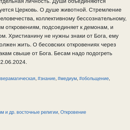
отдельная личность. Души объединяются
зуется Церковь. О душе животной. Стремление
человечества, коллективному бессознательному,
ым откровениям, подсоединяет к демонам, и
м. Христианину не нужны знаки от Бога, ему
олжен жить. О бесовских откровениях через
знакам свыше от Бога. Бесам надо подогреть
 2.06.2024.
#верамагическая
,
#знание
,
#медиум
,
#обольщение
,
м и др. восточные религии
,
Откровение