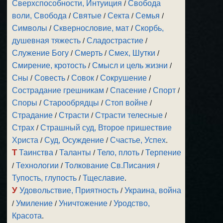
Сверхспособности, Интуиция
/
Свобода
воли, Свобода
/
Святые
/
Секта
/
Семья
/
Символы
/
Сквернословие, мат
/
Скорбь,
душевная тяжесть
/
Сладострастие
/
Служение Богу
/
Смерть
/
Смех, Шутки
/
Смирение, кротость
/
Смысл и цель жизни
/
Сны
/
Совесть
/
Совок
/
Сокрушение
/
Сострадание грешникам
/
Спасение
/
Спорт
/
Споры
/
Старообрядцы
/
Стоп войне
/
Страдание
/
Страсти
/
Страсти телесные
/
Страх
/
Страшный суд, Второе пришествие
Христа
/
Суд, Осуждение
/
Счастье, Успех
.
Т
Таинства
/
Таланты
/
Тело, плоть
/
Терпение
/
Технологии
/
Толкование Св.Писания
/
Тупость, глупость
/
Тщеславие
.
У
Удовольствие, Приятность
/
Украина, война
/
Умиление
/
Уничтожение
/
Уродство,
Красота
.