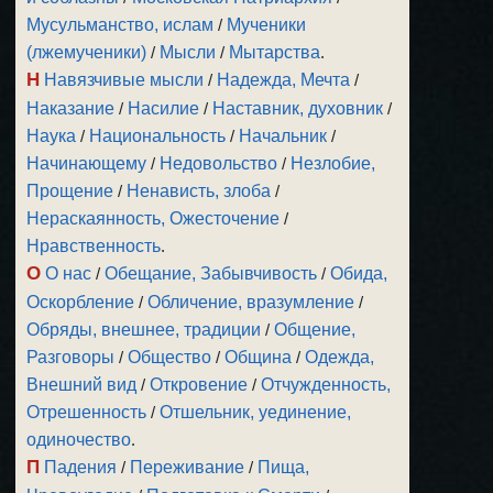
Мусульманство, ислам
/
Мученики
(лжемученики)
/
Мысли
/
Мытарства
.
Н
Навязчивые мысли
/
Надежда, Мечта
/
Наказание
/
Насилие
/
Наставник, духовник
/
Наука
/
Национальность
/
Начальник
/
Начинающему
/
Недовольство
/
Незлобие,
Прощение
/
Ненависть, злоба
/
Нераскаянность, Ожесточение
/
Нравственность
.
О
О нас
/
Обещание, Забывчивость
/
Обида,
Оскорбление
/
Обличение, вразумление
/
Обряды, внешнее, традиции
/
Общение,
Разговоры
/
Общество
/
Община
/
Одежда,
Внешний вид
/
Откровение
/
Отчужденность,
Отрешенность
/
Отшельник, уединение,
одиночество
.
П
Падения
/
Переживание
/
Пища,