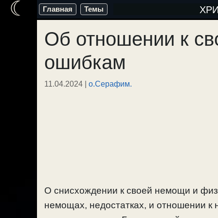
☾
Перейти
ХР
Главная
Темы
к
Об отношении к с
содержимому
ошибкам
11.04.2024
|
о.Серафим.
О снисхождении к своей немощи и физ
немощах, недостатках, и отношении к 