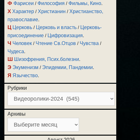
Ф
Фарисеи
/
Философия
/
Фильмы, Кино
.
Х
Характер
/
Христианин
/
Христианство,
православие
.
Ц
Церковь
/
Церковь и власть
/
Церковь-
присоединение
/
Цифровизация
.
Ч
Человек
/
Чтение Св.Отцов
/
Чувства
/
Чудеса
.
Ш
Шизофрения, Псих.болезни
.
Э
Экуменизм
/
Эпидемии, Пандемии
.
Я
Язычество
.
Рубрики
Архивы
Август 2026