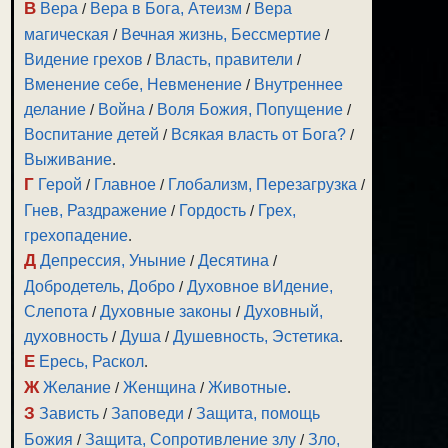
В
Вера
/
Вера в Бога, Атеизм
/
Вера
магическая
/
Вечная жизнь, Бессмертие
/
Видение грехов
/
Власть, правители
/
Вменение себе, Невменение
/
Внутреннее
делание
/
Война
/
Воля Божия, Попущение
/
Воспитание детей
/
Всякая власть от Бога?
/
Выживание
.
Г
Герой
/
Главное
/
Глобализм, Перезагрузка
/
Гнев, Раздражение
/
Гордость
/
Грех,
грехопадение
.
Д
Депрессия, Уныние
/
Десятина
/
Добродетель, Добро
/
Духовное вИдение,
Слепота
/
Духовные законы
/
Духовный,
духовность
/
Душа
/
Душевность, Эстетика
.
Е
Ересь, Раскол
.
Ж
Желание
/
Женщина
/
Животные
.
З
Зависть
/
Заповеди
/
Защита, помощь
Божия
/
Защита, Сопротивление злу
/
Зло,