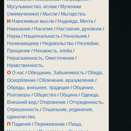
Мусульманство, ислам
/
Мученики
(лжемученики)
/
Мысли
/
Мытарства
.
Н
Навязчивые мысли
/
Надежда, Мечта
/
Наказание
/
Насилие
/
Наставник, духовник
/
Наука
/
Национальность
/
Начальник
/
Начинающему
/
Недовольство
/
Незлобие,
Прощение
/
Ненависть, злоба
/
Нераскаянность, Ожесточение
/
Нравственность
.
О
О нас
/
Обещание, Забывчивость
/
Обида,
Оскорбление
/
Обличение, вразумление
/
Обряды, внешнее, традиции
/
Общение,
Разговоры
/
Общество
/
Община
/
Одежда,
Внешний вид
/
Откровение
/
Отчужденность,
Отрешенность
/
Отшельник, уединение,
одиночество
.
П
Падения
/
Переживание
/
Пища,