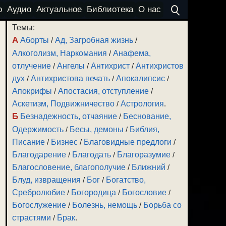
о
Аудио
Актуальное
Библиотека
О нас
Темы:
А
Аборты
/
Ад, Загробная жизнь
/
Алкоголизм, Наркомания
/
Анафема,
отлучение
/
Ангелы
/
Антихрист
/
Антихристов
дух
/
Антихристова печать
/
Апокалипсис
/
Апокрифы
/
Апостасия, отступление
/
Аскетизм, Подвижничество
/
Астрология
.
Б
Безнадежность, отчаяние
/
Беснование,
Одержимость
/
Бесы, демоны
/
Библия,
Писание
/
Бизнес
/
Благовидные предлоги
/
Благодарение
/
Благодать
/
Благоразумие
/
Благословение, благополучие
/
Ближний
/
Блуд, извращения
/
Бог
/
Богатство,
Сребролюбие
/
Богородица
/
Богословие
/
Богослужение
/
Болезнь, немощь
/
Борьба со
страстями
/
Брак
.