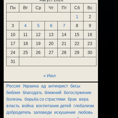
Пн
Вт
Ср
Чт
Пт
Сб
Вс
1
2
3
4
5
6
7
8
9
10
11
12
13
14
15
16
17
18
19
20
21
22
23
24
25
26
27
28
29
30
31
« Июл
Россия
Украина
ад
антихрист
бесы
библия
благодать
ближний
богослужение
болезнь
борьба со страстями
брак
вера
власть
война
воспитание детей
глобализм
добродетель
заповеди
искушение
любовь