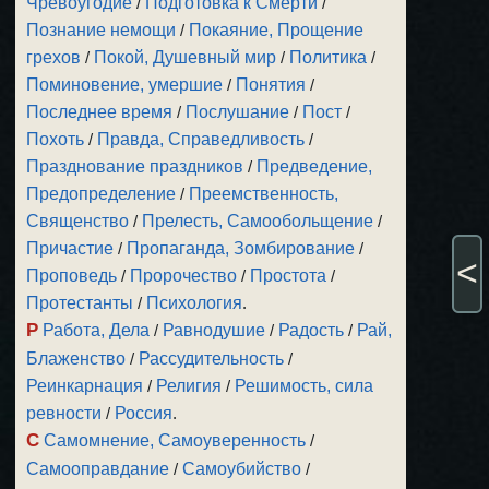
Чревоугодие
/
Подготовка к Смерти
/
Познание немощи
/
Покаяние, Прощение
грехов
/
Покой, Душевный мир
/
Политика
/
Поминовение, умершие
/
Понятия
/
Последнее время
/
Послушание
/
Пост
/
Похоть
/
Правда, Справедливость
/
Празднование праздников
/
Предведение,
Предопределение
/
Преемственность,
Священство
/
Прелесть, Самообольщение
/
Причастие
/
Пропаганда, Зомбирование
/
<
Проповедь
/
Пророчество
/
Простота
/
Протестанты
/
Психология
.
Р
Работа, Дела
/
Равнодушие
/
Радость
/
Рай,
Блаженство
/
Рассудительность
/
Реинкарнация
/
Религия
/
Решимость, сила
ревности
/
Россия
.
С
Самомнение, Самоуверенность
/
Самооправдание
/
Самоубийство
/