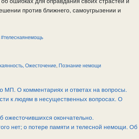
 об ошибках для оправдания своих страстей и
решении против ближнего, самоугрызении и
,
#телеснаянемощь
каянность, Ожесточение
,
Познание немощи
 о МП. О комментариях и ответах на вопросы.
сти к людям в несущественных вопросах. О
об ожесточившихся окончательно.
угого нет; о потере памяти и телесной немощи. Об