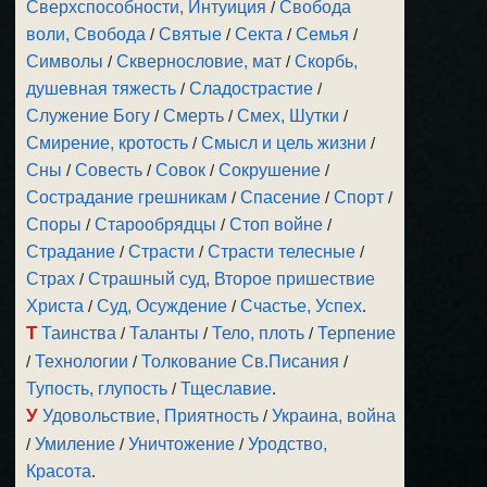
Сверхспособности, Интуиция
/
Свобода
воли, Свобода
/
Святые
/
Секта
/
Семья
/
Символы
/
Сквернословие, мат
/
Скорбь,
душевная тяжесть
/
Сладострастие
/
Служение Богу
/
Смерть
/
Смех, Шутки
/
Смирение, кротость
/
Смысл и цель жизни
/
Сны
/
Совесть
/
Совок
/
Сокрушение
/
Сострадание грешникам
/
Спасение
/
Спорт
/
Споры
/
Старообрядцы
/
Стоп войне
/
Страдание
/
Страсти
/
Страсти телесные
/
Страх
/
Страшный суд, Второе пришествие
Христа
/
Суд, Осуждение
/
Счастье, Успех
.
Т
Таинства
/
Таланты
/
Тело, плоть
/
Терпение
/
Технологии
/
Толкование Св.Писания
/
Тупость, глупость
/
Тщеславие
.
У
Удовольствие, Приятность
/
Украина, война
/
Умиление
/
Уничтожение
/
Уродство,
Красота
.