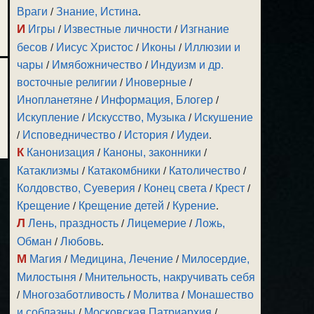
Враги
/
Знание, Истина
.
И
Игры
/
Известные личности
/
Изгнание
бесов
/
Иисус Христос
/
Иконы
/
Иллюзии и
чары
/
Имябожничество
/
Индуизм и др.
восточные религии
/
Иноверные
/
Инопланетяне
/
Информация, Блогер
/
Искупление
/
Искусство, Музыка
/
Искушение
/
Исповедничество
/
История
/
Иудеи
.
К
Канонизация
/
Каноны, законники
/
Катаклизмы
/
Катакомбники
/
Католичество
/
Колдовство, Суеверия
/
Конец света
/
Крест
/
Крещение
/
Крещение детей
/
Курение
.
Л
Лень, праздность
/
Лицемерие
/
Ложь,
Обман
/
Любовь
.
М
Магия
/
Медицина, Лечение
/
Милосердие,
Милостыня
/
Мнительность, накручивать себя
/
Многозаботливость
/
Молитва
/
Монашество
и соблазны
/
Московская Патриархия
/