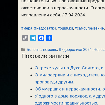
незначительных. Благовидный предлог
ожесточении в нераскаянности. О сог
исправлении себя. / 7.04.2024.
#мера
,
#недостатки
,
#ошибки
,
#самоугрызение
C
T
F
О
o
e
a
т
Рубрики
Болезнь, немощь
,
Видеоролики-2024
,
Нерас
p
l
c
п
Похожие записи
y
e
e
р
L
g
b
а
О грехе хулы на Духа Святого, и
i
r
o
в
n
О милосердии и снисходительно
a
o
и
k
m
k
т
проповеди другим.
ь
Об умерших и нераскаянности, 
У одного в доме порядок, а у др
одержимости правильностью.