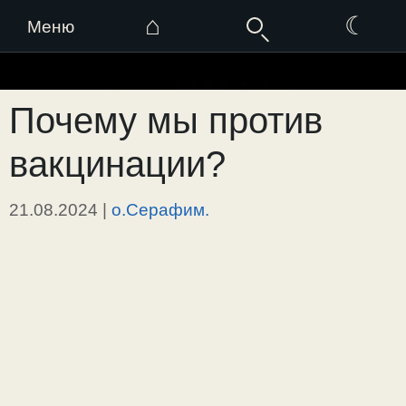
⌂
☾
Меню
Перейти
к
Почему мы против
содержимому
вакцинации?
21.08.2024
|
о.Серафим.