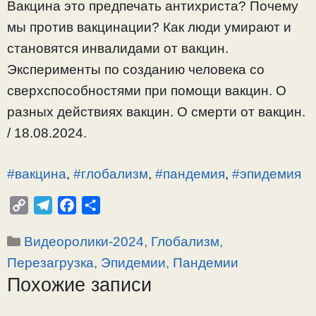
Вакцина это предпечать антихриста? Почему
мы против вакцинации? Как люди умирают и
становятся инвалидами от вакцин.
Эксперименты по созданию человека со
сверхспособностями при помощи вакцин. О
разных действиях вакцин. О смерти от вакцин.
/ 18.08.2024.
#вакцина
,
#глобализм
,
#пандемия
,
#эпидемия
C
T
F
О
o
e
a
т
Рубрики
Видеоролики-2024
,
Глобализм,
p
l
c
п
y
e
e
р
Перезагрузка
,
Эпидемии, Пандемии
L
g
b
а
Похожие записи
i
r
o
в
n
a
o
и