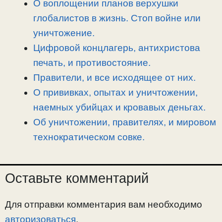
О воплощении планов верхушки
k
m
k
т
глобалистов в жизнь. Стоп войне или
ь
уничтожение.
Цифровой концлагерь, антихристова
печать, и противостояние.
Правители, и все исходящее от них.
О прививках, опытах и уничтожении,
наемных убийцах и кровавых деньгах.
Об уничтожении, правителях, и мировом
технократическом совке.
Оставьте комментарий
Для отправки комментария вам необходимо
авторизоваться
.