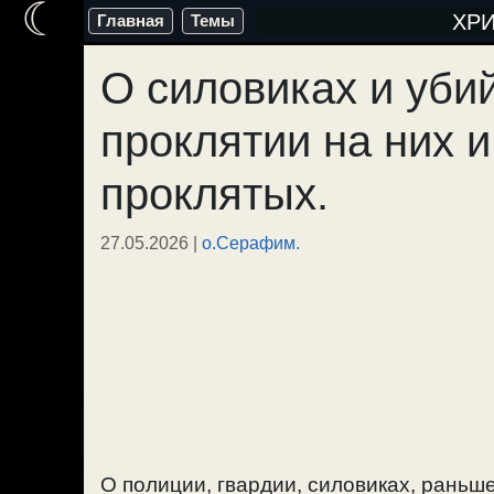
☾
Перейти
ХР
Главная
Темы
к
О силовиках и уби
содержимому
проклятии на них 
проклятых.
27.05.2026
|
о.Серафим.
О полиции, гвардии, силовиках, раньш