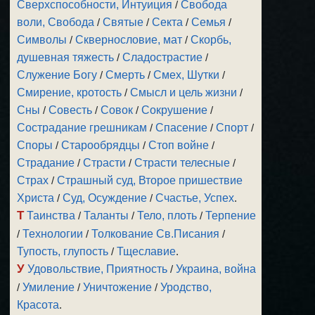
Сверхспособности, Интуиция
/
Свобода
воли, Свобода
/
Святые
/
Секта
/
Семья
/
Символы
/
Сквернословие, мат
/
Скорбь,
душевная тяжесть
/
Сладострастие
/
Служение Богу
/
Смерть
/
Смех, Шутки
/
Смирение, кротость
/
Смысл и цель жизни
/
Сны
/
Совесть
/
Совок
/
Сокрушение
/
Сострадание грешникам
/
Спасение
/
Спорт
/
Споры
/
Старообрядцы
/
Стоп войне
/
Страдание
/
Страсти
/
Страсти телесные
/
Страх
/
Страшный суд, Второе пришествие
Христа
/
Суд, Осуждение
/
Счастье, Успех
.
Т
Таинства
/
Таланты
/
Тело, плоть
/
Терпение
/
Технологии
/
Толкование Св.Писания
/
Тупость, глупость
/
Тщеславие
.
У
Удовольствие, Приятность
/
Украина, война
/
Умиление
/
Уничтожение
/
Уродство,
Красота
.