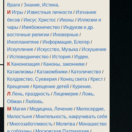
Враги
/
Знание, Истина
.
И
Игры
/
Известные личности
/
Изгнание
бесов
/
Иисус Христос
/
Иконы
/
Иллюзии и
чары
/
Имябожничество
/
Индуизм и др.
восточные религии
/
Иноверные
/
Инопланетяне
/
Информация, Блогер
/
Искупление
/
Искусство, Музыка
/
Искушение
/
Исповедничество
/
История
/
Иудеи
.
К
Канонизация
/
Каноны, законники
/
Катаклизмы
/
Катакомбники
/
Католичество
/
Колдовство, Суеверия
/
Конец света
/
Крест
/
Крещение
/
Крещение детей
/
Курение
.
Л
Лень, праздность
/
Лицемерие
/
Ложь,
Обман
/
Любовь
.
М
Магия
/
Медицина, Лечение
/
Милосердие,
Милостыня
/
Мнительность, накручивать себя
/
Многозаботливость
/
Молитва
/
Монашество
и соблазны
/
Московская Патриархия
/