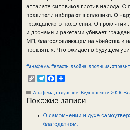
аппарате силовиков против народа. О 
правители набирают в силовики. О на
гражданского населения. О проклятии 
и дронами и ракетами убивает гражда
МП, благословляющем на убийства и н
проклятых. Что ожидает в будущем убий
#анафема
,
#власть
,
#война
,
#полиция
,
#правит
C
T
F
О
o
e
a
т
Рубрики
Анафема, отлучение
,
Видеоролики-2026
,
Вл
p
l
c
п
Похожие записи
y
e
e
р
L
g
b
а
О самомнении и духе самоутвер
i
r
o
в
n
благодатном.
a
o
и