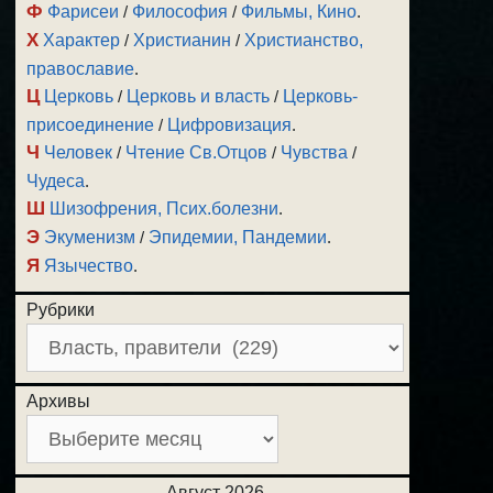
Ф
Фарисеи
/
Философия
/
Фильмы, Кино
.
Х
Характер
/
Христианин
/
Христианство,
православие
.
Ц
Церковь
/
Церковь и власть
/
Церковь-
присоединение
/
Цифровизация
.
Ч
Человек
/
Чтение Св.Отцов
/
Чувства
/
Чудеса
.
Ш
Шизофрения, Псих.болезни
.
Э
Экуменизм
/
Эпидемии, Пандемии
.
Я
Язычество
.
Рубрики
Архивы
Август 2026