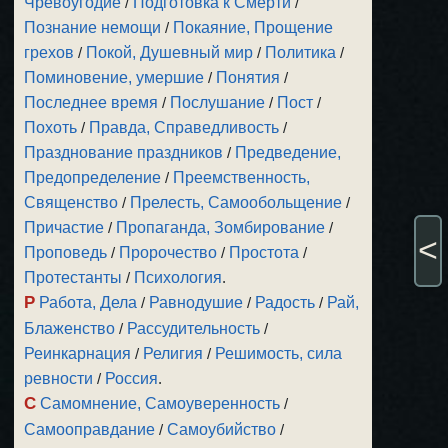
Чревоугодие
/
Подготовка к Смерти
/
Познание немощи
/
Покаяние, Прощение
грехов
/
Покой, Душевный мир
/
Политика
/
Поминовение, умершие
/
Понятия
/
Последнее время
/
Послушание
/
Пост
/
Похоть
/
Правда, Справедливость
/
Празднование праздников
/
Предведение,
Предопределение
/
Преемственность,
Священство
/
Прелесть, Самообольщение
/
Причастие
/
Пропаганда, Зомбирование
/
<
Проповедь
/
Пророчество
/
Простота
/
Протестанты
/
Психология
.
Р
Работа, Дела
/
Равнодушие
/
Радость
/
Рай,
Блаженство
/
Рассудительность
/
Реинкарнация
/
Религия
/
Решимость, сила
ревности
/
Россия
.
С
Самомнение, Самоуверенность
/
Самооправдание
/
Самоубийство
/