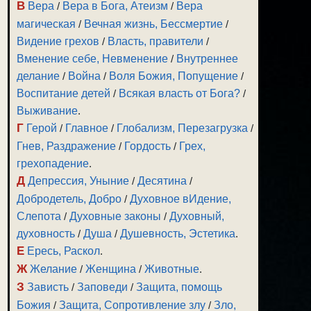
В
Вера
/
Вера в Бога, Атеизм
/
Вера
магическая
/
Вечная жизнь, Бессмертие
/
Видение грехов
/
Власть, правители
/
Вменение себе, Невменение
/
Внутреннее
делание
/
Война
/
Воля Божия, Попущение
/
Воспитание детей
/
Всякая власть от Бога?
/
Выживание
.
Г
Герой
/
Главное
/
Глобализм, Перезагрузка
/
Гнев, Раздражение
/
Гордость
/
Грех,
грехопадение
.
Д
Депрессия, Уныние
/
Десятина
/
Добродетель, Добро
/
Духовное вИдение,
Слепота
/
Духовные законы
/
Духовный,
духовность
/
Душа
/
Душевность, Эстетика
.
Е
Ересь, Раскол
.
Ж
Желание
/
Женщина
/
Животные
.
З
Зависть
/
Заповеди
/
Защита, помощь
Божия
/
Защита, Сопротивление злу
/
Зло,