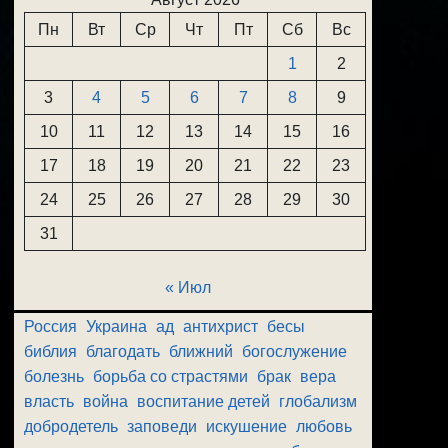
Пн
Вт
Ср
Чт
Пт
Сб
Вс
1
2
3
4
5
6
7
8
9
10
11
12
13
14
15
16
17
18
19
20
21
22
23
24
25
26
27
28
29
30
31
« Июл
Россия
Украина
ад
антихрист
бесы
библия
благодать
ближний
богослужение
болезнь
борьба со страстями
брак
вера
власть
война
воспитание детей
глобализм
добродетель
заповеди
искушение
любовь