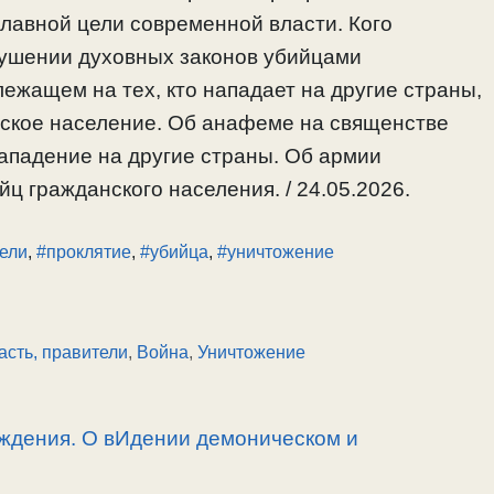
главной цели современной власти. Кого
рушении духовных законов убийцами
лежащем на тех, кто нападает на другие страны,
нское население. Об анафеме на священстве
ападение на другие страны. Об армии
ц гражданского населения. / 24.05.2026.
ели
,
#проклятие
,
#убийца
,
#уничтожение
асть, правители
,
Война
,
Уничтожение
ждения. О вИдении демоническом и