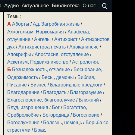
о
Аудио
Актуальное
Библиотека
О нас
Темы:
А
Аборты
/
Ад, Загробная жизнь
/
Алкоголизм, Наркомания
/
Анафема,
отлучение
/
Ангелы
/
Антихрист
/
Антихристов
дух
/
Антихристова печать
/
Апокалипсис
/
Апокрифы
/
Апостасия, отступление
/
Аскетизм, Подвижничество
/
Астрология
.
Б
Безнадежность, отчаяние
/
Беснование,
Одержимость
/
Бесы, демоны
/
Библия,
Писание
/
Бизнес
/
Благовидные предлоги
/
Благодарение
/
Благодать
/
Благоразумие
/
Благословение, благополучие
/
Ближний
/
Блуд, извращения
/
Бог
/
Богатство,
Сребролюбие
/
Богородица
/
Богословие
/
Богослужение
/
Болезнь, немощь
/
Борьба со
страстями
/
Брак
.