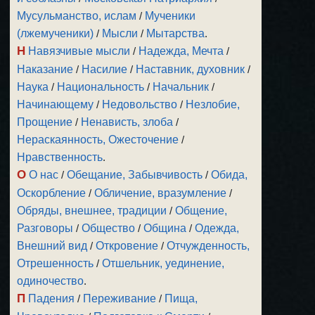
Мусульманство, ислам
/
Мученики
(лжемученики)
/
Мысли
/
Мытарства
.
Н
Навязчивые мысли
/
Надежда, Мечта
/
Наказание
/
Насилие
/
Наставник, духовник
/
Наука
/
Национальность
/
Начальник
/
Начинающему
/
Недовольство
/
Незлобие,
Прощение
/
Ненависть, злоба
/
Нераскаянность, Ожесточение
/
Нравственность
.
О
О нас
/
Обещание, Забывчивость
/
Обида,
Оскорбление
/
Обличение, вразумление
/
Обряды, внешнее, традиции
/
Общение,
Разговоры
/
Общество
/
Община
/
Одежда,
Внешний вид
/
Откровение
/
Отчужденность,
Отрешенность
/
Отшельник, уединение,
одиночество
.
П
Падения
/
Переживание
/
Пища,