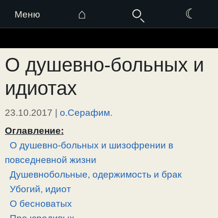
⌂
☾
Меню
Перейти
к
О душевно-больных и
содержимому
идиотах
23.10.2017
|
о.Серафим.
Оглавление:
О душевно-больных и шизофрении в
повседневной жизни
Душевнобольные, одержимость и брак
Убогий, идиот
О бесноватых