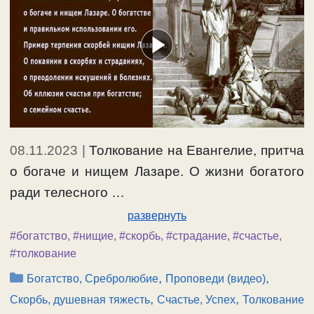
08.11.2023
|
Толкование на Евангелие, притча
о богаче и нищем Лазаре. О жизни богатого
ради телесного …
развернуть
#богатство
,
#нищие
,
#скорбь
,
#страдание
,
#счастье
,
#толкование
Рубрики
,
,
Богатство, Сребролюбие
Проповеди (видео)
,
,
Скорбь, душевная тяжесть
Счастье, Успех
Толкование