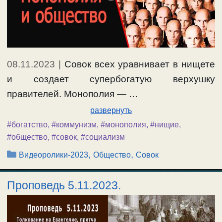
08.11.2023
|
Совок всех уравнивает в нищете
и создает супербогатую верхушку
правителей. Монополия — …
развернуть
#богатство
,
#коммунизм
,
#монополия
,
#нищие
,
#общество
,
#совок
,
#социализм
Рубрики
,
,
Видеоролики-2023
Общество
Совок
Проповедь 5.11.2023.