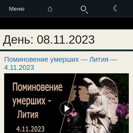
⌂
☾
Меню
Перейти
к
День:
08.11.2023
содержимому
Поминовение умерших — Лития —
4.11.2023