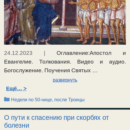
24.12.2023
|
Оглавление:Апостол и
Евангелие. Толкования. Видео и аудио.
Богослужение. Поучения Святых …
развернуть
Ещё…
Рубрики
Недели по 50-нице, после Троицы
О пути к спасению при скорбях от
болезни