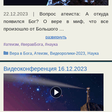
22.12.2023
|
Вопрос атеиста: А откуда
появился Бог? О вере в миф, что все
произошло от Большого …
развернуть
#атеизм
,
#веравБога
,
#наука
Рубрики
,
,
Вера в Бога, Атеизм
Видеоролики-2023
Наука
Видеоконференция 16.12.2023