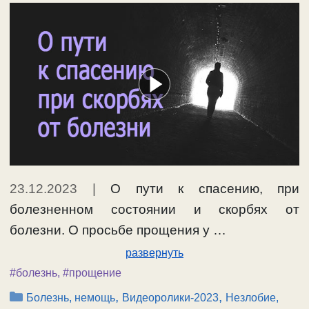
23.12.2023
|
О пути к спасению, при
болезненном состоянии и скорбях от
болезни. О просьбе прощения у …
развернуть
#болезнь
,
#прощение
Рубрики
,
,
Болезнь, немощь
Видеоролики-2023
Незлобие,