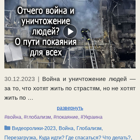
30.12.2023
|
Война и уничтожение людей —
за то, что хотят жить по страстям, но не хотят
жить по …
развернуть
#война
,
#глобализм
,
#покаяние
,
#Украина
Рубрики
,
,
Видеоролики-2023
Война
Глобализм,
,
,
Перезагрузка
Куда идти? Где спасаться? Что делать?