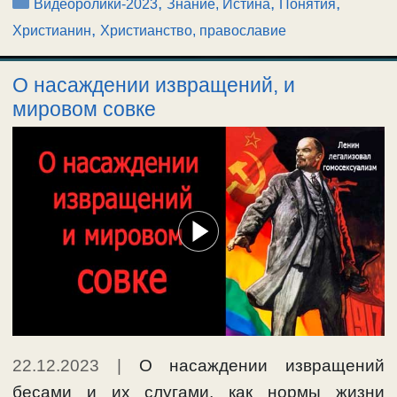
Рубрики
,
,
,
Видеоролики-2023
Знание, Истина
Понятия
,
Христианин
Христианство, православие
О насаждении извращений, и
мировом совке
22.12.2023
|
О насаждении извращений
бесами и их слугами, как нормы жизни