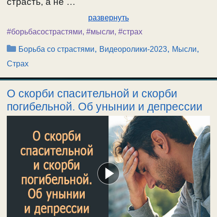
страсть, а не …
развернуть
#борьбасострастями
,
#мысли
,
#страх
Рубрики
,
,
,
Борьба со страстями
Видеоролики-2023
Мысли
Страх
О скорби спасительной и скорби
погибельной. Об унынии и депрессии