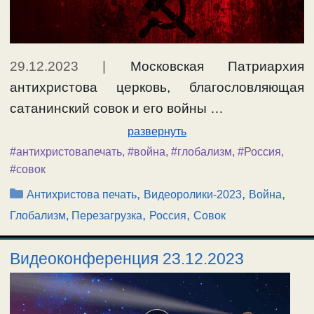
29.12.2023
|
Московская Патриархия
антихристова церковь, благословляющая
сатанинский совок и его войны …
развернуть
#антихристовапечать
,
#война
,
#глобализм
,
#Россия
,
#совок
Рубрики
,
,
,
Антихристова печать
Видеоролики-2023
Война
,
,
Глобализм, Перезагрузка
Россия
Совок
Видеоконференция 23.12.2023