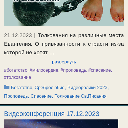
21.12.2023
|
Толкования на различные места
Евангелия. О привязанности к страсти из-за
которой не хотят …
развернуть
#богатство
,
#милосердие
,
#проповедь
,
#спасение
,
#толкование
Рубрики
,
,
Богатство, Сребролюбие
Видеоролики-2023
,
,
Проповедь
Спасение
Толкование Св.Писания
Видеоконференция 17.12.2023