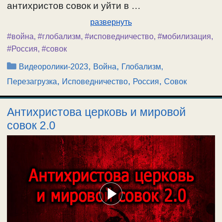
антихристов совок и уйти в …
развернуть
#война
,
#глобализм
,
#исповедничество
,
#мобилизация
,
#Россия
,
#совок
Рубрики
,
,
Видеоролики-2023
Война
Глобализм,
,
,
,
Перезагрузка
Исповедничество
Россия
Совок
Антихристова церковь и мировой
совок 2.0