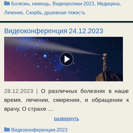
Рубрики
,
,
Болезнь, немощь
Видеоролики-2023
Медицина,
,
Лечение
Скорбь, душевная тяжесть
Видеоконференция 24.12.2023
28.12.2023
|
О различных болезнях в наше
время, лечении, смирении, и обращении к
врачу. О страхе …
развернуть
Рубрики
Видеоконференции-2023