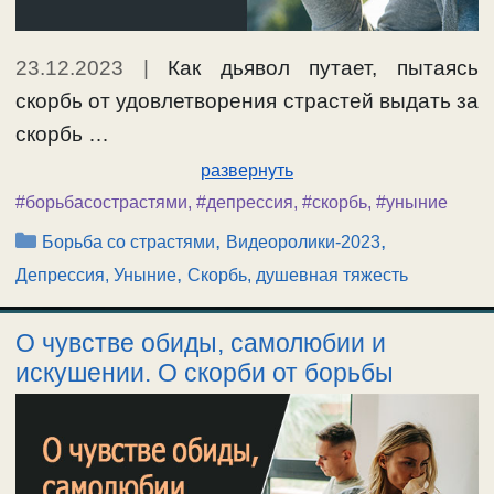
23.12.2023
|
Как дьявол путает, пытаясь
скорбь от удовлетворения страстей выдать за
скорбь …
развернуть
#борьбасострастями
,
#депрессия
,
#скорбь
,
#уныние
Рубрики
,
,
Борьба со страстями
Видеоролики-2023
,
Депрессия, Уныние
Скорбь, душевная тяжесть
О чувстве обиды, самолюбии и
искушении. О скорби от борьбы