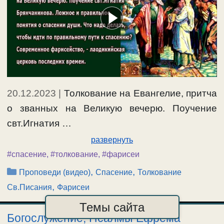
20.12.2023
|
Толкование на Евангелие, притча
о званных на Великую вечерю. Поучение
свт.Игнатия …
развернуть
#спасение
,
#толкование
,
#фарисеи
Рубрики
,
,
Проповеди (видео)
Спасение
Толкование
,
Св.Писания
Фарисеи
Темы сайта
Богослужение, Псалмы Ефрема