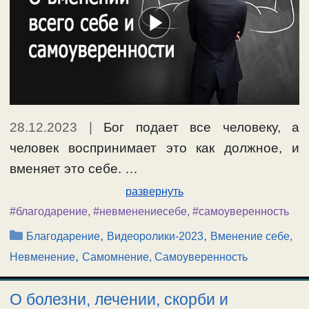
28.12.2023
|
Бог подает все человеку, а
человек воспринимает это как должное, и
вменяет это себе. …
развернуть
#благодарение
,
#невменениесебе
,
#самоуверенность
Рубрики
,
,
Благодарение
Видеоролики-2023
Вменение себе,
,
Невменение
Самомнение, Самоуверенность
О болезни, лечении, скорби и