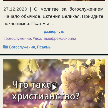
27.12.2023
|
О молитве за богослужением.
Начало обычное. Ектения Великая. Приидите,
поклонимся. Псалмы …
развернуть
#богослужение
,
#псалмыефремасирина
Рубрики
Богослужения, Псалмы