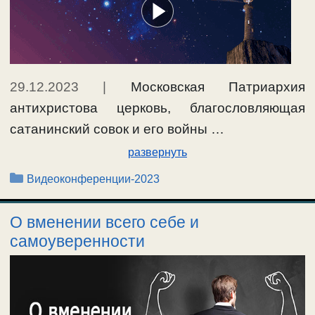
29.12.2023
|
Московская Патриархия
антихристова церковь, благословляющая
сатанинский совок и его войны …
развернуть
Рубрики
Видеоконференции-2023
О вменении всего себе и
самоуверенности