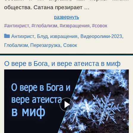
общества. Сатана презирает …
развернуть
#антихрист
,
#глобализм
,
#извращения
,
#совок
Рубрики
,
,
,
Антихрист
Блуд, извращения
Видеоролики-2023
,
Глобализм, Перезагрузка
Совок
О вере в Бога, и вере атеиста в миф