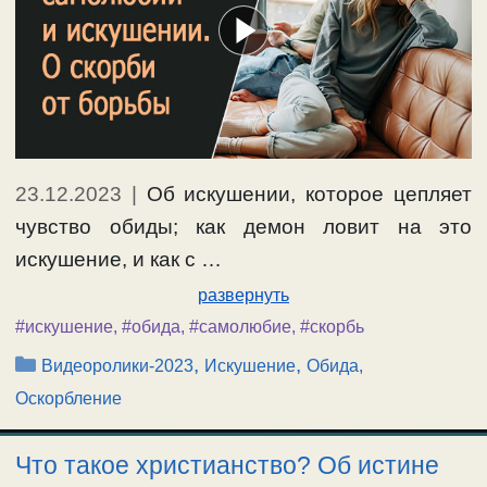
23.12.2023
|
Об искушении, которое цепляет
чувство обиды; как демон ловит на это
искушение, и как с …
развернуть
#искушение
,
#обида
,
#самолюбие
,
#скорбь
Рубрики
,
,
Видеоролики-2023
Искушение
Обида,
Оскорбление
Что такое христианство? Об истине