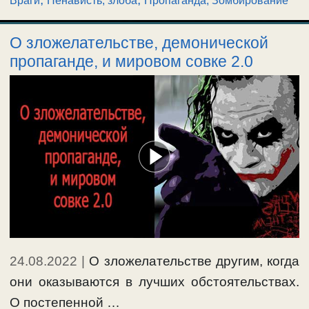
Враги
Ненависть, злоба
Пропаганда, Зомбирование
О зложелательстве, демонической
пропаганде, и мировом совке 2.0
24.08.2022
|
О зложелательстве другим, когда
они оказываются в лучших обстоятельствах.
О постепенной …