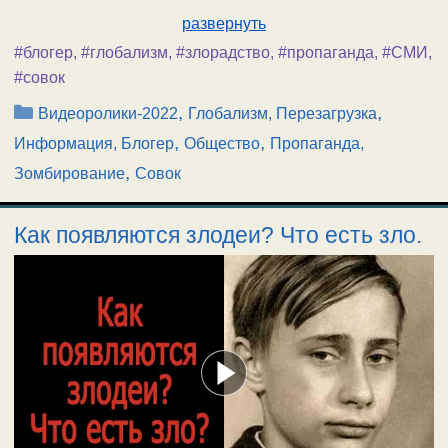
развернуть
#блогер
,
#глобализм
,
#злорадство
,
#пропаганда
,
#СМИ
,
#совок
Рубрики
,
,
Видеоролики-2022
Глобализм, Перезагрузка
,
,
Информация, Блогер
Общество
Пропаганда,
,
Зомбирование
Совок
Как появляются злодеи? Что есть зло.