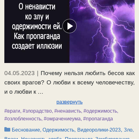
04.05.2023
|
Почему нельзя любить бесов как
своих врагов? О любви к всему человечеству,
и о любви к …
развернуть
#враги
,
#злорадство
,
#ненависть
,
#одержимость
,
#озлобленность
,
#омрачениеума
,
#пропаганда
Рубрики
,
,
Беснование, Одержимость
Видеоролики-2023
Зло,
,
,