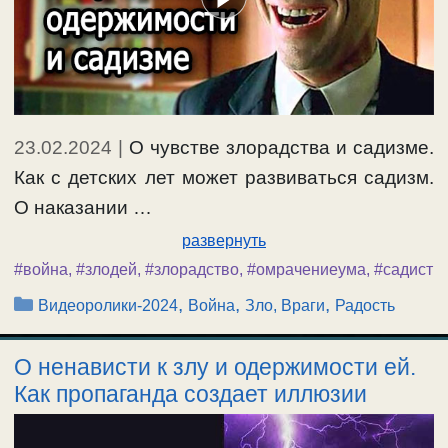
23.02.2024
|
О чувстве злорадства и садизме.
Как с детских лет может развиваться садизм.
О наказании …
развернуть
#война
,
#злодей
,
#злорадство
,
#омрачениеума
,
#садист
Рубрики
,
,
,
Видеоролики-2024
Война
Зло, Враги
Радость
О ненависти к злу и одержимости ей.
Как пропаганда создает иллюзии