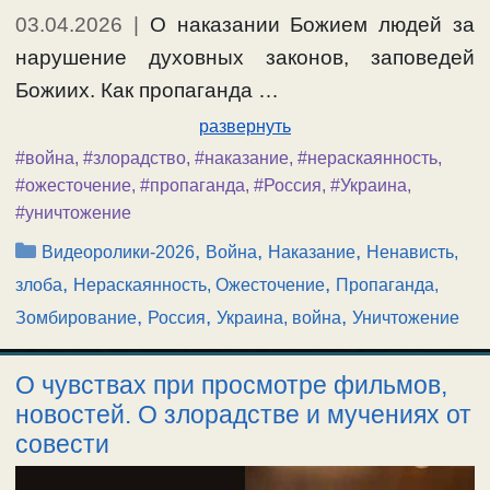
03.04.2026
|
О наказании Божием людей за
нарушение духовных законов, заповедей
Божиих. Как пропаганда …
развернуть
#война
,
#злорадство
,
#наказание
,
#нераскаянность
,
#ожесточение
,
#пропаганда
,
#Россия
,
#Украина
,
#уничтожение
Рубрики
,
,
,
Видеоролики-2026
Война
Наказание
Ненависть,
,
,
злоба
Нераскаянность, Ожесточение
Пропаганда,
,
,
,
Зомбирование
Россия
Украина, война
Уничтожение
О чувствах при просмотре фильмов,
новостей. О злорадстве и мучениях от
совести