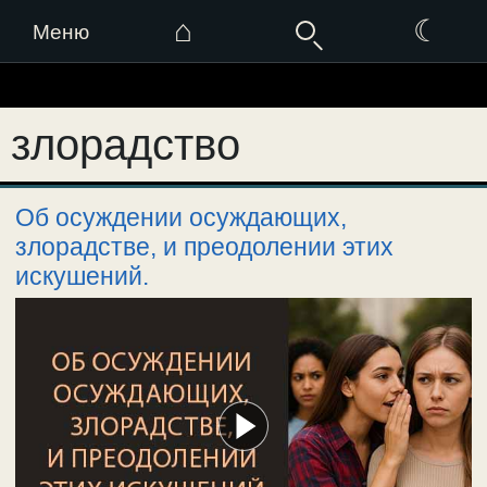
⌂
☾
Меню
Перейти
к
злорадство
содержимому
Об осуждении осуждающих,
злорадстве, и преодолении этих
искушений.