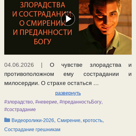
04.06.2026
|
О чувстве злорадства и
противоположном ему сострадании и
милосердии. О страхе остаться …
развернуть
#злорадство
,
#неверие
,
#преданностьБогу
,
#сострадание
Рубрики
,
,
Видеоролики-2026
Смирение, кротость
Сострадание грешникам