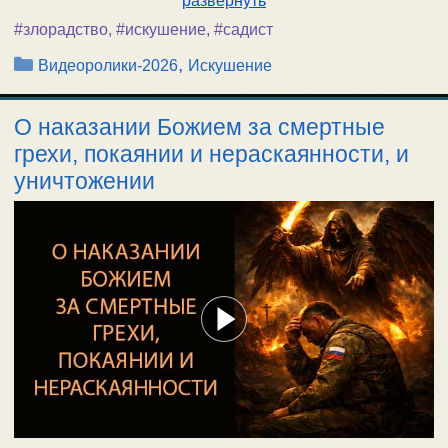
развернуть
#злорадство
,
#искушение
,
#садист
Рубрики
,
Видеоролики-2026
Искушение
О наказании Божием за смертные
грехи, покаянии и нераскаянности, и
уничтожении