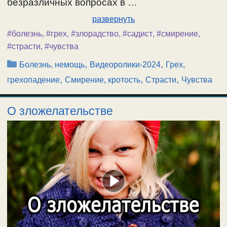
безразличных вопросах в …
развернуть
#болезнь
,
#грех
,
#злорадство
,
#садист
,
#смирение
,
#страсти
,
#чувства
Рубрики
,
,
Болезнь, немощь
Видеоролики-2024
Грех,
,
,
,
грехопадение
Смирение, кротость
Страсти
Чувства
О зложелательстве