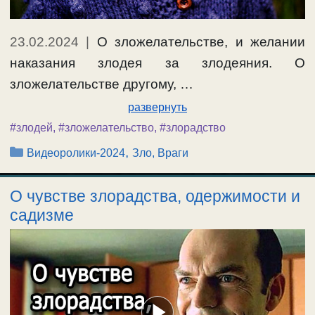
23.02.2024
|
О зложелательстве, и желании
наказания злодея за злодеяния. О
зложелательстве другому, …
развернуть
#злодей
,
#зложелательство
,
#злорадство
Рубрики
,
Видеоролики-2024
Зло, Враги
О чувстве злорадства, одержимости и
садизме