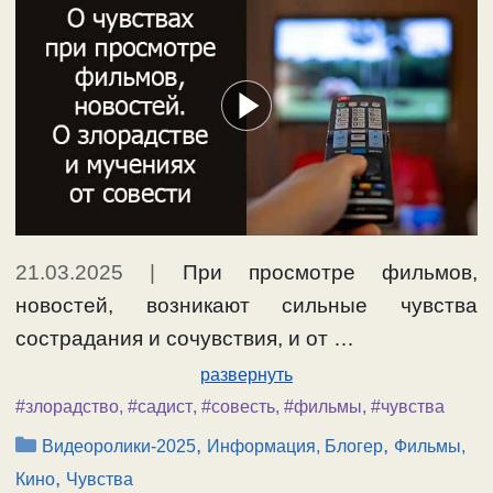
21.03.2025
|
При просмотре фильмов,
новостей, возникают сильные чувства
сострадания и сочувствия, и от …
развернуть
#злорадство
,
#садист
,
#совесть
,
#фильмы
,
#чувства
Рубрики
,
,
Видеоролики-2025
Информация, Блогер
Фильмы,
,
Кино
Чувства