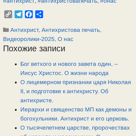
#антихрист
,
#антихристовапечать
,
#онас
C
T
F
О
o
e
a
т
Рубрики
Антихрист
,
Антихристова печать
,
p
l
c
п
y
e
e
р
Видеоролики-2025
,
О нас
L
g
b
а
Похожие записи
i
r
o
в
n
a
o
и
Бог ветхого и нового завета один, -­
k
m
k
т
Иисус Христос. О жизни народа
ь
О лицемерном признании царя Николая
II, и подготовке к антихристу. Об
антихристе.
Иерархи и священство МП как демоны и
богохульники. Антихрист и его церковь.
О тысячелетнем царстве, пророчествах