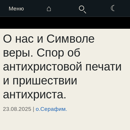
⌂
☾
Меню
Перейти
к
О нас и Символе
содержимому
веры. Спор об
антихристовой печати
и пришествии
антихриста.
23.08.2025
|
о.Серафим.