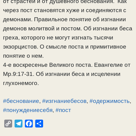
от страстей и от душевного беснования. Как
через пост становятся хуже и соединяются с
демонами. Правильное понятие об изгнании
демонов молитвой и постом. Об изгнании беса
греха, которого не могут изгнать тысячи
экзорцистов. О смысле поста и примитивное
понятие о нем.
4-е воскресенье Великого поста. Евангелие от
Мр.9:17-31. Об изгнании беса и исцелении
глухонемого.
#беснование
,
#изгнаниебесов
,
#одержимость
,
#понуждениесебя
,
#пост
C
T
F
О
o
e
a
т