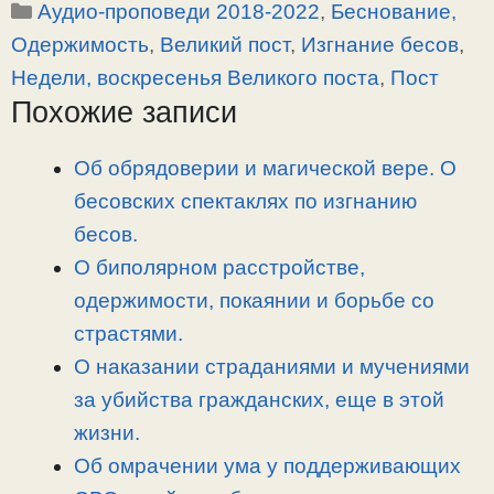
Рубрики
Аудио-проповеди 2018-2022
,
Беснование,
p
l
c
п
y
e
e
р
Одержимость
,
Великий пост
,
Изгнание бесов
,
L
g
b
а
Недели, воскресенья Великого поста
,
Пост
i
r
o
в
Похожие записи
n
a
o
и
k
m
k
т
Об обрядоверии и магической вере. О
ь
бесовских спектаклях по изгнанию
бесов.
О биполярном расстройстве,
одержимости, покаянии и борьбе со
страстями.
О наказании страданиями и мучениями
за убийства гражданских, еще в этой
жизни.
Об омрачении ума у поддерживающих