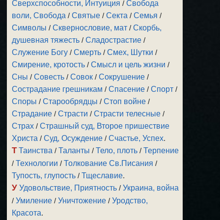
Сверхспособности, Интуиция
/
Свобода
воли, Свобода
/
Святые
/
Секта
/
Семья
/
Символы
/
Сквернословие, мат
/
Скорбь,
душевная тяжесть
/
Сладострастие
/
Служение Богу
/
Смерть
/
Смех, Шутки
/
Смирение, кротость
/
Смысл и цель жизни
/
Сны
/
Совесть
/
Совок
/
Сокрушение
/
Сострадание грешникам
/
Спасение
/
Спорт
/
Споры
/
Старообрядцы
/
Стоп войне
/
Страдание
/
Страсти
/
Страсти телесные
/
Страх
/
Страшный суд, Второе пришествие
Христа
/
Суд, Осуждение
/
Счастье, Успех
.
Т
Таинства
/
Таланты
/
Тело, плоть
/
Терпение
/
Технологии
/
Толкование Св.Писания
/
Тупость, глупость
/
Тщеславие
.
У
Удовольствие, Приятность
/
Украина, война
/
Умиление
/
Уничтожение
/
Уродство,
Красота
.