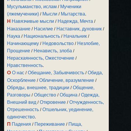
Мусульманство, ислам
/
Мученики
(лжемученики)
/
Мысли
/
Мытарства
.
Н
Навязчивые мысли
/
Надежда, Мечта
/
Наказание
/
Насилие
/
Наставник, духовник
/
Наука
/
Национальность
/
Начальник
/
Начинающему
/
Недовольство
/
Незлобие,
Прощение
/
Ненависть, злоба
/
Нераскаянность, Ожесточение
/
Нравственность
.
О
О нас
/
Обещание, Забывчивость
/
Обида,
Оскорбление
/
Обличение, вразумление
/
Обряды, внешнее, традиции
/
Общение,
Разговоры
/
Общество
/
Община
/
Одежда,
Внешний вид
/
Откровение
/
Отчужденность,
Отрешенность
/
Отшельник, уединение,
одиночество
.
П
Падения
/
Переживание
/
Пища,