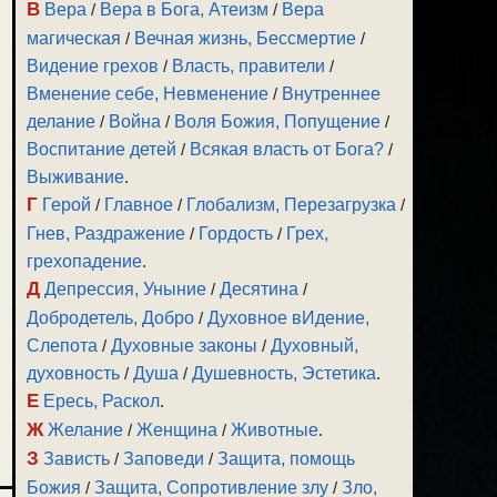
В
Вера
/
Вера в Бога, Атеизм
/
Вера
магическая
/
Вечная жизнь, Бессмертие
/
Видение грехов
/
Власть, правители
/
Вменение себе, Невменение
/
Внутреннее
делание
/
Война
/
Воля Божия, Попущение
/
Воспитание детей
/
Всякая власть от Бога?
/
Выживание
.
Г
Герой
/
Главное
/
Глобализм, Перезагрузка
/
Гнев, Раздражение
/
Гордость
/
Грех,
грехопадение
.
Д
Депрессия, Уныние
/
Десятина
/
Добродетель, Добро
/
Духовное вИдение,
Слепота
/
Духовные законы
/
Духовный,
духовность
/
Душа
/
Душевность, Эстетика
.
Е
Ересь, Раскол
.
Ж
Желание
/
Женщина
/
Животные
.
З
Зависть
/
Заповеди
/
Защита, помощь
Божия
/
Защита, Сопротивление злу
/
Зло,