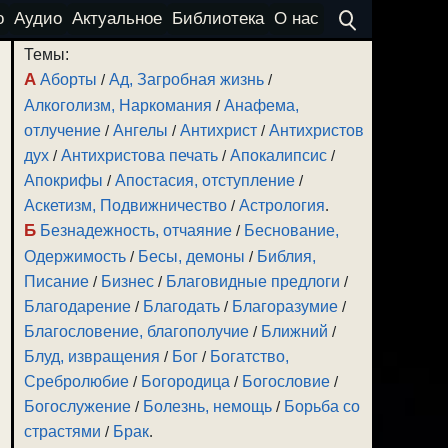
о
Аудио
Актуальное
Библиотека
О нас
Темы:
А
Аборты
/
Ад, Загробная жизнь
/
Алкоголизм, Наркомания
/
Анафема,
отлучение
/
Ангелы
/
Антихрист
/
Антихристов
дух
/
Антихристова печать
/
Апокалипсис
/
Апокрифы
/
Апостасия, отступление
/
Аскетизм, Подвижничество
/
Астрология
.
Б
Безнадежность, отчаяние
/
Беснование,
Одержимость
/
Бесы, демоны
/
Библия,
Писание
/
Бизнес
/
Благовидные предлоги
/
Благодарение
/
Благодать
/
Благоразумие
/
Благословение, благополучие
/
Ближний
/
Блуд, извращения
/
Бог
/
Богатство,
Сребролюбие
/
Богородица
/
Богословие
/
Богослужение
/
Болезнь, немощь
/
Борьба со
страстями
/
Брак
.