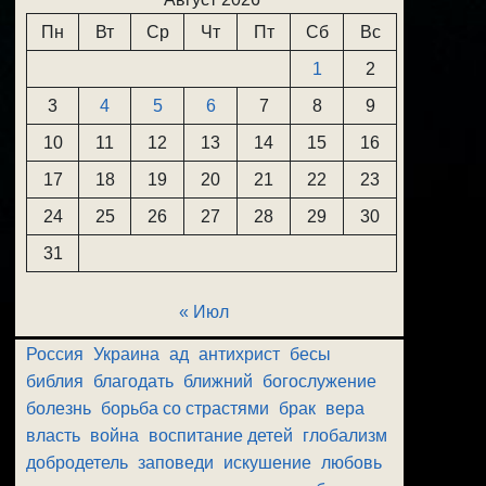
Пн
Вт
Ср
Чт
Пт
Сб
Вс
1
2
3
4
5
6
7
8
9
10
11
12
13
14
15
16
17
18
19
20
21
22
23
24
25
26
27
28
29
30
31
« Июл
Россия
Украина
ад
антихрист
бесы
библия
благодать
ближний
богослужение
болезнь
борьба со страстями
брак
вера
власть
война
воспитание детей
глобализм
добродетель
заповеди
искушение
любовь