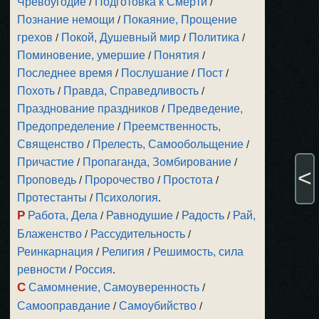
Чревоугодие
/
Подготовка к Смерти
/
Познание немощи
/
Покаяние, Прощение
грехов
/
Покой, Душевный мир
/
Политика
/
Поминовение, умершие
/
Понятия
/
Последнее время
/
Послушание
/
Пост
/
Похоть
/
Правда, Справедливость
/
Празднование праздников
/
Предведение,
Предопределение
/
Преемственность,
Священство
/
Прелесть, Самообольщение
/
Причастие
/
Пропаганда, Зомбирование
/
<
Проповедь
/
Пророчество
/
Простота
/
Протестанты
/
Психология
.
Р
Работа, Дела
/
Равнодушие
/
Радость
/
Рай,
Блаженство
/
Рассудительность
/
Реинкарнация
/
Религия
/
Решимость, сила
ревности
/
Россия
.
С
Самомнение, Самоуверенность
/
Самооправдание
/
Самоубийство
/