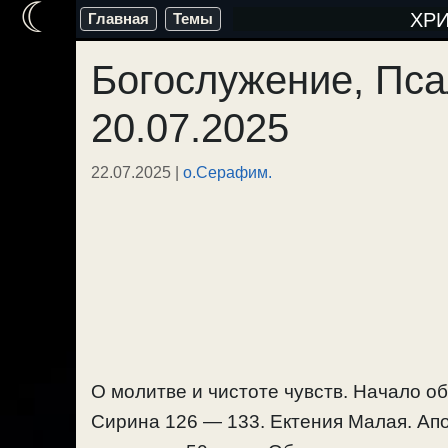
☾
Перейти
ХР
Главная
Темы
к
Богослужение, Пса
содержимому
20.07.2025
22.07.2025
|
о.Серафим.
О молитве и чистоте чувств. Начало 
Сирина 126 — 133. Ектения Малая. Апос