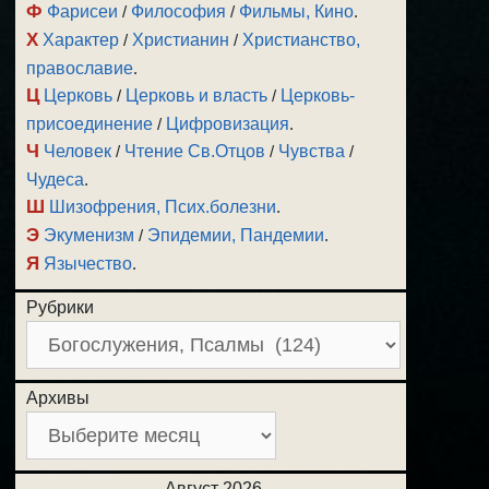
Ф
Фарисеи
/
Философия
/
Фильмы, Кино
.
Х
Характер
/
Христианин
/
Христианство,
православие
.
Ц
Церковь
/
Церковь и власть
/
Церковь-
присоединение
/
Цифровизация
.
Ч
Человек
/
Чтение Св.Отцов
/
Чувства
/
Чудеса
.
Ш
Шизофрения, Псих.болезни
.
Э
Экуменизм
/
Эпидемии, Пандемии
.
Я
Язычество
.
Рубрики
Архивы
Август 2026