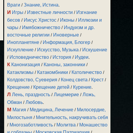
Враги
/
Знание, Истина
.
И
Игры
/
Известные личности
/
Изгнание
бесов
/
Иисус Христос
/
Иконы
/
Иллюзии и
чары
/
Имябожничество
/
Индуизм и др.
восточные религии
/
Иноверные
/
Инопланетяне
/
Информация, Блогер
/
Искупление
/
Искусство, Музыка
/
Искушение
/
Исповедничество
/
История
/
Иудеи
.
К
Канонизация
/
Каноны, законники
/
Катаклизмы
/
Катакомбники
/
Католичество
/
Колдовство, Суеверия
/
Конец света
/
Крест
/
Крещение
/
Крещение детей
/
Курение
.
Л
Лень, праздность
/
Лицемерие
/
Ложь,
Обман
/
Любовь
.
М
Магия
/
Медицина, Лечение
/
Милосердие,
Милостыня
/
Мнительность, накручивать себя
/
Многозаботливость
/
Молитва
/
Монашество
и соблазны
/
Московская Патриархия
/