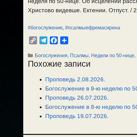
неделя по 50-нице. Об исцелении расс
Христово видевше. Ектении. Отпуст. / 2
#богослужение
,
#псалмыефремасирина
C
T
F
О
o
e
a
т
Рубрики
Богослужения, Псалмы
,
Недели по 50-нице,
p
l
c
п
Похожие записи
y
e
e
р
L
g
b
а
Проповедь 2.08.2026.
i
r
o
в
n
Богослужение в 9-ю неделю по 50
a
o
и
k
m
k
т
Проповедь 26.07.2026.
ь
Богослужение в 8-ю неделю по 50
Проповедь 19.07.2026.