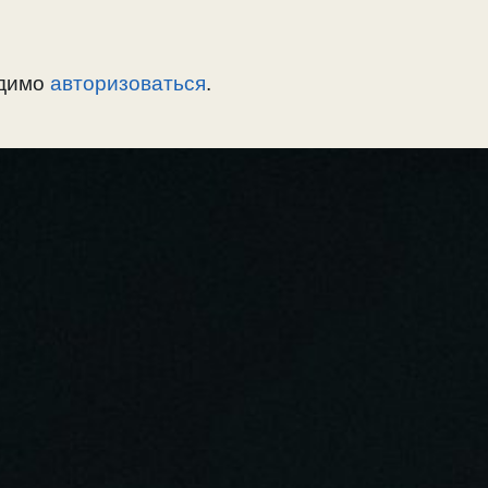
одимо
авторизоваться
.