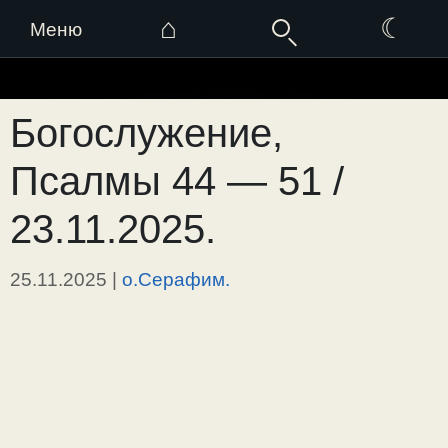
⌂
☾
Меню
Перейти
к
Богослужение,
содержимому
Псалмы 44 — 51 /
23.11.2025.
25.11.2025
|
о.Серафим.