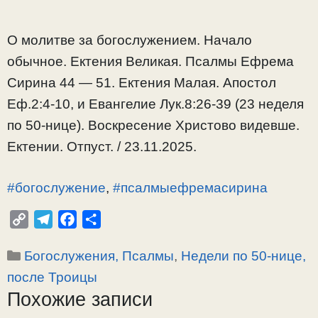
О молитве за богослужением. Начало
обычное. Ектения Великая. Псалмы Ефрема
Сирина 44 — 51. Ектения Малая. Апостол
Еф.2:4-10, и Евангелие Лук.8:26-39 (23 неделя
по 50-нице). Воскресение Христово видевше.
Ектении. Отпуст. / 23.11.2025.
#богослужение
,
#псалмыефремасирина
C
T
F
О
o
e
a
т
Рубрики
Богослужения, Псалмы
,
Недели по 50-нице,
p
l
c
п
y
e
e
р
после Троицы
L
g
b
а
Похожие записи
i
r
o
в