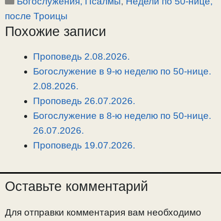
Рубрики
Богослужения, Псалмы
,
Недели по 50-нице,
p
l
c
п
y
e
e
р
после Троицы
L
g
b
а
Похожие записи
i
r
o
в
n
a
o
и
Проповедь 2.08.2026.
k
m
k
т
Богослужение в 9-ю неделю по 50-нице.
ь
2.08.2026.
Проповедь 26.07.2026.
Богослужение в 8-ю неделю по 50-нице.
26.07.2026.
Проповедь 19.07.2026.
Оставьте комментарий
Для отправки комментария вам необходимо