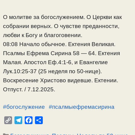
О молитве за богослужением. О Церкви как
собрании верных. О чувстве преданности,
любви к Богу и благоговении.
08:08 Начало обычное. Ектения Великая.
Псалмы Ефрема Сирина 58 — 64. Ектения
Малая. Апостол Еф.4:1-6, и Евангелие
Лук.10:25-37 (25 неделя по 50-нице).
Воскресение Христово видевше. Ектении.
Отпуст. / 7.12.2025.
#богослужение
#псалмыефремасирина
C
T
F
О
o
e
a
т