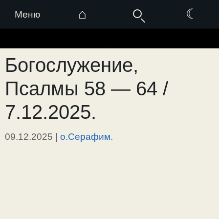
⌂
☾
Меню
Перейти
к
Богослужение,
содержимому
Псалмы 58 — 64 /
7.12.2025.
09.12.2025
|
о.Серафим.