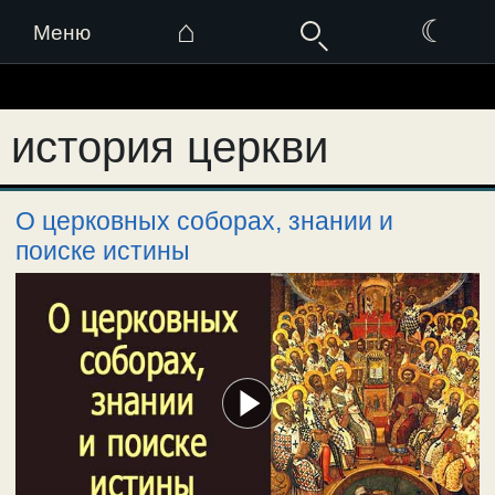
⌂
☾
Меню
Перейти
к
история церкви
содержимому
О церковных соборах, знании и
поиске истины