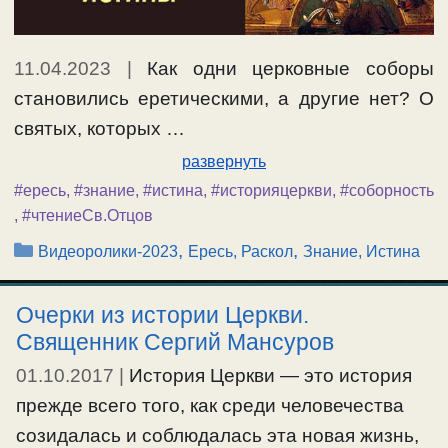
11.04.2023
|
Как одни церковные соборы
становились еретическими, а другие нет? О
святых, которых …
развернуть
#ересь
,
#знание
,
#истина
,
#историяцеркви
,
#соборность
,
#чтениеСв.Отцов
Рубрики
,
,
Видеоролики-2023
Ересь, Раскол
Знание, Истина
Очерки из истории Церкви.
Священник Сергий Мансуров
01.10.2017
|
История Церкви — это история
прежде всего того, как среди человечества
созидалась и соблюдалась эта новая жизнь,