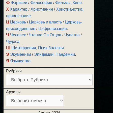
Ф
Фарисеи
/
Философия
/
Фильмы, Кино
.
Х
Характер
/
Христианин
/
Христианство,
православие
.
Ц
Церковь
/
Церковь и власть
/
Церковь-
присоединение
/
Цифровизация
.
Ч
Человек
/
Чтение Св.Отцов
/
Чувства
/
Чудеса
.
Ш
Шизофрения, Псих.болезни
.
Э
Экуменизм
/
Эпидемии, Пандемии
.
Я
Язычество
.
Рубрики
Архивы
Август 2026