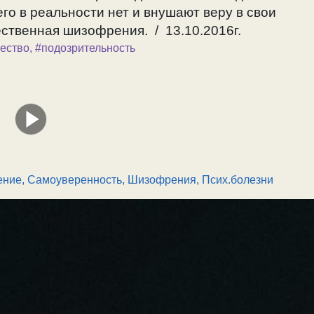
его в реальности нет и внушают веру в свои
твенная шизофрения. / 13.10.2016г.
ество
,
#подозрительность
ние, Самоуверенность
,
Шизофрения, Псих.болезни