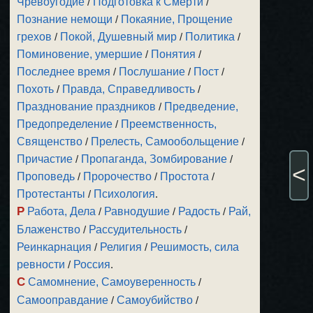
Чревоугодие
/
Подготовка к Смерти
/
Познание немощи
/
Покаяние, Прощение
грехов
/
Покой, Душевный мир
/
Политика
/
Поминовение, умершие
/
Понятия
/
Последнее время
/
Послушание
/
Пост
/
Похоть
/
Правда, Справедливость
/
Празднование праздников
/
Предведение,
Предопределение
/
Преемственность,
Священство
/
Прелесть, Самообольщение
/
Причастие
/
Пропаганда, Зомбирование
/
<
Проповедь
/
Пророчество
/
Простота
/
Протестанты
/
Психология
.
Р
Работа, Дела
/
Равнодушие
/
Радость
/
Рай,
Блаженство
/
Рассудительность
/
Реинкарнация
/
Религия
/
Решимость, сила
ревности
/
Россия
.
С
Самомнение, Самоуверенность
/
Самооправдание
/
Самоубийство
/