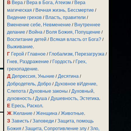
В
Вера
/
Вера в Бога, Атеизм
/
Вера
магическая
/
Вечная жизнь, Бессмертие
/
Видение грехов
/
Власть, правители
/
Вменение себе, Невменение
/
Внутреннее
делание
/
Война
/
Воля Божия, Попущение
/
Воспитание детей
/
Всякая власть от Бога?
/
Выживание
.
Г
Герой
/
Главное
/
Глобализм, Перезагрузка
/
Гнев, Раздражение
/
Гордость
/
Грех,
грехопадение
.
Д
Депрессия, Уныние
/
Десятина
/
Добродетель, Добро
/
Духовное вИдение,
Слепота
/
Духовные законы
/
Духовный,
духовность
/
Душа
/
Душевность, Эстетика
.
Е
Ересь, Раскол
.
Ж
Желание
/
Женщина
/
Животные
.
З
Зависть
/
Заповеди
/
Защита, помощь
Божия
/
Защита, Сопротивление злу
/
Зло,