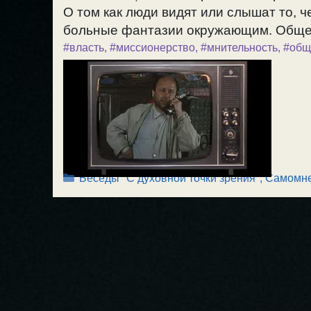
О том как люди видят или слышат то, ч
больные фантазии окружающим. Общес
#власть
,
#миссионерство
,
#мнительность
,
#общ
Рубрики
Беседы "С духовной точки зрения"
,
Самомне