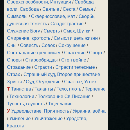
Сверхспособности, Интуиция
/
Свобода
воли, Свобода
/
Святые
/
Секта
/
Семья
/
Символы
/
Сквернословие, мат
/
Скорбь,
душевная тяжесть
/
Сладострастие
/
Служение Богу
/
Смерть
/
Смех, Шутки
/
Смирение, кротость
/
Смысл и цель жизни
/
Сны
/
Совесть
/
Совок
/
Сокрушение
/
Сострадание грешникам
/
Спасение
/
Спорт
/
Споры
/
Старообрядцы
/
Стоп войне
/
Страдание
/
Страсти
/
Страсти телесные
/
Страх
/
Страшный суд, Второе пришествие
Христа
/
Суд, Осуждение
/
Счастье, Успех
.
Т
Таинства
/
Таланты
/
Тело, плоть
/
Терпение
/
Технологии
/
Толкование Св.Писания
/
Тупость, глупость
/
Тщеславие
.
У
Удовольствие, Приятность
/
Украина, война
/
Умиление
/
Уничтожение
/
Уродство,
Красота
.