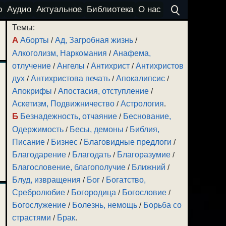
о
Аудио
Актуальное
Библиотека
О нас
Темы:
А
Аборты
/
Ад, Загробная жизнь
/
Алкоголизм, Наркомания
/
Анафема,
отлучение
/
Ангелы
/
Антихрист
/
Антихристов
дух
/
Антихристова печать
/
Апокалипсис
/
Апокрифы
/
Апостасия, отступление
/
Аскетизм, Подвижничество
/
Астрология
.
Б
Безнадежность, отчаяние
/
Беснование,
Одержимость
/
Бесы, демоны
/
Библия,
Писание
/
Бизнес
/
Благовидные предлоги
/
Благодарение
/
Благодать
/
Благоразумие
/
Благословение, благополучие
/
Ближний
/
Блуд, извращения
/
Бог
/
Богатство,
Сребролюбие
/
Богородица
/
Богословие
/
Богослужение
/
Болезнь, немощь
/
Борьба со
страстями
/
Брак
.