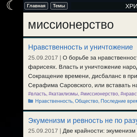
☾
Перейти
ХР
Главная
Темы
к
миссионерство
содержимому
Нравственность и уничтожение
25.09.2017
|
О борьбе за нравственност
фарисеях. Власть и уничтожение наро
Сокращение времени, дисбаланс в при
Серафима Саровского, или вставать на
#власть
,
#катаклизмы
,
#миссионерство
,
#нравс
Рубрики
Нравственность
,
Общество
,
Последние вре
Экуменизм и ревность не по раз
25.09.2017
|
Две крайности: экуменизм 