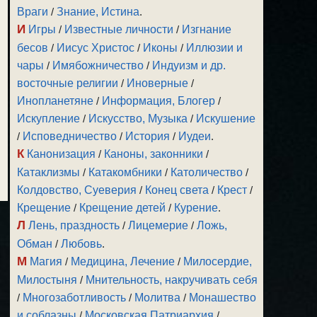
Враги
/
Знание, Истина
.
И
Игры
/
Известные личности
/
Изгнание
бесов
/
Иисус Христос
/
Иконы
/
Иллюзии и
чары
/
Имябожничество
/
Индуизм и др.
восточные религии
/
Иноверные
/
Инопланетяне
/
Информация, Блогер
/
Искупление
/
Искусство, Музыка
/
Искушение
/
Исповедничество
/
История
/
Иудеи
.
К
Канонизация
/
Каноны, законники
/
Катаклизмы
/
Катакомбники
/
Католичество
/
Колдовство, Суеверия
/
Конец света
/
Крест
/
Крещение
/
Крещение детей
/
Курение
.
Л
Лень, праздность
/
Лицемерие
/
Ложь,
Обман
/
Любовь
.
М
Магия
/
Медицина, Лечение
/
Милосердие,
Милостыня
/
Мнительность, накручивать себя
/
Многозаботливость
/
Молитва
/
Монашество
и соблазны
/
Московская Патриархия
/