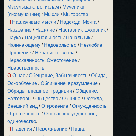
Мусульманство, ислам
/
Мученики
(лжемученики)
/
Мысли
/
Мытарства
.
Н
Навязчивые мысли
/
Надежда, Мечта
/
Наказание
/
Насилие
/
Наставник, духовник
/
Наука
/
Национальность
/
Начальник
/
Начинающему
/
Недовольство
/
Незлобие,
Прощение
/
Ненависть, злоба
/
Нераскаянность, Ожесточение
/
Нравственность
.
О
О нас
/
Обещание, Забывчивость
/
Обида,
Оскорбление
/
Обличение, вразумление
/
Обряды, внешнее, традиции
/
Общение,
Разговоры
/
Общество
/
Община
/
Одежда,
Внешний вид
/
Откровение
/
Отчужденность,
Отрешенность
/
Отшельник, уединение,
одиночество
.
П
Падения
/
Переживание
/
Пища,