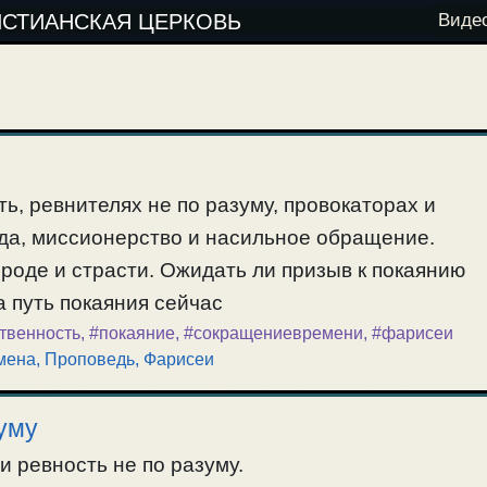
ИСТИАНСКАЯ ЦЕРКОВЬ
Виде
ь, ревнителях не по разуму, провокаторах и
да, миссионерство и насильное обращение.
роде и страсти. Ожидать ли призыв к покаянию
 путь покаяния сейчас
твенность
,
#покаяние
,
#сокращениевремени
,
#фарисеи
мена
,
Проповедь
,
Фарисеи
уму
и ревность не по разуму.