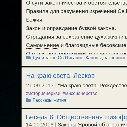
О сути законничества и обстоятельств
Правила для разумения изречений Св.П
Божия.
Закон и оправдание буквой закона.
Страдания за сохранение духа жизни во
Самомнение
и благовидные бесовские 
О молитве с еретиками, миссионерстве
Рубрики
Дух и закон Св.Писание
,
Каноны, законники
#воляБожия
,
#еретик
,
#закон
,
#изреченияСвят
#правила
,
#ревностьнепоразуму
,
#экуменизм
На краю света. Лесков
21.09.2017
|
"На краю света. Рождествен
#историяцеркви
,
#миссионерство
Рубрики
Рассказы жития
Беседа 6. Общественная шизоф
14.10.2016
|
Законы Яровой об огранич