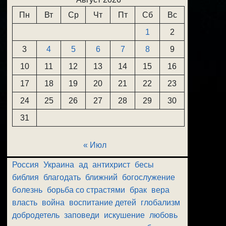
Пн
Вт
Ср
Чт
Пт
Сб
Вс
1
2
3
4
5
6
7
8
9
10
11
12
13
14
15
16
17
18
19
20
21
22
23
24
25
26
27
28
29
30
31
« Июл
Россия
Украина
ад
антихрист
бесы
библия
благодать
ближний
богослужение
болезнь
борьба со страстями
брак
вера
власть
война
воспитание детей
глобализм
добродетель
заповеди
искушение
любовь