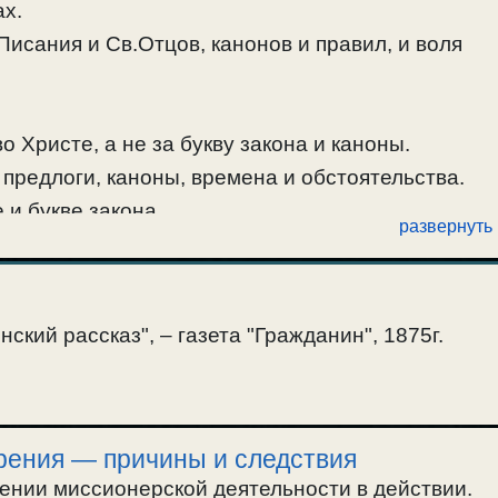
ах.
исания и Св.Отцов, канонов и правил, и воля
 Христе, а не за букву закона и каноны.
предлоги, каноны, времена и обстоятельства.
 и букве закона
развернуть
ых
,
#каноны
,
#миссионерство
,
#молитва
,
#обстоятельства
,
ский рассказ", – газета "Гражданин", 1875г.
рения — причины и следствия
ении миссионерской деятельности в действии.