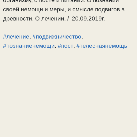
организму, о посте и питании. О познании
своей немощи и меры, и смысле подвигов в
древности. О лечении. / 20.09.2019г.
#лечение
,
#подвижничество
,
#познаниенемощи
,
#пост
,
#телеснаянемощь