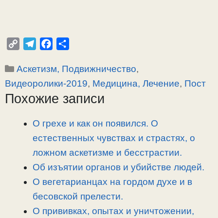
C
T
F
О
o
e
a
т
Рубрики
Аскетизм, Подвижничество
,
p
l
c
п
y
e
e
р
Видеоролики-2019
,
Медицина, Лечение
,
Пост
L
g
b
а
Похожие записи
i
r
o
в
n
a
o
и
О грехе и как он появился. О
k
m
k
т
естественных чувствах и страстях, о
ь
ложном аскетизме и бесстрастии.
Об изъятии органов и убийстве людей.
О вегетарианцах на гордом духе и в
бесовской прелести.
О прививках, опытах и уничтожении,