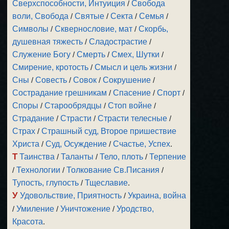
Сверхспособности, Интуиция
/
Свобода
воли, Свобода
/
Святые
/
Секта
/
Семья
/
Символы
/
Сквернословие, мат
/
Скорбь,
душевная тяжесть
/
Сладострастие
/
Служение Богу
/
Смерть
/
Смех, Шутки
/
Смирение, кротость
/
Смысл и цель жизни
/
Сны
/
Совесть
/
Совок
/
Сокрушение
/
Сострадание грешникам
/
Спасение
/
Спорт
/
Споры
/
Старообрядцы
/
Стоп войне
/
Страдание
/
Страсти
/
Страсти телесные
/
Страх
/
Страшный суд, Второе пришествие
Христа
/
Суд, Осуждение
/
Счастье, Успех
.
Т
Таинства
/
Таланты
/
Тело, плоть
/
Терпение
/
Технологии
/
Толкование Св.Писания
/
Тупость, глупость
/
Тщеславие
.
У
Удовольствие, Приятность
/
Украина, война
/
Умиление
/
Уничтожение
/
Уродство,
Красота
.