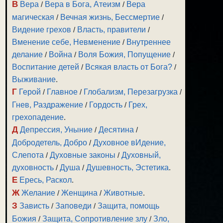
В
Вера
/
Вера в Бога, Атеизм
/
Вера
магическая
/
Вечная жизнь, Бессмертие
/
Видение грехов
/
Власть, правители
/
Вменение себе, Невменение
/
Внутреннее
делание
/
Война
/
Воля Божия, Попущение
/
Воспитание детей
/
Всякая власть от Бога?
/
Выживание
.
Г
Герой
/
Главное
/
Глобализм, Перезагрузка
/
Гнев, Раздражение
/
Гордость
/
Грех,
грехопадение
.
Д
Депрессия, Уныние
/
Десятина
/
Добродетель, Добро
/
Духовное вИдение,
Слепота
/
Духовные законы
/
Духовный,
духовность
/
Душа
/
Душевность, Эстетика
.
Е
Ересь, Раскол
.
Ж
Желание
/
Женщина
/
Животные
.
З
Зависть
/
Заповеди
/
Защита, помощь
Божия
/
Защита, Сопротивление злу
/
Зло,