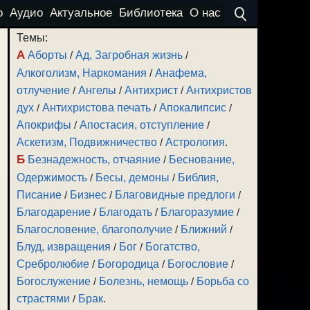
о
Аудио
Актуальное
Библиотека
О нас
Темы:
А
Аборты
/
Ад, Загробная жизнь
/
Алкоголизм, Наркомания
/
Анафема,
отлучение
/
Ангелы
/
Антихрист
/
Антихристов
дух
/
Антихристова печать
/
Апокалипсис
/
Апокрифы
/
Апостасия, отступление
/
Аскетизм, Подвижничество
/
Астрология
.
Б
Безнадежность, отчаяние
/
Беснование,
Одержимость
/
Бесы, демоны
/
Библия,
Писание
/
Бизнес
/
Благовидные предлоги
/
Благодарение
/
Благодать
/
Благоразумие
/
Благословение, благополучие
/
Ближний
/
Блуд, извращения
/
Бог
/
Богатство,
Сребролюбие
/
Богородица
/
Богословие
/
Богослужение
/
Болезнь, немощь
/
Борьба со
страстями
/
Брак
.