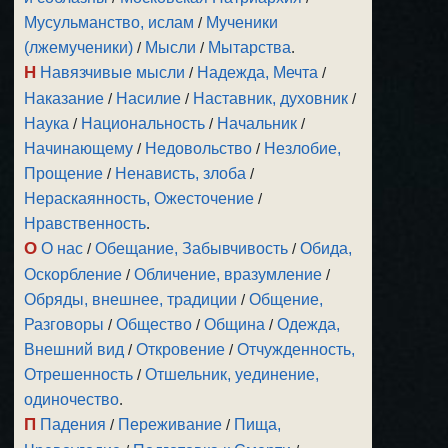
Мусульманство, ислам
/
Мученики
(лжемученики)
/
Мысли
/
Мытарства
.
Н
Навязчивые мысли
/
Надежда, Мечта
/
Наказание
/
Насилие
/
Наставник, духовник
/
Наука
/
Национальность
/
Начальник
/
Начинающему
/
Недовольство
/
Незлобие,
Прощение
/
Ненависть, злоба
/
Нераскаянность, Ожесточение
/
Нравственность
.
О
О нас
/
Обещание, Забывчивость
/
Обида,
Оскорбление
/
Обличение, вразумление
/
Обряды, внешнее, традиции
/
Общение,
Разговоры
/
Общество
/
Община
/
Одежда,
Внешний вид
/
Откровение
/
Отчужденность,
Отрешенность
/
Отшельник, уединение,
одиночество
.
П
Падения
/
Переживание
/
Пища,