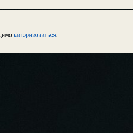
одимо
авторизоваться
.