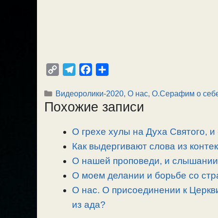
C
T
F
О
o
e
a
т
Рубрики
Видеоролики-2020
,
О нас
,
О.Серафим о себ
p
l
c
п
Похожие записи
y
e
e
р
L
g
b
а
О грехе хулы на Духа Святого, и
i
r
o
в
n
Как выдергивают слова из контек
a
o
и
k
m
k
т
О нашей проповеди, и слышании
ь
О моем делании и борьбе со стр
О нас. О присоединении к Церкв
из ада?