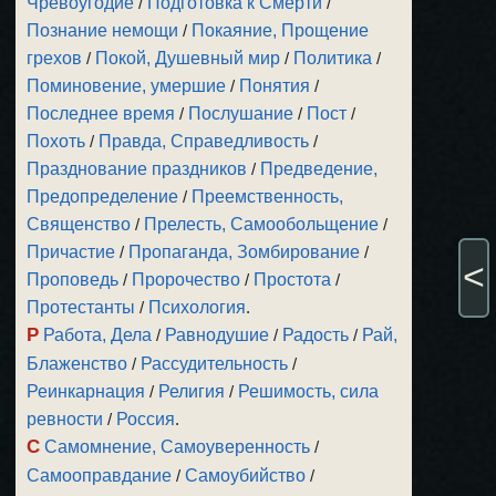
Чревоугодие
/
Подготовка к Смерти
/
Познание немощи
/
Покаяние, Прощение
грехов
/
Покой, Душевный мир
/
Политика
/
Поминовение, умершие
/
Понятия
/
Последнее время
/
Послушание
/
Пост
/
Похоть
/
Правда, Справедливость
/
Празднование праздников
/
Предведение,
Предопределение
/
Преемственность,
Священство
/
Прелесть, Самообольщение
/
Причастие
/
Пропаганда, Зомбирование
/
<
Проповедь
/
Пророчество
/
Простота
/
Протестанты
/
Психология
.
Р
Работа, Дела
/
Равнодушие
/
Радость
/
Рай,
Блаженство
/
Рассудительность
/
Реинкарнация
/
Религия
/
Решимость, сила
ревности
/
Россия
.
С
Самомнение, Самоуверенность
/
Самооправдание
/
Самоубийство
/