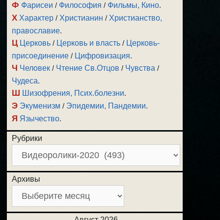
Ф
Фарисеи
/
Философия
/
Фильмы, Кино
.
Х
Характер
/
Христианин
/
Христианство,
православие
.
Ц
Церковь
/
Церковь и власть
/
Церковь-
присоединение
/
Цифровизация
.
Ч
Человек
/
Чтение Св.Отцов
/
Чувства
/
Чудеса
.
Ш
Шизофрения, Псих.болезни
.
Э
Экуменизм
/
Эпидемии, Пандемии
.
Я
Язычество
.
Рубрики
Архивы
Август 2026