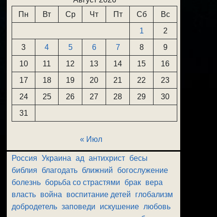
Пн
Вт
Ср
Чт
Пт
Сб
Вс
1
2
3
4
5
6
7
8
9
10
11
12
13
14
15
16
17
18
19
20
21
22
23
24
25
26
27
28
29
30
31
« Июл
Россия
Украина
ад
антихрист
бесы
библия
благодать
ближний
богослужение
болезнь
борьба со страстями
брак
вера
власть
война
воспитание детей
глобализм
добродетель
заповеди
искушение
любовь