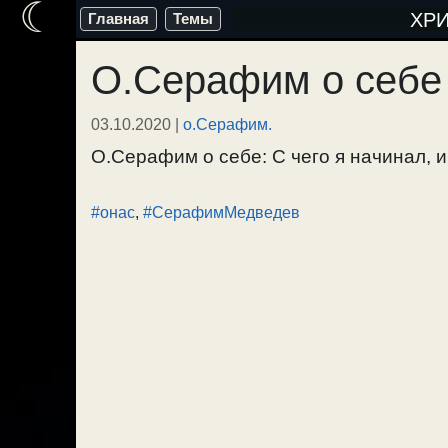
☾
Перейти
ХР
Главная
Темы
к
О.Серафим о себе
содержимому
03.10.2020
|
о.Серафим.
О.Серафим о себе: С чего я начинал, и 
#онас
,
#СерафимМедведев