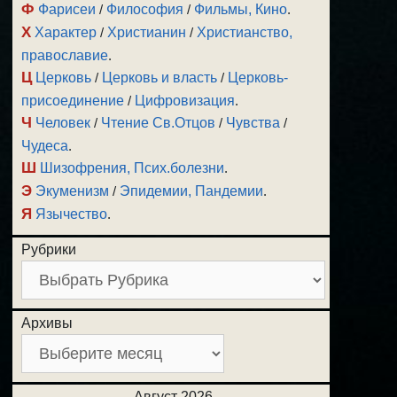
Ф
Фарисеи
/
Философия
/
Фильмы, Кино
.
Х
Характер
/
Христианин
/
Христианство,
православие
.
Ц
Церковь
/
Церковь и власть
/
Церковь-
присоединение
/
Цифровизация
.
Ч
Человек
/
Чтение Св.Отцов
/
Чувства
/
Чудеса
.
Ш
Шизофрения, Псих.болезни
.
Э
Экуменизм
/
Эпидемии, Пандемии
.
Я
Язычество
.
Рубрики
Архивы
Август 2026