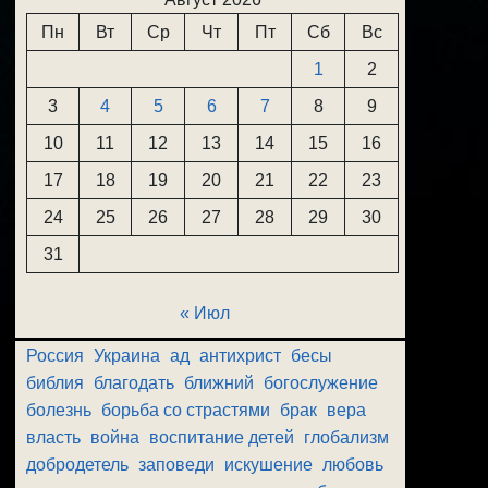
Пн
Вт
Ср
Чт
Пт
Сб
Вс
1
2
3
4
5
6
7
8
9
10
11
12
13
14
15
16
17
18
19
20
21
22
23
24
25
26
27
28
29
30
31
« Июл
Россия
Украина
ад
антихрист
бесы
библия
благодать
ближний
богослужение
болезнь
борьба со страстями
брак
вера
власть
война
воспитание детей
глобализм
добродетель
заповеди
искушение
любовь