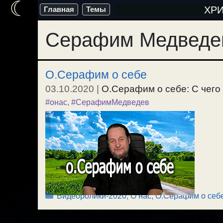
☾
Перейти
ХР
Главная
Темы
к
Серафим Медведе
содержимому
О.Серафим о себе
03.10.2020
|
О.Серафим о себе: С чего я
#онас
,
#СерафимМедведев
Рубрики
Видеоролики-2020
,
О нас
,
О.Серафим о себ