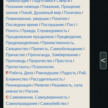
Чревоугодие
/
Подготовка к Смерти
/
Познание немощи
/
Покаяние, Прощение
грехов
/
Покой, Душевный мир
/
Политика
/
Поминовение, умершие
/
Понятия
/
Последнее время
/
Послушание
/
Пост
/
Похоть
/
Правда, Справедливость
/
Празднование праздников
/
Предведение,
Предопределение
/
Преемственность,
Священство
/
Прелесть, Самообольщение
/
Причастие
/
Пропаганда, Зомбирование
/
<
Проповедь
/
Пророчество
/
Простота
/
Протестанты
/
Психология
.
Р
Работа, Дела
/
Равнодушие
/
Радость
/
Рай,
Блаженство
/
Рассудительность
/
Реинкарнация
/
Религия
/
Решимость, сила
ревности
/
Россия
.
С
Самомнение, Самоуверенность
/
Самооправдание
/
Самоубийство
/