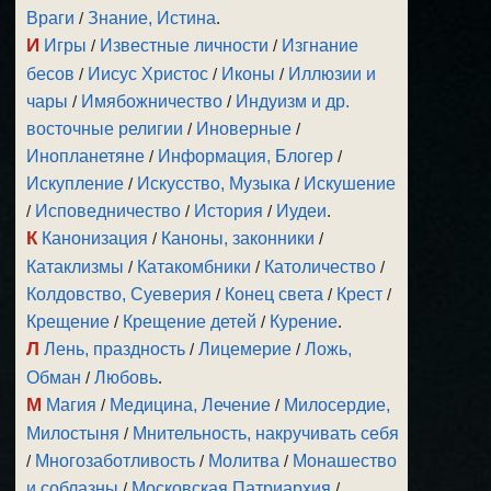
Враги
/
Знание, Истина
.
И
Игры
/
Известные личности
/
Изгнание
бесов
/
Иисус Христос
/
Иконы
/
Иллюзии и
чары
/
Имябожничество
/
Индуизм и др.
восточные религии
/
Иноверные
/
Инопланетяне
/
Информация, Блогер
/
Искупление
/
Искусство, Музыка
/
Искушение
/
Исповедничество
/
История
/
Иудеи
.
К
Канонизация
/
Каноны, законники
/
Катаклизмы
/
Катакомбники
/
Католичество
/
Колдовство, Суеверия
/
Конец света
/
Крест
/
Крещение
/
Крещение детей
/
Курение
.
Л
Лень, праздность
/
Лицемерие
/
Ложь,
Обман
/
Любовь
.
М
Магия
/
Медицина, Лечение
/
Милосердие,
Милостыня
/
Мнительность, накручивать себя
/
Многозаботливость
/
Молитва
/
Монашество
и соблазны
/
Московская Патриархия
/