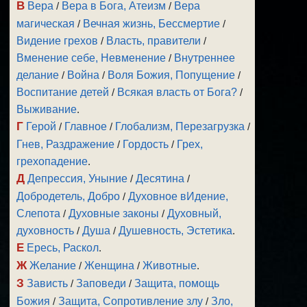
В
Вера
/
Вера в Бога, Атеизм
/
Вера
магическая
/
Вечная жизнь, Бессмертие
/
Видение грехов
/
Власть, правители
/
Вменение себе, Невменение
/
Внутреннее
делание
/
Война
/
Воля Божия, Попущение
/
Воспитание детей
/
Всякая власть от Бога?
/
Выживание
.
Г
Герой
/
Главное
/
Глобализм, Перезагрузка
/
Гнев, Раздражение
/
Гордость
/
Грех,
грехопадение
.
Д
Депрессия, Уныние
/
Десятина
/
Добродетель, Добро
/
Духовное вИдение,
Слепота
/
Духовные законы
/
Духовный,
духовность
/
Душа
/
Душевность, Эстетика
.
Е
Ересь, Раскол
.
Ж
Желание
/
Женщина
/
Животные
.
З
Зависть
/
Заповеди
/
Защита, помощь
Божия
/
Защита, Сопротивление злу
/
Зло,