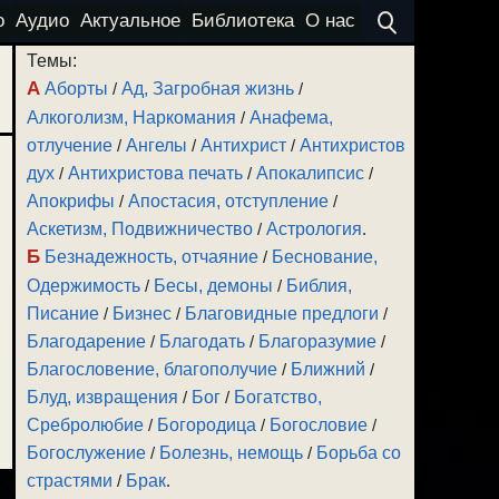
о
Аудио
Актуальное
Библиотека
О нас
Темы:
А
Аборты
/
Ад, Загробная жизнь
/
Алкоголизм, Наркомания
/
Анафема,
отлучение
/
Ангелы
/
Антихрист
/
Антихристов
дух
/
Антихристова печать
/
Апокалипсис
/
Апокрифы
/
Апостасия, отступление
/
Аскетизм, Подвижничество
/
Астрология
.
Б
Безнадежность, отчаяние
/
Беснование,
Одержимость
/
Бесы, демоны
/
Библия,
Писание
/
Бизнес
/
Благовидные предлоги
/
Благодарение
/
Благодать
/
Благоразумие
/
Благословение, благополучие
/
Ближний
/
Блуд, извращения
/
Бог
/
Богатство,
Сребролюбие
/
Богородица
/
Богословие
/
Богослужение
/
Болезнь, немощь
/
Борьба со
страстями
/
Брак
.