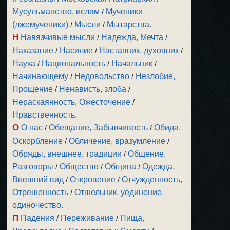
Мусульманство, ислам
/
Мученики
(лжемученики)
/
Мысли
/
Мытарства
.
Н
Навязчивые мысли
/
Надежда, Мечта
/
Наказание
/
Насилие
/
Наставник, духовник
/
Наука
/
Национальность
/
Начальник
/
Начинающему
/
Недовольство
/
Незлобие,
Прощение
/
Ненависть, злоба
/
Нераскаянность, Ожесточение
/
Нравственность
.
О
О нас
/
Обещание, Забывчивость
/
Обида,
Оскорбление
/
Обличение, вразумление
/
Обряды, внешнее, традиции
/
Общение,
Разговоры
/
Общество
/
Община
/
Одежда,
Внешний вид
/
Откровение
/
Отчужденность,
Отрешенность
/
Отшельник, уединение,
одиночество
.
П
Падения
/
Переживание
/
Пища,