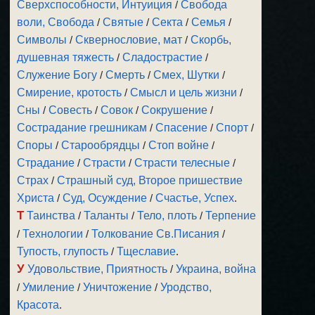
Сверхспособности, Интуиция
/
Свобода
воли, Свобода
/
Святые
/
Секта
/
Семья
/
Символы
/
Сквернословие, мат
/
Скорбь,
душевная тяжесть
/
Сладострастие
/
Служение Богу
/
Смерть
/
Смех, Шутки
/
Смирение, кротость
/
Смысл и цель жизни
/
Сны
/
Совесть
/
Совок
/
Сокрушение
/
Сострадание грешникам
/
Спасение
/
Спорт
/
Споры
/
Старообрядцы
/
Стоп войне
/
Страдание
/
Страсти
/
Страсти телесные
/
Страх
/
Страшный суд, Второе пришествие
Христа
/
Суд, Осуждение
/
Счастье, Успех
.
Т
Таинства
/
Таланты
/
Тело, плоть
/
Терпение
/
Технологии
/
Толкование Св.Писания
/
Тупость, глупость
/
Тщеславие
.
У
Удовольствие, Приятность
/
Украина, война
/
Умиление
/
Уничтожение
/
Уродство,
Красота
.