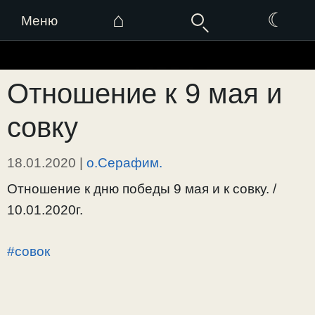
⌂
☾
Меню
Перейти
к
Отношение к 9 мая и
содержимому
совку
18.01.2020
|
о.Серафим.
Отношение к дню победы 9 мая и к совку. /
10.01.2020г.
#совок