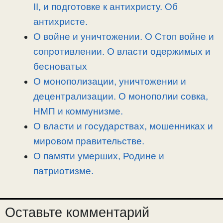
n
a
o
и
II, и подготовке к антихристу. Об
k
m
k
т
антихристе.
ь
О войне и уничтожении. О Стоп войне и
сопротивлении. О власти одержимых и
бесноватых
О монополизации, уничтожении и
децентрализации. О монополии совка,
НМП и коммунизме.
О власти и государствах, мошенниках и
мировом правительстве.
О памяти умерших, Родине и
патриотизме.
Оставьте комментарий