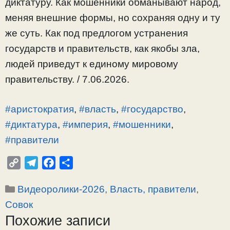
диктатуру. Как мошенники обманывают народ,
меняя внешние формы, но сохраняя одну и ту
же суть. Как под предлогом устранения
государств и правительств, как якобы зла,
людей приведут к единому мировому
правительству. / 7.06.2026.
#аристократия
,
#власть
,
#государство
,
#диктатура
,
#империя
,
#мошенники
,
#правители
C
T
F
О
o
e
a
т
Рубрики
Видеоролики-2026
,
Власть, правители
,
p
l
c
п
y
e
e
р
Совок
L
g
b
а
Похожие записи
i
r
o
в