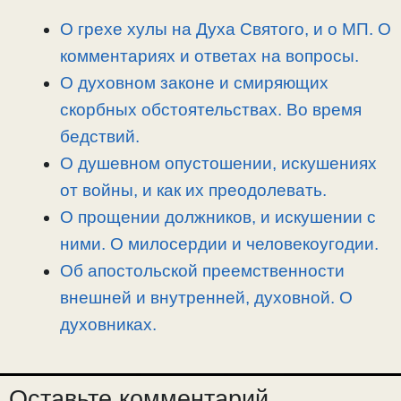
n
a
o
и
О грехе хулы на Духа Святого, и о МП. О
k
m
k
т
комментариях и ответах на вопросы.
ь
О духовном законе и смиряющих
скорбных обстоятельствах. Во время
бедствий.
О душевном опустошении, искушениях
от войны, и как их преодолевать.
О прощении должников, и искушении с
ними. О милосердии и человекоугодии.
Об апостольской преемственности
внешней и внутренней, духовной. О
духовниках.
Оставьте комментарий