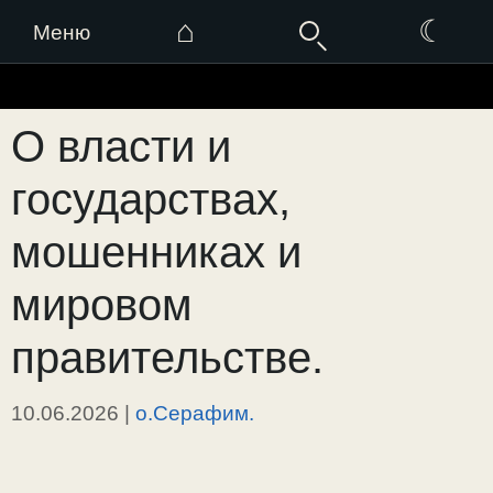
⌂
☾
Меню
Перейти
к
О власти и
содержимому
государствах,
мошенниках и
мировом
правительстве.
10.06.2026
|
о.Серафим.